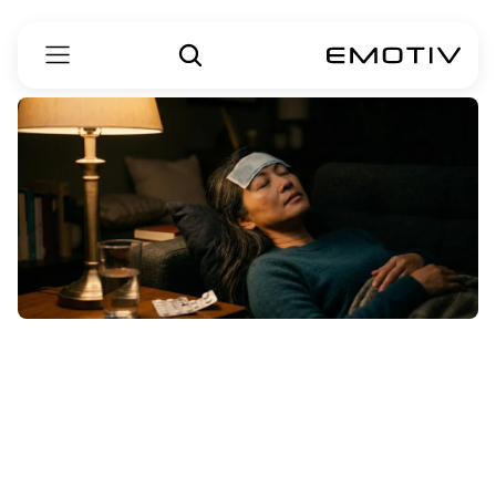
هل
يسبب
فروفاترiptان
فقدان
الذاكرة؟