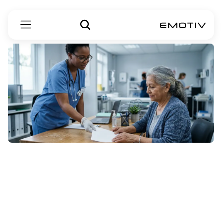
دليل
للرفاهية
العاطفية
في
رعاية
الخرف