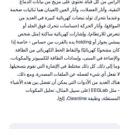
الرأس من كل قناة. تحتوي على مزيج من بيانات الدماغ 
النقية، وآثار العضلات، وآثار العين (العينان هما ثنائيات ضخمة 
وعندما تتحرك تولد نبضات كهربائية كبيرة في العديد من 
المواقع)، وآثار الحركة (حساسات تتحرك فوق الجلد أو 
تتعرض للارتطام)، وإشارات كهربائية ساكنة (مثل شخص 
يمشي بجوار أو holding يده بالقرب من حساس - خاصة إذا 
كان مشحونًا كهربائيًا) والتقاط الخط الكهربائي من الطاقة 
والإضاءة في المبنى، وإمدادات الطاقة للكمبيوتر والمكونات، 
وما إلى ذلك. كل ذلك مختلط في الإشارة التي نقوم بتسجيلها. 
لا نفعل أي شيء لفصله عن الملفات المصدرة. ومع ذلك، 
هناك العديد من الأدوات التي يمكن أن تفصل بين هذه الأشياء 
- مثل EEGLab (على سبيل المثال، تحليل المكونات 
المستقلة، وظيفة Cleanline، إلخ).