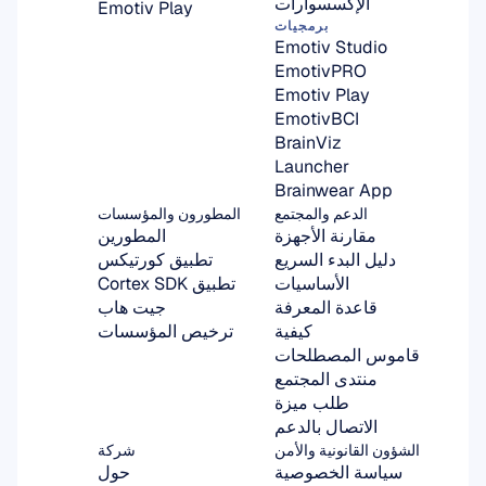
الإكسسوارات
Emotiv Play
برمجيات
Emotiv Studio
EmotivPRO
Emotiv Play
EmotivBCI
BrainViz
Launcher
Brainwear App
الدعم والمجتمع
المطورون والمؤسسات
مقارنة الأجهزة
المطورين
دليل البدء السريع
تطبيق كورتيكس
الأساسيات
تطبيق Cortex SDK
قاعدة المعرفة
جيت هاب
كيفية
ترخيص المؤسسات
قاموس المصطلحات
منتدى المجتمع
طلب ميزة
الاتصال بالدعم
الشؤون القانونية والأمن
شركة
سياسة الخصوصية
حول