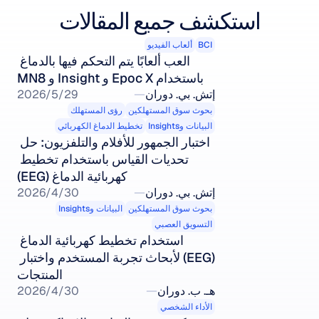
استكشف جميع المقالات
BCI
ألعاب الفيديو
العب ألعابًا يتم التحكم فيها بالدماغ 
باستخدام Epoc X و Insight و MN8
إتش. بي. دوران
29‏/5‏/2026
بحوث سوق المستهلكين
رؤى المستهلك
البيانات وInsights
تخطيط الدماغ الكهربائي
اختبار الجمهور للأفلام والتلفزيون: حل 
تحديات القياس باستخدام تخطيط 
كهربائية الدماغ (EEG)
إتش. بي. دوران
30‏/4‏/2026
بحوث سوق المستهلكين
البيانات وInsights
التسويق العصبي
استخدام تخطيط كهربائية الدماغ 
(EEG) لأبحاث تجربة المستخدم واختبار 
المنتجات
هـ. ب. دوران
30‏/4‏/2026
الأداء الشخصي