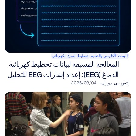
البحث الأكاديمي والتعليم
تخطيط الدماغ الكهربائي
المعالجة المسبقة لبيانات تخطيط كهربائية 
الدماغ (EEG): إعداد إشارات EEG للتحليل
إتش. بي. دوران
04‏/08‏/2026