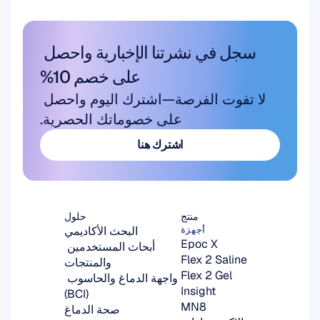
سجل في نشرتنا الإخبارية واحصل 
على خصم 10%
لا تفوت الفرصة—اشترك اليوم واحصل 
على خصوماتك الحصرية.
اشترك هنا
اشترك هنا
منتج
حلول
البحث الأكاديمي
أجهزة
Epoc X
أبحاث المستخدمين 
Flex 2 Saline
والمنتجات
Flex 2 Gel
واجهة الدماغ والحاسوب 
Insight
(BCI)
MN8
صحة الدماغ