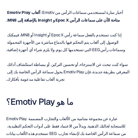
أخبار سارة لمستخدمي سماعات الرأس من Emotiv: 
ألعاب Emotiv Play 
متاحة الآن على سماعات الرأس Epoc X و Insight بالإضافة إلى MN8.
إذا كنت تستخدم بالفعل سماعة رأس Epoc X أو Insight أو MN8، فيمكنك 
الوصول إلى ألعاب يتم التحكم فيها بالدماغ مباشرة من الأجهزة المحمولة 
وسماعات رأس EEG التي تستخدمها كل يوم. ولا يلزم شراء أي أجهزة إضافية.
سواء كنت تبحث عن الاسترخاء، أو تحسين التركيز، أو ببساطة استكشاف أدائك 
المعرفي بطريقة جديدة، فإن Emotiv Play يحول سماعة الرأس الخاصة بك إلى 
تجربة ألعاب تفاعلية مدعومة بأفكارك.
ما هو Emotiv Play؟
Emotiv Play عبارة عن مجموعة متنامية من الألعاب والتجارب المصممة 
للاستجابة لحالتك الذهنية. وبدلاً من الاعتماد فقط على أدوات التحكم التقليدية، 
تستخدم هذه الألعاب بيانات EEG من سماعة الرأس الخاصة بك لإنشاء تجارب 