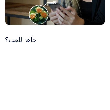
جاهز للعب؟
إذا كنت تمتلك سماعة رأس Epoc X أو Insight أو MN8، فأنت جاهز للبدء. وإذا لم 
تكن تمتلكها بعد، فماذا تنتظر؟
قم بتنزيل الألعاب، وقم بتوصيل سماعة الرأس الخاصة بك، واكتشف ما يحدث 
عندما تصبح أفكارك جزءاً من تجربة اللعب.
قم بزيارة 
Emotiv Play
 لاستكشاف الألعاب المتاحة والتحقق منها باستمرار 
حيث يتم إضافة تجارب جديدة إلى المكتبة.
BCI
ألعاب الفيديو