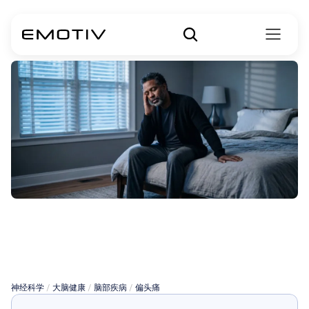
什么是前庭性偏
头痛？
神经科学
 / 
大脑健康
 / 
脑部疾病
 / 
偏头痛