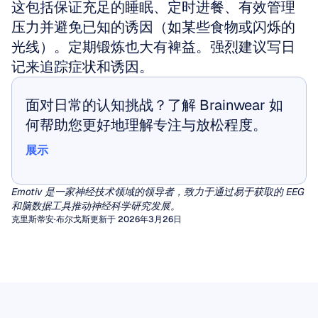
这包括保证充足的睡眠、定时进餐、有效管理
压力并避免已知的诱因（如某些食物或闪烁的
光线）。定期锻炼也大有裨益。强烈建议写日
记来追踪症状和诱因。
面对日常的认知挑战？了解 Brainwear 如
何帮助您更好地理解专注与放松程度。
展示
展示
Emotiv 是一家神经技术领域的领导者，致力于通过易于获取的 EEG 
和脑数据工具推动神经科学研究发展。
克里斯蒂安·布尔戈斯
更新于 2026年3月26日
定量脑电图 (qEEG)
EEG伪迹
数十年来，临床医生一直依赖于对脑电图 (EEG)
图形的视觉检查来诊断癫痫或脑病。然而，对于
伪影（Artifacts）是由非大脑活动产生的无用信
脑电Mu节律（EEG Mu Rhythm）
广泛的其他神经和精神疾病，肉眼很难提取出一
号，它们会干扰脑电图（EEG）的视觉解读，并
在不同的脑电波中，有一种数十年来一直吸引着
致、有意义的特征模式。
破坏驱动脑机接口或精神状态监测的算法分析。
定量脑电图 (qEEG) 通过应用信号处理算法填补