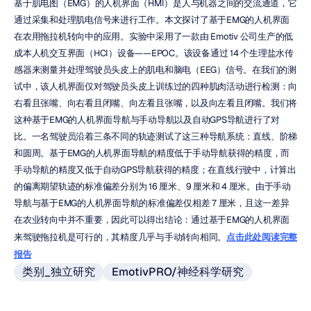
基于肌电图（EMG）的人机界面（HMI）是人与机器之间的交流通道，它
通过采集和处理肌电信号来进行工作。本文探讨了基于EMG的人机界面
在农用拖拉机转向中的应用。实验中采用了一款由 Emotiv 公司生产的低
成本人机交互界面（HCI）设备——EPOC。该设备通过 14 个生理盐水传
感器来测量并处理驾驶员头皮上的肌电和脑电（EEG）信号。在我们的测
试中，该人机界面仅对驾驶员头皮上训练过的四种肌肉活动进行检测：向
右看且张嘴、向右看且闭嘴、向左看且张嘴，以及向左看且闭嘴。我们将
这种基于EMG的人机界面导航与手动导航以及自动GPS导航进行了对
比。一名驾驶员沿着三条不同的轨迹测试了这三种导航系统：直线、阶梯
和圆周。基于EMG的人机界面导航的精度低于手动导航获得的精度，而
手动导航的精度又低于自动GPS导航获得的精度；在直线行驶中，计算出
的偏离期望轨迹的标准偏差分别为 16 厘米、9 厘米和 4 厘米。由于手动
导航与基于EMG的人机界面导航的标准偏差仅相差 7 厘米，且这一差异
在农业转向中并不重要，因此可以得出结论：通过基于EMG的人机界面
来驾驶拖拉机是可行的，其精度几乎与手动转向相同。
点击此处阅读完整
报告
类别_独立研究
EmotivPRO/神经科学研究