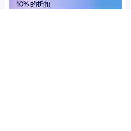
10% 的折扣
千万不要错过——立即订阅并获取您的
专属优惠。
在此订阅
在此订阅
产品
解决方案
学术研究
硬件
Epoc X
用户与产品研究
Flex 2 Saline
脑机接口 (BCI)
Flex 2 凝胶
大脑健康
Insight
Emotiv Play
MN8
配件
软件
Emotiv Studio
EmotivPRO
Emotiv Play