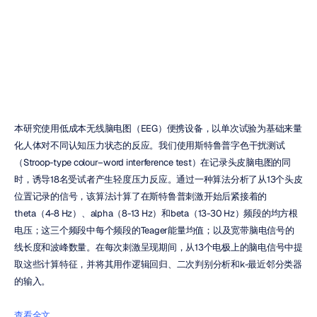
类
Emotiv
更新于
2019年6月10日
本研究使用低成本无线脑电图（EEG）便携设备，以单次试验为基础来量
化人体对不同认知压力状态的反应。我们使用斯特鲁普字色干扰测试
（Stroop-type colour–word interference test）在记录头皮脑电图的同
时，诱导18名受试者产生轻度压力反应。通过一种算法分析了从13个头皮
位置记录的信号，该算法计算了在斯特鲁普刺激开始后紧接着的
theta（4-8 Hz）、alpha（8-13 Hz）和beta（13-30 Hz）频段的均方根
电压；这三个频段中每个频段的Teager能量均值；以及宽带脑电信号的
线长度和波峰数量。在每次刺激呈现期间，从13个电极上的脑电信号中提
取这些计算特征，并将其用作逻辑回归、二次判别分析和k-最近邻分类器
的输入。
查看全文