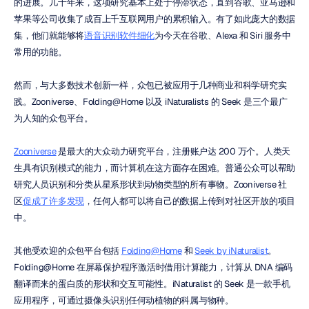
的进展。几十年来，这项研究基本上处于停滞状态，直到谷歌、亚马逊和
苹果等公司收集了成百上千互联网用户的累积输入。有了如此庞大的数据
集，他们就能够将
语音识别软件细化
为今天在谷歌、Alexa 和 Siri 服务中
常用的功能。
然而，与大多数技术创新一样，众包已被应用于几种商业和科学研究实
践。Zooniverse、Folding@Home 以及 iNaturalists 的 Seek 是三个最广
为人知的众包平台。
Zooniverse
 是最大的大众动力研究平台，注册账户达 200 万个。人类天
生具有识别模式的能力，而计算机在这方面存在困难。普通公众可以帮助
研究人员识别和分类从星系形状到动物类型的所有事物。Zooniverse 社
区
促成了许多发现
，任何人都可以将自己的数据上传到对社区开放的项目
中。
其他受欢迎的众包平台包括 
Folding@Home
 和 
Seek by iNaturalist
。
Folding@Home 在屏幕保护程序激活时借用计算能力，计算从 DNA 编码
翻译而来的蛋白质的形状和交互可能性。iNaturalist 的 Seek 是一款手机
应用程序，可通过摄像头识别任何动植物的科属与物种。