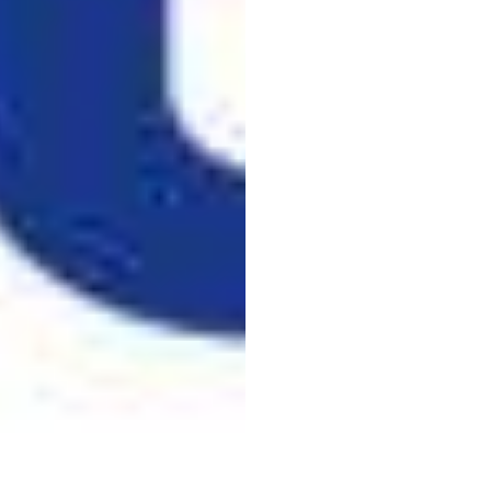
Emo
席执
（Tan
Le）