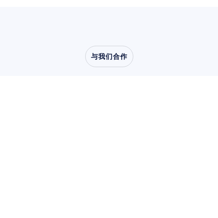
与我们合作
了解当神经科学走出实
验室时，会创造出怎样
的可能
用户与产品研究
用户与产品研究
学术研究
学术研究