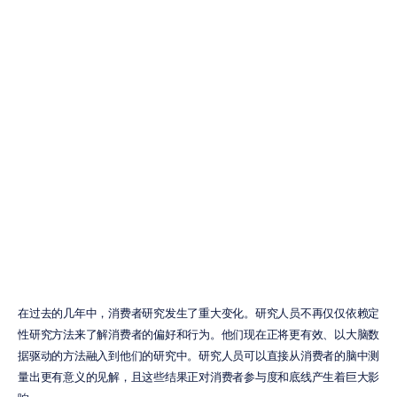
如何将
Emotiv
的绩效指标融入
您的消费者研究
中
丹尼尔·阿尔梅达
更新于
2024年1月25日
在过去的几年中，消费者研究发生了重大变化。研究人员不再仅仅依赖定
性研究方法来了解消费者的偏好和行为。他们现在正将更有效、以大脑数
据驱动的方法融入到他们的研究中。研究人员可以直接从消费者的脑中测
量出更有意义的见解，且这些结果正对消费者参与度和底线产生着巨大影