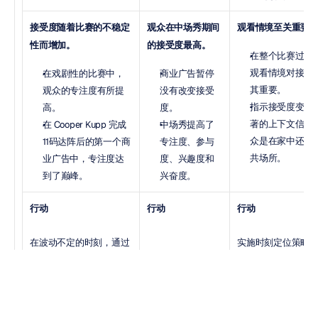
接受度随着比赛的不稳定
观众在中场秀期间
观看情境至关重要
性而增加。
的接受度最高。
在整个比赛过程
观看情境对接受
在戏剧性的比赛中，
商业广告暂停
其重要。
观众的专注度有所提
没有改变接受
指示接受度变化
高。
度。
著的上下文信号
在 Cooper Kupp 完成
中场秀提高了
众是在家中还是
11码达阵后的第一个商
专注度、参与
共场所。
业广告中，专注度达
度、兴趣度和
到了巅峰。
兴奋度。
行动
行动
行动
在波动不定的时刻，通过
实施时刻定位策略
基于认知的传讯来吸引消
用高度视觉化、娱
提供有效定时投放
费者的注意力。
乐性强、有影响力
告。
的创意来吸引消费
者。