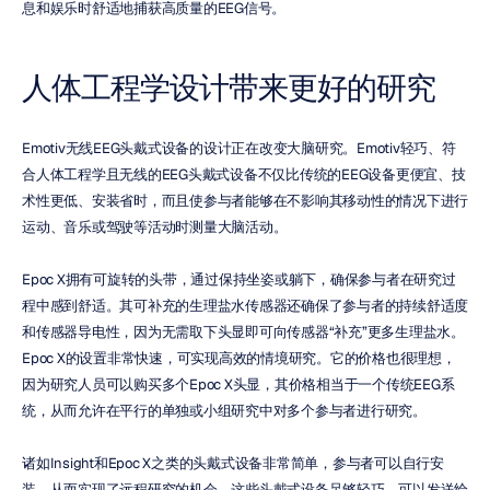
息和娱乐时舒适地捕获高质量的EEG信号。
人体工程学设计带来更好的研究
Emotiv无线EEG头戴式设备的设计正在改变大脑研究。Emotiv轻巧、符
合人体工程学且无线的EEG头戴式设备不仅比传统的EEG设备更便宜、技
术性更低、安装省时，而且使参与者能够在不影响其移动性的情况下进行
运动、音乐或驾驶等活动时测量大脑活动。
Epoc X拥有可旋转的头带，通过保持坐姿或躺下，确保参与者在研究过
程中感到舒适。其可补充的生理盐水传感器还确保了参与者的持续舒适度
和传感器导电性，因为无需取下头显即可向传感器“补充”更多生理盐水。
Epoc X的设置非常快速，可实现高效的情境研究。它的价格也很理想，
因为研究人员可以购买多个Epoc X头显，其价格相当于一个传统EEG系
统，从而允许在平行的单独或小组研究中对多个参与者进行研究。
诸如Insight和Epoc X之类的头戴式设备非常简单，参与者可以自行安
装，从而实现了远程研究的机会。这些头戴式设备足够轻巧，可以发送给