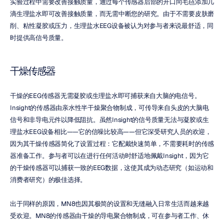
实验过程中需要改善接触质量，通过每个传感器后部的开口向毛毡添加几
滴生理盐水即可改善接触质量，而无需中断您的研究。由于不需要皮肤磨
削、粘性凝胶或压力，生理盐水EEG设备被认为对参与者来说最舒适，同
时提供高信号质量。
干燥传感器
干燥的EEG传感器无需凝胶或生理盐水即可捕获来自大脑的电信号。
Insight的传感器由亲水性半干燥聚合物制成，可传导来自头皮的大脑电
信号和非导电元件以降低阻抗。虽然Insight的信号质量无法与凝胶或生
理盐水EEG设备相比——它的信噪比较高——但它深受研究人员的欢迎，
因为其干燥传感器简化了设置过程：它配戴快速简单，不需要耗时的传感
器准备工作。参与者可以在进行任何活动时舒适地佩戴Insight，因为它
的干燥传感器可以捕获一致的EEG数据，这使其成为动态研究（如运动和
消费者研究）的极佳选择。
出于同样的原因，MN8也因其极简的设置和无缝融入日常生活而越来越
受欢迎。MN8的传感器由干燥的导电聚合物制成，可在参与者工作、休