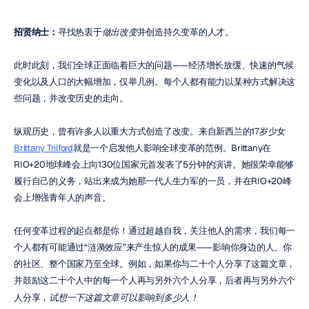
招贤纳士：
寻找热衷于
做出改变
并创造持久变革的人才。
此时此刻，我们全球正面临着巨大的问题——经济增长放缓、快速的气候
变化以及人口的大幅增加，仅举几例。每个人都有能力以某种方式解决这
些问题，并改变历史的走向。
纵观历史，曾有许多人以重大方式创造了改变。来自新西兰的17岁少女
Brittany Trilford
就是一个启发他人影响全球变革的范例。Brittany在
RIO+20地球峰会上向130位国家元首发表了5分钟的演讲。她很荣幸能够
履行自己的义务，站出来成为她那一代人生力军的一员，并在RIO+20峰
会上增强青年人的声音。
任何变革过程的起点都是你！通过超越自我，关注他人的需求，我们每一
个人都有可能通过“涟漪效应”来产生惊人的成果——影响你身边的人、你
的社区、整个国家乃至全球。例如，如果你与二十个人分享了这篇文章，
并鼓励这二十个人中的每一个人再与另外六个人分享，后者再与另外六个
人分享，
试想一下这篇文章可以影响到多少人！