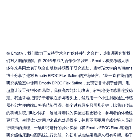
客户推荐
Emotiv
更新于
2019年7月7日
在 Emotiv，我们致力于支持学术合作伙伴并与之合作，以推进研究和我
们对人脑的理解。自 2016 年成为合作伙伴以来，Emotiv 和麦考瑞大学
多年来共同发表了联合出版物并获得了研究资助。麦考瑞大学的 Williams 
博士分享了他对 Emotiv EPOC Flex Saline 的推荐证言。“我一直在我们的
研究实验室中使用 Emotiv EPOC Flex Saline，发现它非常易于使用。毛
毡垫让设置变得轻而易举，我很高兴能如此快速、轻松地使传感器连接稳
定。我通常会把帽子干着戴在参与者头上，然后用一个小注射器通过传感
器外部方便的端口将毛毡垫弄湿。整个过程最多只需几分钟，比我们传统
的科研系统用时少得多，这意味着我的实验过程更轻松，参与者的体验也
更舒适。生理盐水对用户来说也舒适得多，并且不需要用户或实验人员进
行特殊的清理。一项即将进行的验证实验（将 Emotiv EPOC Flex 与我们
研究级临床脑电图系统进行比较）的初步试点结果看起来很有希望。鉴于 