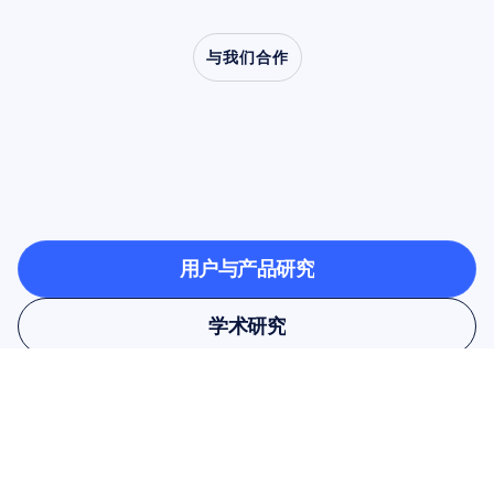
与我们合作
了解当神经科学走出实
验室时，会创造出怎样
的可能
用户与产品研究
用户与产品研究
学术研究
学术研究
订阅我们的时事通讯，即可获得 
10% 的折扣