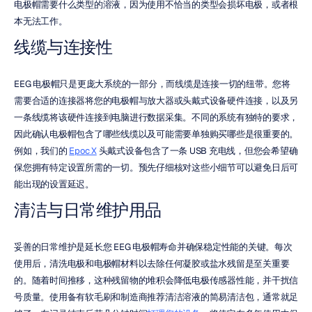
电极帽需要什么类型的溶液，因为使用不恰当的类型会损坏电极，或者根
本无法工作。
线缆与连接性
EEG 电极帽只是更庞大系统的一部分，而线缆是连接一切的纽带。您将
需要合适的连接器将您的电极帽与放大器或头戴式设备硬件连接，以及另
一条线缆将该硬件连接到电脑进行数据采集。不同的系统有独特的要求，
因此确认电极帽包含了哪些线缆以及可能需要单独购买哪些是很重要的。
例如，我们的 
Epoc X
 头戴式设备包含了一条 USB 充电线，但您会希望确
保您拥有特定设置所需的一切。预先仔细核对这些小细节可以避免日后可
能出现的设置延迟。
清洁与日常维护用品
妥善的日常维护是延长您 EEG 电极帽寿命并确保稳定性能的关键。每次
使用后，清洗电极和电极帽材料以去除任何凝胶或盐水残留是至关重要
的。随着时间推移，这种残留物的堆积会降低电极传感器性能，并干扰信
号质量。使用备有软毛刷和制造商推荐清洁溶液的简易清洁包，通常就足