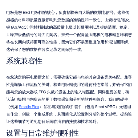
电极是您 EEG 电极帽的核心，负责拾取来自大脑的微弱电信号。这些传
感器的材料和质量直接影响到您数据的准确性和一致性。由烧结银/氯化
银 (Ag/AgCl) 等材料制成的高质量电极以其耐用性以及提供清晰、稳定、
且噪声极低信号的能力而闻名。投资一个配备坚固电极的电极帽意味着您
将在长期内获得更可靠的性能，因为它们不易因重复使用和清洁而降解。
这确保了您的数据在各次记录之间保持一致。
系统兼容性
在您决定购买电极帽之前，需要确保它能与您的其余设备完美搭配。兼容
性是顺畅工作流程的关键。检查电极帽使用的是何种连接器，并确保它们
能与您的放大器或 EEG 头戴式设备上的输入端匹配。同样重要的是，确
认该电极帽与您所选的用于数据采集和分析的软件相兼容。我们的硬件
（例如 
Emotiv Flex
）旨在与我们的软件套件（包括 EmotivPRO）无缝组
合作业，创建一个集成系统，从而简化从设置到分析的整个过程。提前验
证这些细节将避免您日后面临潜在的挫败和技术障碍。
设置与日常维护便利性