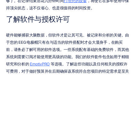
够了。在记录结束后花几分钟时间
打理您的设备
，将使它在多年使用中保
持顶尖状态，这不仅省心、也是很值得的时间投资。
了解软件与授权许可
硬件能够捕获大脑数据，但软件才是让其可见、被记录和分析的关键。由
于您的 EEG 电极帽只有在与适当的软件搭配时才会大显身手，在购买
前，请务必了解可用的软件选项。一些系统配有基础的免费软件，而其他
系统则需要订阅才能使用更高级的功能。我们的软件套件包含如用于精细
研究和分析的 
EmotivPRO
 等选项。了解这些功能以及任何相关的授权许
可费用，对于做好预算并在后期确保该系统符合您项目的特定需求是至关
重要的。
在哪里购买您的 EEG 电极帽
一旦明确了自己的需求，下一步就是寻找一个可靠的地方来购买 EEG 电
极帽。合适的商家能够提供不仅是产品，还有支持和兼容性保障，这会带
来很大的不同。您的最佳选择将配合您的具体需求，不论您是为大型研究