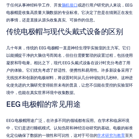
于任何从事神经科学工作、开发
脑机接口
或进行用户研究的人来说，EEG 
电极帽是收集高质量大脑数据的专业标准。它决定了您是在猜测正在发生
的事情，还是直接从源头收集真实、可操作的信息。
传统电极帽与现代头戴式设备的区别
几十年来，传统的 EEG 电极帽一直是神经生理学实验室的主力军。它们
以能捕捉干净的大脑信号而闻名，但往往需要繁琐的设置过程，包括使用
凝胶和导电膏。相比之下，现代 EEG 头戴式设备在设计时充分考虑了用
户的体验。它们优先考虑了舒适性、便携性和易用性。许多新设备采用了
无线技术和创新的电极材料，将设置时间从几分钟缩短到几秒钟。这种进
化使先进的大脑研究变得前所未有的普及，让您不仅能在受控的实验室环
境中，也能在真实世界环境中收集数据。
EEG 电极帽的常见用途
EEG 电极帽用途广泛，在许多不同的领域都有应用。在学术和临床环境
中，它们是进行睡眠模式、认知负荷和神经活动研究的基础。电极的标准
化定位确保了数据的一致性和可比性，这对于可信的
学术研究与教育
至关