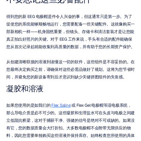
得到您的新 EEG 电极帽是件令人兴奋的事，但这通常只是第一步。为了
促使您的系统能够顺畅地运行，您需要配备一些关键配件。这就像购买一
部新相机一样——机身固然重要，但镜头、存储卡和清洁套装才是让您能
真正拍出好照片的关键。对于 EEG 工作来说，手头有合适的配件能确保
您从首次记录起就能收集到高质量的数据，并有助于您的长期资产保护。
从创建清晰联接的溶液到读懂这一切的软件，这些组件是不容妥协的。在
您最终决定购买之前，请确保对这些必需品做好了规划。这将为您节省时
间，并避免您的新设备寄到后才意识到缺少关键拼图组件的失丧感。
凝胶和溶液
如果您使用的是如我们的 
Flex Saline
 或 Flex Gel 电极帽等湿电极系统，
那么导电介质是必不可少的。这些凝胶和生理盐水可在头皮与电极之间建
立低阻抗桥梁，这对于捕获干净、强健的信号是绝对不可或缺的。如果没
有它，您的数据质量会大打折扣。大多数电极帽不会附带无限供应的物
料，因此您需要单独购买这些溶液并保持库存。始终检查您所使用的具体