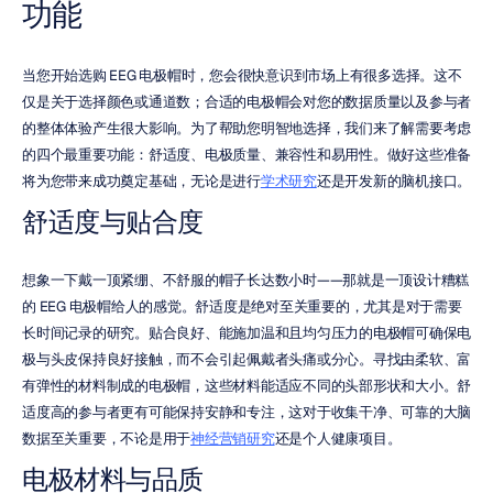
功能
当您开始选购 EEG 电极帽时，您会很快意识到市场上有很多选择。这不
仅是关于选择颜色或通道数；合适的电极帽会对您的数据质量以及参与者
的整体体验产生很大影响。为了帮助您明智地选择，我们来了解需要考虑
的四个最重要功能：舒适度、电极质量、兼容性和易用性。做好这些准备
将为您带来成功奠定基础，无论是进行
学术研究
还是开发新的脑机接口。
舒适度与贴合度
想象一下戴一顶紧绷、不舒服的帽子长达数小时——那就是一顶设计糟糕
的 EEG 电极帽给人的感觉。舒适度是绝对至关重要的，尤其是对于需要
长时间记录的研究。贴合良好、能施加温和且均匀压力的电极帽可确保电
极与头皮保持良好接触，而不会引起佩戴者头痛或分心。寻找由柔软、富
有弹性的材料制成的电极帽，这些材料能适应不同的头部形状和大小。舒
适度高的参与者更有可能保持安静和专注，这对于收集干净、可靠的大脑
数据至关重要，不论是用于
神经营销研究
还是个人健康项目。
电极材料与品质