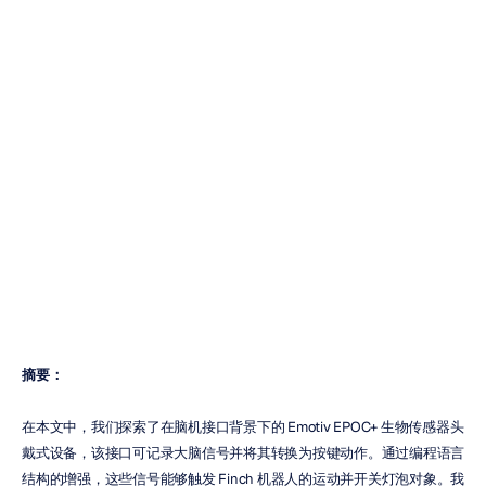
使用
Emotiv
耳机和编程语言
设计脑机接口
Emotiv
更新于
2018年11月16日
摘要：
在本文中，我们探索了在脑机接口背景下的 Emotiv EPOC+ 生物传感器头
戴式设备，该接口可记录大脑信号并将其转换为按键动作。通过编程语言
结构的增强，这些信号能够触发 Finch 机器人的运动并开关灯泡对象。我