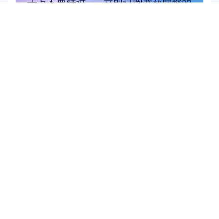
千万不要错过——立即订阅并获取您的
专属优惠。
在此订阅
在此订阅
产品
解决方案
学术研究
硬件
Epoc X
用户与产品研究
Flex 2 Saline
脑机接口 (BCI)
Flex 2 凝胶
大脑健康
Insight
Emotiv Play
MN8
配件
软件
Emotiv Studio
EmotivPRO
Emotiv Play
EmotivBCI
BrainViz