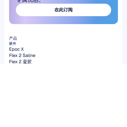
在此订阅
在此订阅
产品
硬件
Epoc X
Flex 2 Saline
Flex 2 凝胶
Insight
MN8
配件
软件
Emotiv Studio
EmotivPRO
Emotiv Play
EmotivBCI
BrainViz
Launcher