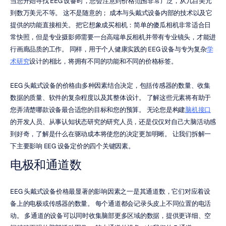
当您开始寻找 EEG 设备时，您会注意到价格范围非常广泛，从几百美元
到数万美元不等。 这不是随意的； 成本与头戴式设备内部的技术以及它
提供的功能直接相关。 把它想象成买相机：简单的傻瓜相机非常适合日
常快照，但是专业摄影师需要一台高端单反相机并带有专业镜头，才能进
行画廊品质的工作。 同样，用于个人健康实践的 EEG 设备与专为复杂
学
术研究
设计的相比，将拥有不同的功能和不同的价格标签。
EEG 头戴式设备的价格由多种因素结合决定，包括传感器的数量、收集
数据的质量、软件的复杂程度以及其整体设计。 了解这些元素将有助于
您弄清楚哪款设备最合适您的目标和您的预算。 无论您是构建
脑机接口
的开发人员、从事认知状态研究的研究人员，还是仅仅对自己大脑活动感
到好奇，了解是什么在驱动成本将使您的决定更加明晰。 让我们拆解一
下主要影响 EEG 设备定价的四个关键因素。
电极和通道数
EEG 头戴式设备价格最显著的影响因素之一是其通道数，它们对应着设
备上的电极或传感器的数量。 每个通道都会记录头皮上不同位置的电活
动。 多通道的设备可以同时收集脑部更多区域的数据，提供更详细、空