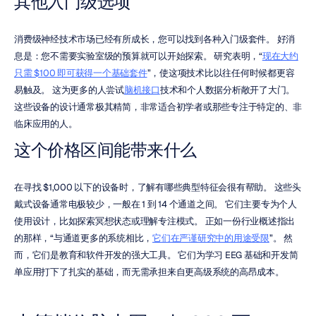
其他入门级选项
消费级神经技术市场已经有所成长，您可以找到各种入门级套件。 好消
息是：您不需要实验室级的预算就可以开始探索。 研究表明，“
现在大约
只需 $100 即可获得一个基础套件
”，使这项技术比以往任何时候都更容
易触及。 这为更多的人尝试
脑机接口
技术和个人数据分析敞开了大门。 
这些设备的设计通常极其精简，非常适合初学者或那些专注于特定的、非
临床应用的人。
这个价格区间能带来什么
在寻找 $1,000 以下的设备时，了解有哪些典型特征会很有帮助。 这些头
戴式设备通常电极较少，一般在 1 到 14 个通道之间。 它们主要专为个人
使用设计，比如探索冥想状态或理解专注模式。 正如一份行业概述指出
的那样，“与通道更多的系统相比，
它们在严谨研究中的用途受限
”。 然
而，它们是教育和软件开发的强大工具。 它们为学习 EEG 基础和开发简
单应用打下了扎实的基础，而无需承担来自更高级系统的高昂成本。