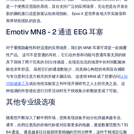
是一个便携且坚固的系统，旨在支持广泛的应用场景，无论您是在开发全
新的脑机接口还是探索认知表现指标。 Epoc X 是世界各地大学实验室和
商界研发团队的首选。
Emotiv MN8 - 2 通道 EEG 耳塞
对于重视隐蔽性和舒适度的应用场景，我们的 MN8 耳塞可谓是一款颠覆
性产品。 这可不是普通的耳机； 它们在外形和功能与普通耳塞无异的模
具下容纳了两个完美的 EEG 传感器，在现实生活的场景中长时间配戴体
验也非常舒适。 虽然它们的通道数较少，但其精心构想的布局旨在捕获
与专注度和注意力相关的关键大脑活动。 这使得 MN8 成了想要访问
认知
功能健康工具
或在传统实验室之外环境开展研究之人士的完美之选。 这
种低调的外形使在进行日常活动时无干扰收集分析数据变成了可能。
其他专业级选项
随着您不断深入了解中档市场，您将发现设备开始分化得越来越专业。 
通常，此档位更高的价格代标签对应着更多的电极，通道数量范围为 7 到 
64 通道。 通道越多往往能获得更精确的空间分辨率，这对于精准定位脑