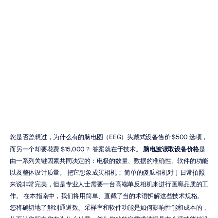
脑电波读取设备
价格：买家指南
杜阳·陈
更新于
2025年12月3日
您是否曾想过，为什么有的脑电图（EEG）头戴式设备售价 $500 选项，
而另一个却要花费 $15,000？ 答案就在于技术。
 脑电波读取设备价格
是
由一系列关键因素共同决定的：电极的数量、数据的准确性、软件的功能
以及整体设计质量。 把它想象成买相机； 简单的傻瓜相机对于日常拍照
来说非常完美，但是专业人士需要一台高端单反相机来进行画廊品质的工
作。 在本指南中，我们将用简单、直截了当的术语拆解这些技术规格。 
您将确切地了解到通道数、采样率和软件功能是如何影响性能和成本的，