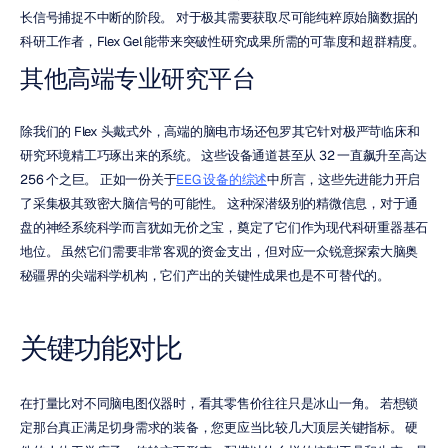
长信号捕捉不中断的阶段。 对于极其需要获取尽可能纯粹原始脑数据的
科研工作者，Flex Gel 能带来突破性研究成果所需的可靠度和超群精度。
其他高端专业研究平台
除我们的 Flex 头戴式外，高端的脑电市场还包罗其它针对极严苛临床和
研究环境精工巧琢出来的系统。 这些设备通道甚至从 32 一直飙升至高达 
256 个之巨。 正如一份关于
EEG 设备的综述
中所言，这些先进能力开启
了采集极其致密大脑信号的可能性。 这种深潜级别的精微信息，对于通
盘的神经系统科学而言犹如无价之宝，奠定了它们作为现代科研重器基石
地位。 虽然它们需要非常客观的资金支出，但对应一众锐意探索大脑奥
秘疆界的尖端科学机构，它们产出的关键性成果也是不可替代的。
关键功能对比
在打量比对不同脑电图仪器时，看其零售价往往只是冰山一角。 若想锁
定那台真正满足切身需求的装备，您更应当比较几大顶层关键指标。 硬