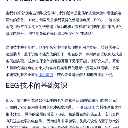
当我们谈论“脑电波读取设备”时，我们通常是指能够测量大脑中发生的电
活动的设备。 对此，最常见且最易获得的便是脑电图（EEG）。 这些设
备使用放置在头皮上的传感器（称为电极）来获取我们脑细胞用来沟通的
微弱电信号。 把它想象成在偷听脑袋里发生的“电通话”。
这项技术并不新鲜，但多年来它变得更加便携和用户友好。 曾经需要实
验室装满一屋子设备才能完成的工作，现在仅凭一款时尚的无线头戴式设
备便能实现。 这为临床之外的世界开辟了无限可能，使研究人员、开发
人员和充满好奇心的个人能够在现实世界的场景中探索大脑活动。 从学
术研究到开发全新的
脑机接口
，EEG 设备是理解大脑电节律的关键。
EEG 技术的基础知识
那么，脑电图究竟是如何工作的呢？ 这都是从您的脑细胞（即神经元）
开始的，它们使用微小的电脉冲彼此沟通。 一项 
EEG 测试
 旨在测量这些
集体活动。 微小的金属传感器（电极）被放置在您的头皮上，它们会探
测到这些微弱的电信号。 因为信号非常微弱，头戴式设备内置了放大器
来使它们变强。 接着，这些放大后的数据会被发送到计算机，软件会对