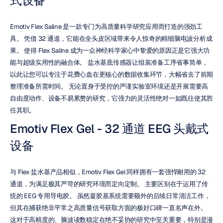
式设备
Emotiv Flex Saline 是一款专门为高质量科学研究应用而打造的强劲工
具。 凭借 32 通道，它能在全头皮区域带来令人惊奇的精细脑电波分析成
果。 使得 Flex Saline 成为一众神经科学家心中挚爱的原因正是它强大功
能与超级实用性的融合体。 盐水基底传感器让组装准备工序省事简单，
以此让您可以专注于花费心血在更核心的数据收集环节，大幅省去了前期
整理准备所需时间。 无论置身于受控的严谨实验室环境还是开展需要高
自由度动作、设备不易累赘的研究，它强力的灵活性绝对一如既往使其胜
任其职。
Emotiv Flex Gel - 32 通道 EEG 头戴式
设备
与 Flex 盐水基产品相似，Emotiv Flex Gel 同样拥有一套强悍耐用的 32 
通道，为满足极其严苛的研究环境而定向定制。 主要区别在于运用了传
统的 EEG 专用导电胶。 虽然凝胶基系统需要额外的后续日常清洁工作，
但其在捕获绝非平常之高质量信号获取方面的极好口碑一直名声在外。 
这对于高精度的、脑波读数稳定在绝不妥协的研究中至关重要，特别是漫