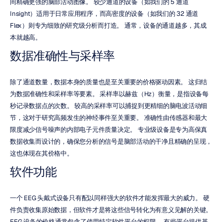
间精确更强的脑部活动图像。 较少通道的设备（如我们的 5 通道 
Insight）适用于日常应用程序，而高密度的设备（如我们的 32 通道 
Flex）则专为细致的研究级分析而打造。 通常，设备的通道越多，其成
本就越高。
数据准确性与采样率
除了通道数量，数据本身的质量也是至关重要的价格驱动因素。 这归结
为数据准确性和采样率等要素。 采样率以赫兹（Hz）衡量，是指设备每
秒记录数据点的次数。 较高的采样率可以捕捉到更精细的脑电波活动细
节，这对于研究高频发生的神经事件至关重要。 准确性由传感器和最大
限度减少信号噪声的内部电子元件质量决定。 专业级设备是专为高保真
数据收集而设计的，确保您分析的信号是脑部活动的干净且精确的呈现，
这也体现在其价格中。
软件功能
一个 EEG 头戴式设备只有配以同样强大的软件才能发挥最大的威力。 硬
件负责收集原始数据，但软件才是将这些信号转化为有意义见解的关键。 
EEG 设备的价格通常包含了使用特定软件平台的权限。 有些平台提供基