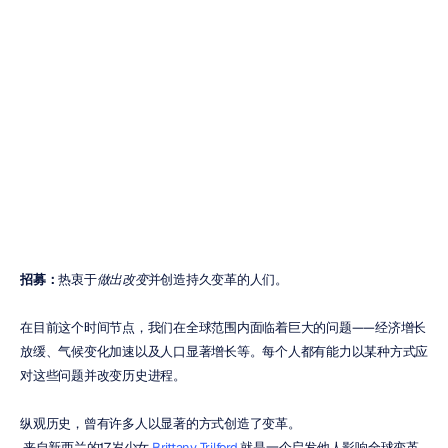
如何成为变革者
并激励他人
梅胡尔·纳亚克
更新于
2023年3月31日
招募：
热衷于
做出改变
并创造持久变革的人们。
在目前这个时间节点，我们在全球范围内面临着巨大的问题——经济增长
放缓、气候变化加速以及人口显著增长等。每个人都有能力以某种方式应
对这些问题并改变历史进程。
纵观历史，曾有许多人以显著的方式创造了变革。
 来自新西兰的17岁少女 
Brittany Trilford
 就是一个启发他人影响全球变革