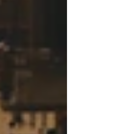
安吉·
的声