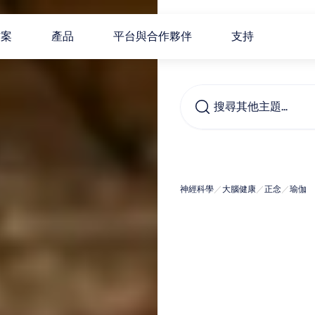
方案
產品
平台與合作夥伴
支持
搜尋其他主題…
流瑜
神經科學
／
大腦健康
／
正念
／
瑜伽