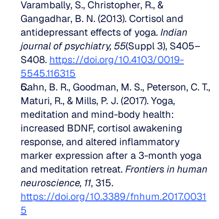
Varambally, S., Christopher, R., & 
Gangadhar, B. N. (2013). Cortisol and 
antidepressant effects of yoga. 
Indian 
journal of psychiatry, 55
(Suppl 3), S405–
S408. 
https://doi.org/10.4103/0019-
5545.116315
Cahn, B. R., Goodman, M. S., Peterson, C. T., 
Maturi, R., & Mills, P. J. (2017). Yoga, 
meditation and mind-body health: 
increased BDNF, cortisol awakening 
response, and altered inflammatory 
marker expression after a 3-month yoga 
and meditation retreat. 
Frontiers in human 
neuroscience, 11
, 315. 
https://doi.org/10.3389/fnhum.2017.0031
5