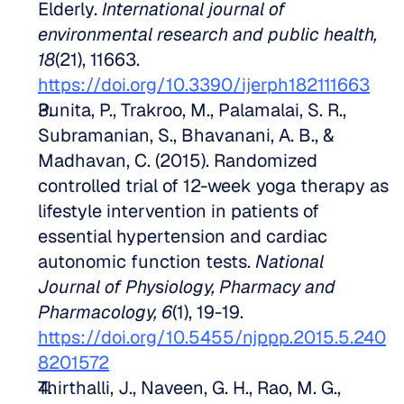
Elderly. 
International journal of 
environmental research and public health, 
18
(21), 11663. 
https://doi.org/10.3390/ijerph182111663
Punita, P., Trakroo, M., Palamalai, S. R., 
Subramanian, S., Bhavanani, A. B., & 
Madhavan, C. (2015). Randomized 
controlled trial of 12-week yoga therapy as 
lifestyle intervention in patients of 
essential hypertension and cardiac 
autonomic function tests. 
National 
Journal of Physiology, Pharmacy and 
Pharmacology, 6
(1), 19-19. 
https://doi.org/10.5455/njppp.2015.5.240
8201572
Thirthalli, J., Naveen, G. H., Rao, M. G., 