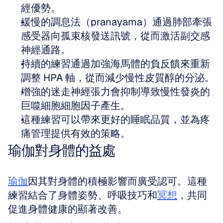
經優勢。
緩慢的調息法（pranayama）通過肺部牽張
感受器向孤束核發送訊號，從而激活副交感
神經通路。
持續的練習通過加強海馬體的負反饋來重新
調整 HPA 軸，從而減少慢性皮質醇的分泌。
增強的迷走神經張力會抑制導致慢性發炎的
巨噬細胞細胞因子產生。
這種練習可以帶來更好的睡眠品質，並為疼
痛管理提供有效的策略。
瑜伽對身體的益處
瑜伽
因其對身體的積極影響而廣受認可。這種
練習結合了身體姿勢、呼吸技巧和
冥想
，共同
促進身體健康的顯著改善。