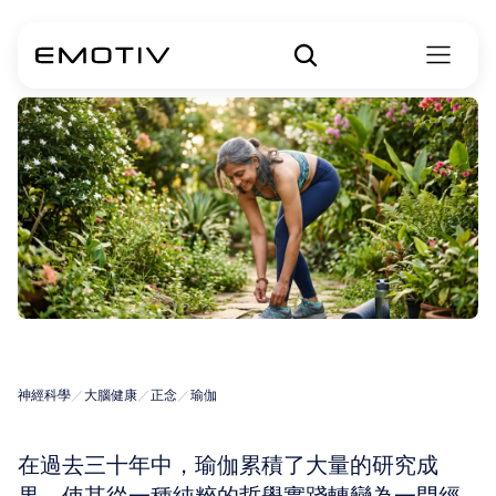
瑜伽的好處
神經科學
／
大腦健康
／
正念
／
瑜伽
在過去三十年中，瑜伽累積了大量的研究成