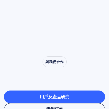
大類別，解釋如何識別它們獨特的時域特徵，並
都會降低。這種被稱為去同步化
閱讀文章
闡述在進行任何計算處理之前仍然至關重要的手
（desynchronization）的特性，使 Mu 節律成
動清理步驟。
為模仿、共情以及從口吃至自閉症等臨床障礙研
究的核心角色。
與我們合作
看看當神經科學走出實
驗室時可能發生的事情
用戶及產品研究
用戶及產品研究