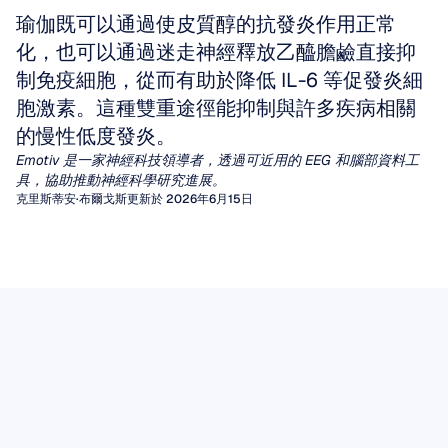
瑜伽既可以通過使皮質醇的抗發炎作用正常
化，也可以通過迷走神經釋放乙醯膽鹼直接抑
制免疫細胞，從而有助於降低 IL-6 等促發炎細
胞激素。這種雙重途徑能抑制與許多疾病相關
的慢性低度發炎。
Emotiv 是一家神經科技領導者，透過可近用的 EEG 和腦部資料工
具，協助推動神經科學研究進展。
克里斯蒂安·布爾戈斯
更新於 2026年6月15日
定量腦電圖 (qEEG)
腦電圖偽影
數十年來，臨床醫生一直依賴視覺檢查腦電圖
（EEG）波形來診斷癲癇或腦病。然而，對於其
偽影（Artifacts）是由非大腦產生的無用訊號，
脑电波 Mu 節律
他廣泛的神經與精神疾病，人類肉眼很難提取出
它們會扭曲腦電圖（EEG）的視覺判讀，並破壞
在不同的腦電波節律中，有一個節律數十年來一
一致且有意義的模式。
驅動腦機介面或心理狀態監測的演算法分析。
定量腦電圖（qEEG）填補了這一空白，它通過
腦電圖數據
直吸引著神經科學家的注意，因為它似乎處於行
應用信號處理算法，將原始波形轉換為豐富的數
無論您是在解讀用於癲癇標記的原始腦電圖軌
EEG 數據提供了從頭皮測量到的電活動的具時
動、知覺和社交理解的交匯點。
閱讀文章
值特徵，例如特定頻段的功率、相干性測量，以
跡，還是將數據輸入機器學習管線，未被發現的
效性記錄。其價值不僅取決於記錄本身，還取決
Mu 節律是在感覺運動皮層上記錄到的 8-13 Hz
及與常模數據庫進行統計學對比。
偽影都可能偽裝成病理性波形，或引入降低模型
閱讀文章
於仔細的採集、透明的處理、妥善的儲存以及負
振盪，每當我們執行某個動作、觀看他人執行相
性能的變異度。
這份實用的實地指南將帶您了解腦電圖偽影的兩
責的解讀。
閱讀文章
同動作，甚至僅僅是想像執行該動作時，其能量