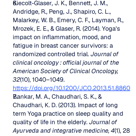
Kiecolt-Glaser, J. K., Bennett, J. M., 
Andridge, R., Peng, J., Shapiro, C. L., 
Malarkey, W. B., Emery, C. F., Layman, R., 
Mrozek, E. E., & Glaser, R. (2014). Yoga's 
impact on inflammation, mood, and 
fatigue in breast cancer survivors: a 
randomized controlled trial. 
Journal of 
clinical oncology : official journal of the 
American Society of Clinical Oncology, 
32
(10), 1040–1049. 
https://doi.org/10.1200/JCO.2013.51.8860
Bankar, M. A., Chaudhari, S. K., & 
Chaudhari, K. D. (2013). Impact of long 
term Yoga practice on sleep quality and 
quality of life in the elderly. 
Journal of 
Ayurveda and integrative medicine, 4
(1), 28