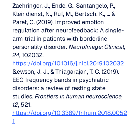
Zaehringer, J., Ende, G., Santangelo, P., 
Kleindienst, N., Ruf, M., Bertsch, K., ... & 
Paret, C. (2019). Improved emotion 
regulation after neurofeedback: A single-
arm trial in patients with borderline 
personality disorder. 
NeuroImage: Clinical, 
24
, 102032. 
https://doi.org/10.1016/j.nicl.2019.102032
Newson, J. J., & Thiagarajan, T. C. (2019). 
EEG frequency bands in psychiatric 
disorders: a review of resting state 
studies. 
Frontiers in human neuroscience, 
12
, 521. 
https://doi.org/10.3389/fnhum.2018.0052
1