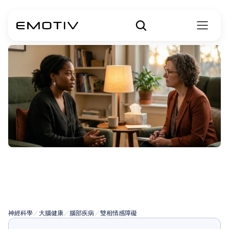
雙相情緒障礙治
療
神經科學
／
大腦健康
／
腦部疾病
／
雙相情感障礙