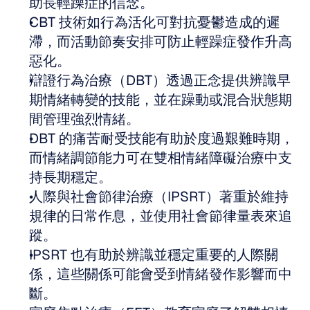
助長輕躁症的信念。
CBT 技術如行為活化可對抗憂鬱造成的遲
滯，而活動節奏安排可防止輕躁症發作升高
惡化。
辯證行為治療（DBT）透過正念提供辨識早
期情緒轉變的技能，並在躁動或混合狀態期
間管理強烈情緒。
DBT 的痛苦耐受技能有助於度過艱難時期，
而情緒調節能力可在雙相情緒障礙治療中支
持長期穩定。
人際與社會節律治療（IPSRT）著重於維持
規律的日常作息，並使用社會節律量表來追
蹤。
IPSRT 也有助於辨識並穩定重要的人際關
係，這些關係可能會受到情緒發作影響而中
斷。