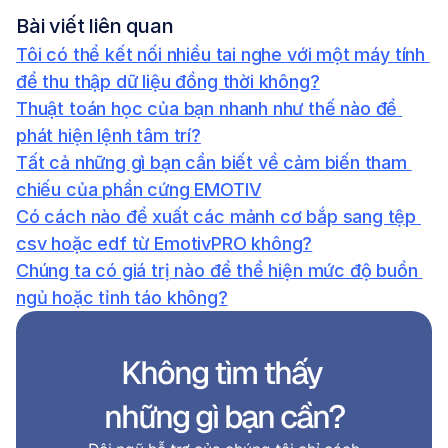
Bài viết liên quan
Tôi có thể kết nối nhiều tai nghe với một máy tính 
để thu thập dữ liệu đồng thời không?
Thuật toán học của bạn nhanh như thế nào để 
phát hiện lệnh tâm trí?
Tất cả những gì bạn cần biết về cảm biến tham 
chiếu của phần cứng EMOTIV
Có cách nào để xuất các mảnh cơ bắp sang tệp 
csv hoặc edf từ EmotivPRO không?
Chúng ta có giá trị nào để thể hiện mức độ buồn 
ngủ hoặc tỉnh táo không?
Không tìm thấy 
những gì bạn cần?