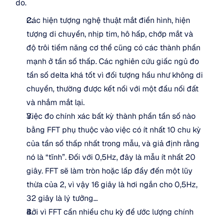
do.
Các hiện tượng nghệ thuật mắt điển hình, hiện 
tượng di chuyển, nhịp tim, hô hấp, chớp mắt và 
độ trôi tiềm năng cơ thể cũng có các thành phần 
mạnh ở tần số thấp. Các nghiên cứu giấc ngủ đo 
tần số delta khá tốt vì đối tượng hầu như không di 
chuyển, thường được kết nối với một đầu nối đất 
và nhắm mắt lại.
Việc đo chính xác bất kỳ thành phần tần số nào 
bằng FFT phụ thuộc vào việc có ít nhất 10 chu kỳ 
của tần số thấp nhất trong mẫu, và giả định rằng 
nó là “tĩnh”. Đối với 0,5Hz, đây là mẫu ít nhất 20 
giây. FFT sẽ làm tròn hoặc lấp đầy đến một lũy 
thừa của 2, vì vậy 16 giây là hơi ngắn cho 0,5Hz, 
32 giây là lý tưởng…
Bởi vì FFT cần nhiều chu kỳ để ước lượng chính 