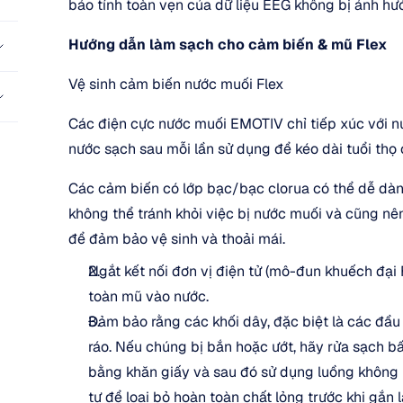
bảo tính toàn vẹn của dữ liệu EEG không bị ảnh hư
Hướng dẫn làm sạch cho cảm biến & mũ Flex
Vệ sinh cảm biến nước muối Flex
Các điện cực nước muối EMOTIV chỉ tiếp xúc với nư
nước sạch sau mỗi lần sử dụng để kéo dài tuổi thọ
Các cảm biến có lớp bạc/bạc clorua có thể dễ dàng
không thể tránh khỏi việc bị nước muối và cũng nên
để đảm bảo vệ sinh và thoải mái.
Ngắt kết nối đơn vị điện tử (mô-đun khuếch đại 
toàn mũ vào nước.
Đảm bảo rằng các khối dây, đặc biệt là các đầu 
ráo. Nếu chúng bị bắn hoặc ướt, hãy rửa sạch b
bằng khăn giấy và sau đó sử dụng luồng không k
tự để loại bỏ hoàn toàn chất lỏng trước khi gắn 