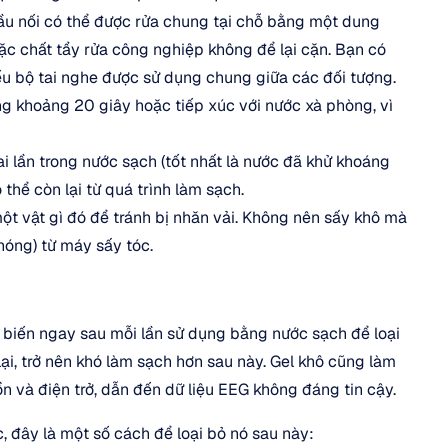
u nối có thể được rửa chung tại chỗ bằng một dung 
ặc chất tẩy rửa công nghiệp không để lại cặn. Bạn có 
u bộ tai nghe được sử dụng chung giữa các đối tượng. 
g khoảng 20 giây hoặc tiếp xúc với nước xà phòng, vì 
i lần trong nước sạch (tốt nhất là nước đã khử khoáng 
 thể còn lại từ quá trình làm sạch.
một vật gì đó để tránh bị nhăn vải. Không nên sấy khô mà 
nóng) từ máy sấy tóc.
iến ngay sau mỗi lần sử dụng bằng nước sạch để loại 
lại, trở nên khó làm sạch hơn sau này. Gel khô cũng làm 
ồn và điện trở, dẫn đến dữ liệu EEG không đáng tin cậy.
 đây là một số cách để loại bỏ nó sau này: