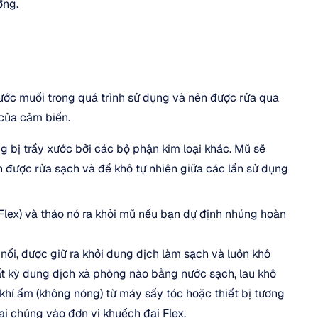
ởng.
ớc muối trong quá trình sử dụng và nên được rửa qua 
 của cảm biến.
 bị trầy xước bởi các bộ phận kim loại khác. Mũ sẽ 
 được rửa sạch và để khô tự nhiên giữa các lần sử dụng 
Flex) và tháo nó ra khỏi mũ nếu bạn dự định nhúng hoàn 
nối, được giữ ra khỏi dung dịch làm sạch và luôn khô 
ất kỳ dung dịch xà phòng nào bằng nước sạch, lau khô 
hí ấm (không nóng) từ máy sấy tóc hoặc thiết bị tương 
lại chúng vào đơn vị khuếch đại Flex.