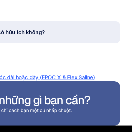
 có hữu ích không?
tóc dài hoặc dày (EPOC X & Flex Saline)
những gì bạn cần?
i chỉ cách bạn một cú nhấp chuột.