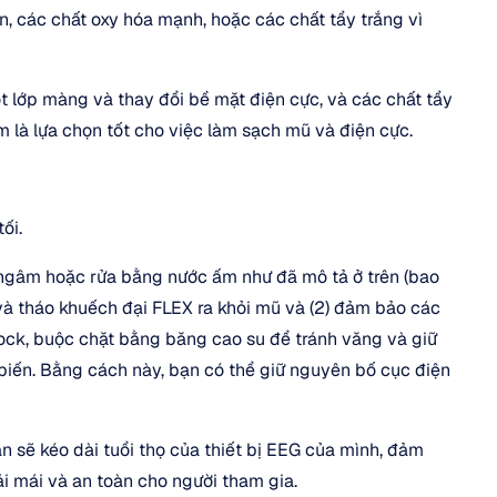
 các chất oxy hóa mạnh, hoặc các chất tẩy trắng vì 
t lớp màng và thay đổi bề mặt điện cực, và các chất tẩy 
m là lựa chọn tốt cho việc làm sạch mũ và điện cực.
ối.
ngâm hoặc rửa bằng nước ấm như đã mô tả ở trên (bao 
và tháo khuếch đại FLEX ra khỏi mũ và (2) đảm bảo các 
 lock, buộc chặt bằng băng cao su để tránh văng và giữ 
biến. Bằng cách này, bạn có thể giữ nguyên bố cục điện 
 sẽ kéo dài tuổi thọ của thiết bị EEG của mình, đảm 
ải mái và an toàn cho người tham gia.