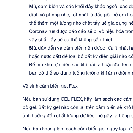
Mũ, cảm biến và các khối dây khác ngoài các đầ
dịch xà phòng nhẹ, tốt nhất là dầu gội trẻ em ho
thể thêm một lượng nhỏ chất tẩy uế gia dụng nế
Coronavirus được báo cáo sẽ bị vô hiệu hóa tron
vậy chất tẩy uế có thể không cần thiết.
Mũ, dây dẫn và cảm biến nên được rửa ít nhất ha
hoặc nước cất) để loại bỏ bất kỳ điện giải nào có
Để mũ khô tự nhiên sau khi trải ra hoặc đặt lên 
bạn có thể áp dụng luồng không khí ấm (không 
Vệ sinh cảm biến gel Flex
Nếu bạn sử dụng GEL FLEX, hãy làm sạch các cảm b
bỏ gel. Bất kỳ gel nào còn lại trên cảm biến sẽ khô 
ảnh hưởng đến chất lượng dữ liệu: nó gây ra tiếng 
Nếu bạn không làm sạch cảm biến gel ngay lập tức,