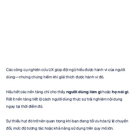
Insight
thời
gian
thực
H.B.
Duran
Đã
cập
nhật
vào
1
thg
4,
2026
Các công cụ nghiên cứu UX giúp đội ngũ hiểu được hành vi của người 
dùng—nhưng chúng hiếm khi giải thích được hành vi đó.
Hầu hết các nền tảng chỉ cho thấy 
người dùng làm gì
 hoặc 
họ nói gì
. 
Rất ít nền tảng tiết lộ cách người dùng thực sự trải nghiệm nội dung 
ngay tại thời điểm đó.
Sự thiếu hụt đó trở nên quan trọng khi bạn đang tối ưu hóa tỷ lệ chuyển 
đổi, mức độ tương tác hoặc khả năng sử dụng trên quy mô lớn.