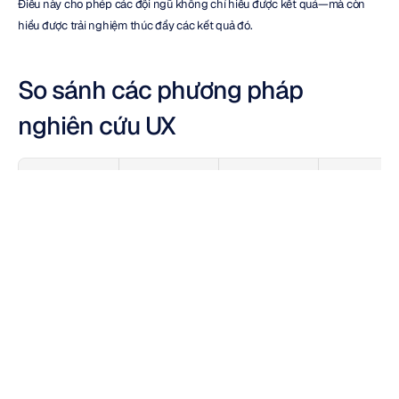
Điều này cho phép các đội ngũ không chỉ hiểu được kết quả—mà còn 
hiểu được trải nghiệm thúc đẩy các kết quả đó.
So sánh các phương pháp 
nghiên cứu UX
Phương pháp
Những gì nó đo 
Điểm mạnh
Hạn chế
lường
Công cụ hành 
Hành động
Kết quả rõ ràng
Không có ngữ 
vi
cảnh
Công cụ phản 
Ý kiến
Thông tin đầu 
Sự thiên vị
hồi
vào trực tiếp
Công cụ dựa 
Sự tập trung
Tín hiệu tiềm 
Gián tiếp
trên sự chú ý
thức