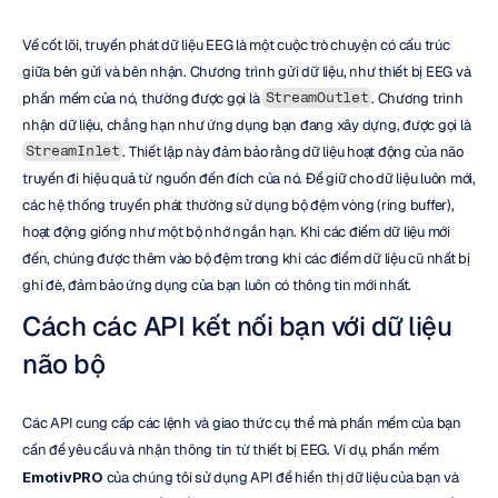
Về cốt lõi, truyền phát dữ liệu EEG là một cuộc trò chuyện có cấu trúc 
giữa bên gửi và bên nhận. Chương trình gửi dữ liệu, như thiết bị EEG và 
phần mềm của nó, thường được gọi là 
. Chương trình 
StreamOutlet
nhận dữ liệu, chẳng hạn như ứng dụng bạn đang xây dựng, được gọi là 
. Thiết lập này đảm bảo rằng dữ liệu hoạt động của não 
StreamInlet
truyền đi hiệu quả từ nguồn đến đích của nó. Để giữ cho dữ liệu luôn mới, 
các hệ thống truyền phát thường sử dụng bộ đệm vòng (ring buffer), 
hoạt động giống như một bộ nhớ ngắn hạn. Khi các điểm dữ liệu mới 
đến, chúng được thêm vào bộ đệm trong khi các điểm dữ liệu cũ nhất bị 
ghi đè, đảm bảo ứng dụng của bạn luôn có thông tin mới nhất.
Cách các API kết nối bạn với dữ liệu 
não bộ
Các API cung cấp các lệnh và giao thức cụ thể mà phần mềm của bạn 
cần để yêu cầu và nhận thông tin từ thiết bị EEG. Ví dụ, phần mềm 
EmotivPRO
 của chúng tôi sử dụng API để hiển thị dữ liệu của bạn và 