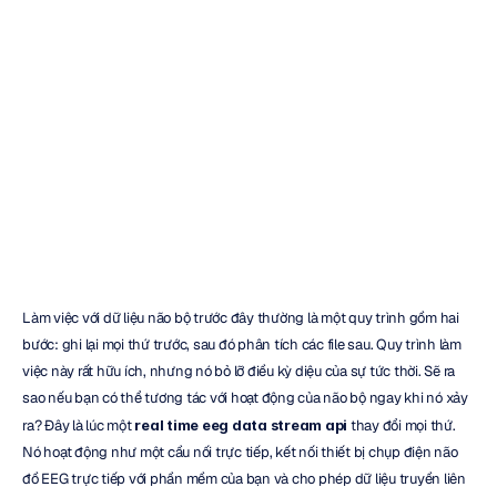
API
Dữ
Liệu
EEG
Thời
Gian
Thực
Là
Gì?
Dương
Trần
Đã
cập
nhật
vào
18
thg
11,
2025
Làm việc với dữ liệu não bộ trước đây thường là một quy trình gồm hai 
bước: ghi lại mọi thứ trước, sau đó phân tích các file sau. Quy trình làm 
việc này rất hữu ích, nhưng nó bỏ lỡ điều kỳ diệu của sự tức thời. Sẽ ra 
sao nếu bạn có thể tương tác với hoạt động của não bộ ngay khi nó xảy 
ra? Đây là lúc một 
real time eeg data stream api
 thay đổi mọi thứ. 
Nó hoạt động như một cầu nối trực tiếp, kết nối thiết bị chụp điện não 
đồ EEG trực tiếp với phần mềm của bạn và cho phép dữ liệu truyền liên 