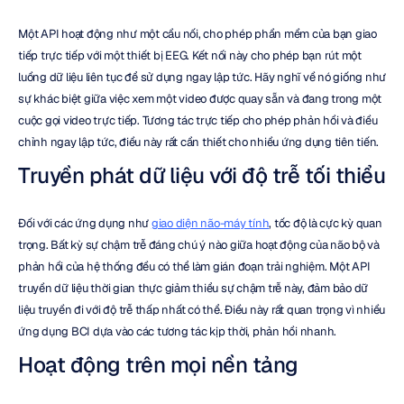
Một API hoạt động như một cầu nối, cho phép phần mềm của bạn giao 
tiếp trực tiếp với một thiết bị EEG. Kết nối này cho phép bạn rút một 
luồng dữ liệu liên tục để sử dụng ngay lập tức. Hãy nghĩ về nó giống như 
sự khác biệt giữa việc xem một video được quay sẵn và đang trong một 
cuộc gọi video trực tiếp. Tương tác trực tiếp cho phép phản hồi và điều 
chỉnh ngay lập tức, điều này rất cần thiết cho nhiều ứng dụng tiên tiến.
Truyền phát dữ liệu với độ trễ tối thiểu
Đối với các ứng dụng như 
giao diện não-máy tính
, tốc độ là cực kỳ quan 
trọng. Bất kỳ sự chậm trễ đáng chú ý nào giữa hoạt động của não bộ và 
phản hồi của hệ thống đều có thể làm gián đoạn trải nghiệm. Một API 
truyền dữ liệu thời gian thực giảm thiểu sự chậm trễ này, đảm bảo dữ 
liệu truyền đi với độ trễ thấp nhất có thể. Điều này rất quan trọng vì nhiều 
ứng dụng BCI dựa vào các tương tác kịp thời, phản hồi nhanh.
Hoạt động trên mọi nền tảng