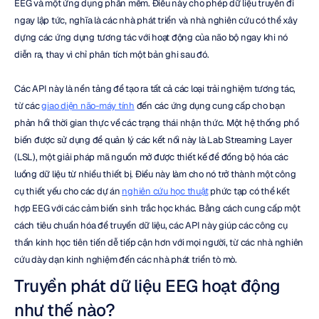
EEG và một ứng dụng phần mềm. Điều này cho phép dữ liệu truyền đi 
ngay lập tức, nghĩa là các nhà phát triển và nhà nghiên cứu có thể xây 
dựng các ứng dụng tương tác với hoạt động của não bộ ngay khi nó 
diễn ra, thay vì chỉ phân tích một bản ghi sau đó.
Các API này là nền tảng để tạo ra tất cả các loại trải nghiệm tương tác, 
từ các 
giao diện não-máy tính
 đến các ứng dụng cung cấp cho bạn 
phản hồi thời gian thực về các trạng thái nhận thức. Một hệ thống phổ 
biến được sử dụng để quản lý các kết nối này là Lab Streaming Layer 
(LSL), một giải pháp mã nguồn mở được thiết kế để đồng bộ hóa các 
luồng dữ liệu từ nhiều thiết bị. Điều này làm cho nó trở thành một công 
cụ thiết yếu cho các dự án 
nghiên cứu học thuật
 phức tạp có thể kết 
hợp EEG với các cảm biến sinh trắc học khác. Bằng cách cung cấp một 
cách tiêu chuẩn hóa để truyền dữ liệu, các API này giúp các công cụ 
thần kinh học tiên tiến dễ tiếp cận hơn với mọi người, từ các nhà nghiên 
cứu dày dạn kinh nghiệm đến các nhà phát triển tò mò.
Truyền phát dữ liệu EEG hoạt động 
như thế nào?