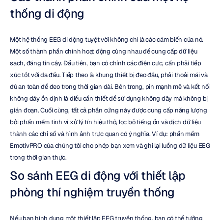
thống di động
Một hệ thống EEG di động tuyệt vời không chỉ là các cảm biến của nó. 
Một số thành phần chính hoạt động cùng nhau để cung cấp dữ liệu 
sạch, đáng tin cậy. Đầu tiên, bạn có chính các điện cực, cần phải tiếp 
xúc tốt với da đầu. Tiếp theo là khung thiết bị đeo đầu, phải thoải mái và 
đủ an toàn để đeo trong thời gian dài. Bên trong, pin mạnh mẽ và kết nối 
không dây ổn định là điều cần thiết để sử dụng không dây mà không bị 
gián đoạn. Cuối cùng, tất cả phần cứng này được cung cấp năng lượng 
bởi phần mềm tinh vi xử lý tín hiệu thô, lọc bỏ tiếng ồn và dịch dữ liệu 
thành các chỉ số và hình ảnh trực quan có ý nghĩa. Ví dụ: phần mềm 
EmotivPRO của chúng tôi cho phép bạn xem và ghi lại luồng dữ liệu EEG 
trong thời gian thực.
So sánh EEG di động với thiết lập 
phòng thí nghiệm truyền thống
Nếu bạn hình dung một thiết lập EEG truyền thống, bạn có thể tưởng 