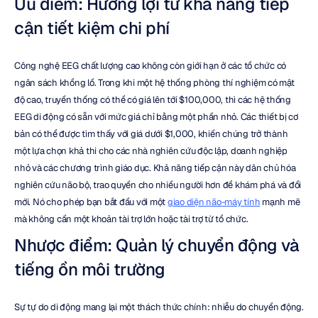
Ưu điểm: Hưởng lợi từ khả năng tiếp 
cận tiết kiệm chi phí
Công nghệ EEG chất lượng cao không còn giới hạn ở các tổ chức có 
ngân sách khổng lồ. Trong khi một hệ thống phòng thí nghiệm có mật 
độ cao, truyền thống có thể có giá lên tới $100,000, thì các hệ thống 
EEG di động có sẵn với mức giá chỉ bằng một phần nhỏ. Các thiết bị cơ 
bản có thể được tìm thấy với giá dưới $1,000, khiến chúng trở thành 
một lựa chọn khả thi cho các nhà nghiên cứu độc lập, doanh nghiệp 
nhỏ và các chương trình giáo dục. Khả năng tiếp cận này dân chủ hóa 
nghiên cứu não bộ, trao quyền cho nhiều người hơn để khám phá và đổi 
mới. Nó cho phép bạn bắt đầu với một 
giao diện não-máy tính
 mạnh mẽ 
mà không cần một khoản tài trợ lớn hoặc tài trợ từ tổ chức.
Nhược điểm: Quản lý chuyển động và 
tiếng ồn môi trường
Sự tự do di động mang lại một thách thức chính: nhiễu do chuyển động. 