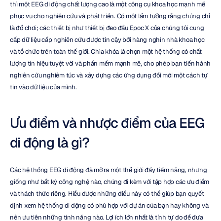
thì một EEG di động chất lượng cao là một công cụ khoa học mạnh mẽ 
phục vụ cho nghiên cứu và phát triển. Có một lầm tưởng rằng chúng chỉ 
là đồ chơi; các thiết bị như thiết bị đeo đầu Epoc X của chúng tôi cung 
cấp dữ liệu cấp nghiên cứu được tin cậy bởi hàng nghìn nhà khoa học 
và tổ chức trên toàn thế giới. Chìa khóa là chọn một hệ thống có chất 
lượng tín hiệu tuyệt vời và phần mềm mạnh mẽ, cho phép bạn tiến hành 
nghiên cứu nghiêm túc và xây dựng các ứng dụng đổi mới một cách tự 
tin vào dữ liệu của mình.
Ưu điểm và nhược điểm của EEG 
di động là gì?
Các hệ thống EEG di động đã mở ra một thế giới đầy tiềm năng, nhưng 
giống như bất kỳ công nghệ nào, chúng đi kèm với tập hợp các ưu điểm 
và thách thức riêng. Hiểu được những điều này có thể giúp bạn quyết 
định xem hệ thống di động có phù hợp với dự án của bạn hay không và 
nên ưu tiên những tính năng nào. Lợi ích lớn nhất là tính tự do để đưa 