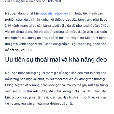
của chúng tôi là lựa chọn phù hợp nhất.
Nếu bạn đang phát triển 
giao diện não-máy tính
 hoặc tiến hành các 
nghiên cứu tiếp thị thần kinh, một thiết bị đeo đầu tầm trung như Epoc 
X 14 kênh mang lại sự cân bằng tuyệt vời giữa độ phong phú của dữ liệu 
và tính dễ sử dụng. Đối với các ứng dụng cá nhân, dự án giáo dục hoặc 
các nghiên cứu đơn giản hơn, ít kênh hơn thường là đủ. Một thiết bị như 
Insight 5 kênh hoặc MN8 2 kênh cung cấp dữ liệu tập trung, hoàn hảo 
để bắt đầu với EEG.
Ưu tiên sự thoải mái và khả năng đeo
Nếu bạn hoặc những người tham gia của bạn sắp đeo một thiết bị đeo 
đầu trong hơn một vài phút, thì sự thoải mái là điều không thể thương 
lượng. Một thiết bị nặng hoặc không thoải mái có thể gây mất tập trung 
và thậm chí có thể ảnh hưởng đến chất lượng dữ liệu bạn thu thập, đặc 
biệt là trong các phiên làm việc dài hơn. Hãy tìm kiếm một thiết kế nhẹ, 
tiện dụng, vừa vặn an toàn mà không quá chật.