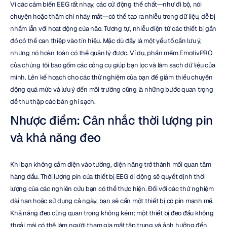
Vì các cảm biến EEG rất nhạy, các cử động thể chất—như đi bộ, nói 
chuyện hoặc thậm chí nháy mắt—có thể tạo ra nhiễu trong dữ liệu, dễ bị 
nhầm lẫn với hoạt động của não. Tương tự, nhiễu điện từ các thiết bị gần 
đó có thể can thiệp vào tín hiệu. Mặc dù đây là một yếu tố cần lưu ý, 
nhưng nó hoàn toàn có thể quản lý được. Ví dụ, phần mềm EmotivPRO 
của chúng tôi bao gồm các công cụ giúp bạn lọc và làm sạch dữ liệu của 
mình. Lên kế hoạch cho các thử nghiệm của bạn để giảm thiểu chuyển 
động quá mức và lưu ý đến môi trường cũng là những bước quan trọng 
để thu thập các bản ghi sạch.
Nhược điểm: Cân nhắc thời lượng pin 
và khả năng đeo
Khi bạn không cắm điện vào tường, điện năng trở thành mối quan tâm 
hàng đầu. Thời lượng pin của thiết bị EEG di động sẽ quyết định thời 
lượng của các nghiên cứu bạn có thể thực hiện. Đối với các thử nghiệm 
dài hạn hoặc sử dụng cả ngày, bạn sẽ cần một thiết bị có pin mạnh mẽ. 
Khả năng đeo cũng quan trọng không kém; một thiết bị đeo đầu không 
thoải mái có thể làm người tham gia mất tập trung và ảnh hưởng đến 