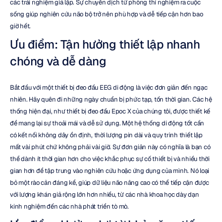
các trải nghiệm giả lập. Sự chuyển dịch từ phòng thí nghiệm ra cuộc 
sống giúp nghiên cứu não bộ trở nên phù hợp và dễ tiếp cận hơn bao 
giờ hết.
Ưu điểm: Tận hưởng thiết lập nhanh 
chóng và dễ dàng
Bắt đầu với một thiết bị đeo đầu EEG di động là việc đơn giản đến ngạc 
nhiên. Hãy quên đi những ngày chuẩn bị phức tạp, tốn thời gian. Các hệ 
thống hiện đại, như thiết bị đeo đầu Epoc X của chúng tôi, được thiết kế 
để mang lại sự thoải mái và dễ sử dụng. Một hệ thống di động tốt cần 
có kết nối không dây ổn định, thời lượng pin dài và quy trình thiết lập 
mất vài phút chứ không phải vài giờ. Sự đơn giản này có nghĩa là bạn có 
thể dành ít thời gian hơn cho việc khắc phục sự cố thiết bị và nhiều thời 
gian hơn để tập trung vào nghiên cứu hoặc ứng dụng của mình. Nó loại 
bỏ một rào cản đáng kể, giúp dữ liệu não nâng cao có thể tiếp cận được 
với lượng khán giả rộng lớn hơn nhiều, từ các nhà khoa học dày dạn 
kinh nghiệm đến các nhà phát triển tò mò.