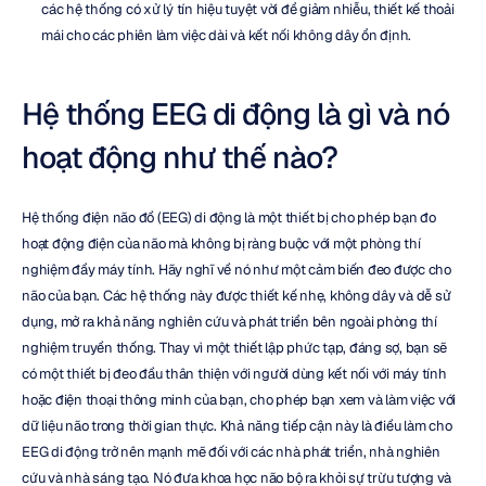
các hệ thống có xử lý tín hiệu tuyệt vời để giảm nhiễu, thiết kế thoải 
mái cho các phiên làm việc dài và kết nối không dây ổn định.
Hệ thống EEG di động là gì và nó 
hoạt động như thế nào?
Hệ thống điện não đồ (EEG) di động là một thiết bị cho phép bạn đo 
hoạt động điện của não mà không bị ràng buộc với một phòng thí 
nghiệm đầy máy tính. Hãy nghĩ về nó như một cảm biến đeo được cho 
não của bạn. Các hệ thống này được thiết kế nhẹ, không dây và dễ sử 
dụng, mở ra khả năng nghiên cứu và phát triển bên ngoài phòng thí 
nghiệm truyền thống. Thay vì một thiết lập phức tạp, đáng sợ, bạn sẽ 
có một thiết bị đeo đầu thân thiện với người dùng kết nối với máy tính 
hoặc điện thoại thông minh của bạn, cho phép bạn xem và làm việc với 
dữ liệu não trong thời gian thực. Khả năng tiếp cận này là điều làm cho 
EEG di động trở nên mạnh mẽ đối với các nhà phát triển, nhà nghiên 
cứu và nhà sáng tạo. Nó đưa khoa học não bộ ra khỏi sự trừu tượng và 