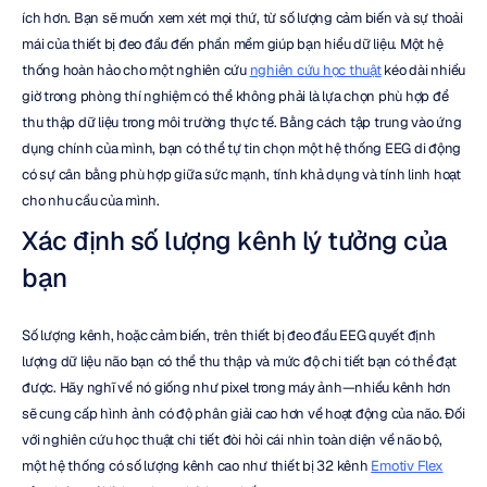
ích hơn. Bạn sẽ muốn xem xét mọi thứ, từ số lượng cảm biến và sự thoải 
mái của thiết bị đeo đầu đến phần mềm giúp bạn hiểu dữ liệu. Một hệ 
thống hoàn hảo cho một nghiên cứu 
nghiên cứu học thuật
 kéo dài nhiều 
giờ trong phòng thí nghiệm có thể không phải là lựa chọn phù hợp để 
thu thập dữ liệu trong môi trường thực tế. Bằng cách tập trung vào ứng 
dụng chính của mình, bạn có thể tự tin chọn một hệ thống EEG di động 
có sự cân bằng phù hợp giữa sức mạnh, tính khả dụng và tính linh hoạt 
cho nhu cầu của mình.
Xác định số lượng kênh lý tưởng của 
bạn
Số lượng kênh, hoặc cảm biến, trên thiết bị đeo đầu EEG quyết định 
lượng dữ liệu não bạn có thể thu thập và mức độ chi tiết bạn có thể đạt 
được. Hãy nghĩ về nó giống như pixel trong máy ảnh—nhiều kênh hơn 
sẽ cung cấp hình ảnh có độ phân giải cao hơn về hoạt động của não. Đối 
với nghiên cứu học thuật chi tiết đòi hỏi cái nhìn toàn diện về não bộ, 
một hệ thống có số lượng kênh cao như thiết bị 32 kênh 
Emotiv Flex