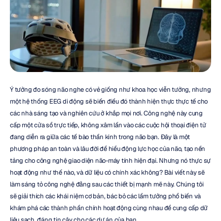
Ý tưởng đo sóng não nghe có vẻ giống như khoa học viễn tưởng, nhưng 
một hệ thống EEG di động sẽ biến điều đó thành hiện thực thực tế cho 
các nhà sáng tạo và nghiên cứu ở khắp mọi nơi. Công nghệ này cung 
cấp một cửa sổ trực tiếp, không xâm lấn vào các cuộc hội thoại điện tử 
đang diễn ra giữa các tế bào thần kinh trong não bạn. Đây là một 
phương pháp an toàn và lâu đời để hiểu động lực học của não, tạo nền 
tảng cho công nghệ giao diện não-máy tính hiện đại. Nhưng nó thực sự 
hoạt động như thế nào, và dữ liệu có chính xác không? Bài viết này sẽ 
làm sáng tỏ công nghệ đằng sau các thiết bị mạnh mẽ này. Chúng tôi 
sẽ giải thích các khái niệm cơ bản, bác bỏ các lầm tưởng phổ biến và 
khám phá các thành phần chính hoạt động cùng nhau để cung cấp dữ 
liệu sạch, đáng tin cậy cho các dự án của bạn.