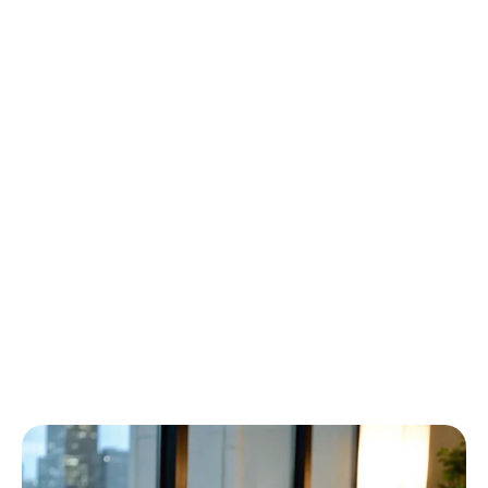
Làm
thế
nào
để
chọn
hệ
thống
EEG
di
động
tốt
nhất
Emotiv
Đã
cập
nhật
vào
3
thg
2,
2026