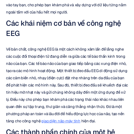
vào tay bạn, cho phép bạn khám phá và xây dựng với dữ liệu từng nằm 
ngoài tầm với của hầu hết mọi người.
Các khái niệm cơ bản về công nghệ 
EEG
Về bản chất, công nghệ EEG là một cách không xâm lấn để lắng nghe 
các cuộc đối thoại điện tử đang diễn ra giữa các tế bào thần kinh trong 
não của bạn. Các tế bào não của bạn giao tiếp bằng các xung điện nhỏ, 
tạo ra các mô hình hoạt động. Một thiết bị đeo đầu EEG di động sử dụng 
các cảm biến nhỏ, nhạy (điện cực) đặt nhẹ nhàng trên da đầu của bạn 
để phát hiện các mô hình này. Sau đó, thiết bị đeo đầu sẽ khuếch đại các 
tín hiệu mờ nhạt này và gửi chúng không dây đến một ứng dụng để xử 
lý. Điều này cho phép bạn khám phá các trạng thái não khác nhau liên 
quan đến sự tập trung, thư giãn và căng thẳng nhận thức. Đó là một 
phương pháp an toàn và lâu đời để hiểu động lực học của não, tạo nền 
tảng cho công nghệ 
giao diện não-máy tính
 hiện đại.
Các thành phần chính của một hệ 