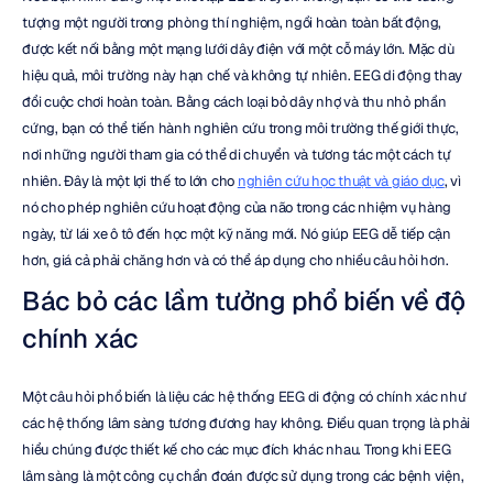
tượng một người trong phòng thí nghiệm, ngồi hoàn toàn bất động, 
được kết nối bằng một mạng lưới dây điện với một cỗ máy lớn. Mặc dù 
hiệu quả, môi trường này hạn chế và không tự nhiên. EEG di động thay 
đổi cuộc chơi hoàn toàn. Bằng cách loại bỏ dây nhợ và thu nhỏ phần 
cứng, bạn có thể tiến hành nghiên cứu trong môi trường thế giới thực, 
nơi những người tham gia có thể di chuyển và tương tác một cách tự 
nhiên. Đây là một lợi thế to lớn cho 
nghiên cứu học thuật và giáo dục
, vì 
nó cho phép nghiên cứu hoạt động của não trong các nhiệm vụ hàng 
ngày, từ lái xe ô tô đến học một kỹ năng mới. Nó giúp EEG dễ tiếp cận 
hơn, giá cả phải chăng hơn và có thể áp dụng cho nhiều câu hỏi hơn.
Bác bỏ các lầm tưởng phổ biến về độ 
chính xác
Một câu hỏi phổ biến là liệu các hệ thống EEG di động có chính xác như 
các hệ thống lâm sàng tương đương hay không. Điều quan trọng là phải 
hiểu chúng được thiết kế cho các mục đích khác nhau. Trong khi EEG 
lâm sàng là một công cụ chẩn đoán được sử dụng trong các bệnh viện, 