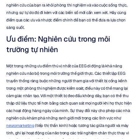
nghiên cứu của bạn ra khỏi phòng thí nghiệm và vào cuộc sống thực, 
nhưng sự tự do đó đi kèm với các biến số mới cần xem xét. Hãy cùng 
điểm qua các ưu và nhược điểm chính để bạn có thể đưa ra lựa chọn 
sáng suốt.
Ưu điểm: Nghiên cứu trong môi 
trường tự nhiên
Một trong những ưu điểm thú vị nhất của EEG di động là khả năng 
nghiên cứu não bộ trong môi trường thế giới thực. Các thiết lập EEG 
truyền thống ràng buộc những người tham gia với thiết bị cồng kềnh 
trong một phòng thí nghiệm được kiểm soát, điều này có thể mang lại 
cảm giác nhân tạo. Với một thiết bị đeo đầu không dây, bạn có thể thu 
thập dữ liệu thực tế hơn bằng cách quan sát mọi người khi họ thực hiện 
các hoạt động hàng ngày của mình. Sự thay đổi này cho phép các nhà 
nghiên cứu khám phá những ranh giới mới trong các lĩnh vực như 
neuromarketing
 (tiếp thị thần kinh) hoặc tương tác giữa người và máy 
tính, ghi lại hoạt động của não trong các trải nghiệm chân thực thay vì 