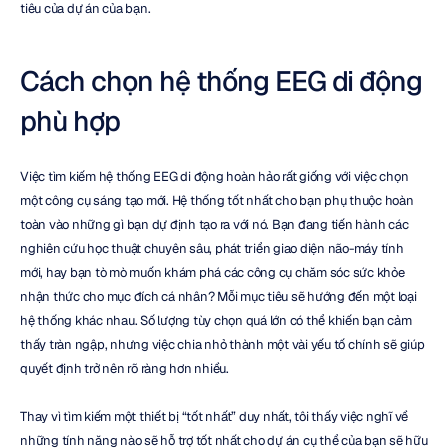
tiêu của dự án của bạn.
Cách chọn hệ thống EEG di động 
phù hợp
Việc tìm kiếm hệ thống EEG di động hoàn hảo rất giống với việc chọn 
một công cụ sáng tạo mới. Hệ thống tốt nhất cho bạn phụ thuộc hoàn 
toàn vào những gì bạn dự định tạo ra với nó. Bạn đang tiến hành các 
nghiên cứu học thuật chuyên sâu, phát triển giao diện não-máy tính 
mới, hay bạn tò mò muốn khám phá các công cụ chăm sóc sức khỏe 
nhận thức cho mục đích cá nhân? Mỗi mục tiêu sẽ hướng đến một loại 
hệ thống khác nhau. Số lượng tùy chọn quá lớn có thể khiến bạn cảm 
thấy tràn ngập, nhưng việc chia nhỏ thành một vài yếu tố chính sẽ giúp 
quyết định trở nên rõ ràng hơn nhiều.
Thay vì tìm kiếm một thiết bị “tốt nhất” duy nhất, tôi thấy việc nghĩ về 
những tính năng nào sẽ hỗ trợ tốt nhất cho dự án cụ thể của bạn sẽ hữu 