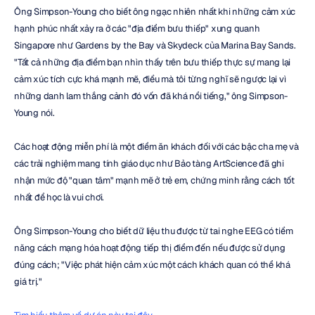
Ông Simpson-Young cho biết ông ngạc nhiên nhất khi những cảm xúc 
hạnh phúc nhất xảy ra ở các "địa điểm bưu thiếp" xung quanh 
Singapore như Gardens by the Bay và Skydeck của Marina Bay Sands. 
"Tất cả những địa điểm bạn nhìn thấy trên bưu thiếp thực sự mang lại 
cảm xúc tích cực khá mạnh mẽ, điều mà tôi từng nghĩ sẽ ngược lại vì 
những danh lam thắng cảnh đó vốn đã khá nổi tiếng," ông Simpson-
Young nói.
Các hoạt động miễn phí là một điểm ăn khách đối với các bậc cha mẹ và 
các trải nghiệm mang tính giáo dục như Bảo tàng ArtScience đã ghi 
nhận mức độ "quan tâm" mạnh mẽ ở trẻ em, chứng minh rằng cách tốt 
nhất để học là vui chơi.
Ông Simpson-Young cho biết dữ liệu thu được từ tai nghe EEG có tiềm 
năng cách mạng hóa hoạt động tiếp thị điểm đến nếu được sử dụng 
đúng cách; "Việc phát hiện cảm xúc một cách khách quan có thể khá 
giá trị."