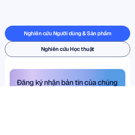
Thần
kinh
bước
ra
ngoài
phòng
thí
nghiệm
Nghiên cứu Người dùng & Sản phẩm
Nghiên cứu Người dùng & Sản phẩm
Nghiên cứu Học thuật
Nghiên cứu Học thuật
Đăng ký nhận bản tin của chúng 
tôi và nhận ngay ưu đãi giảm giá 
10%
Đừng bỏ lỡ—hãy đăng ký ngay hôm 
nay và nhận ưu đãi tiết kiệm độc 
quyền của bạn.