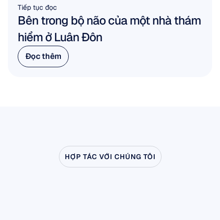
Tiếp tục đọc
Bên trong bộ não của một nhà thám 
hiểm ở Luân Đôn
Đọc thêm
Đọc thêm
HỢP TÁC VỚI CHÚNG TÔI
Hãy
xem
điều
gì
có
thể
xảy
ra
khi
Khoa
học