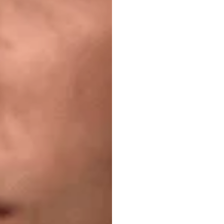
Sự
tò
giải
q
đề
kh