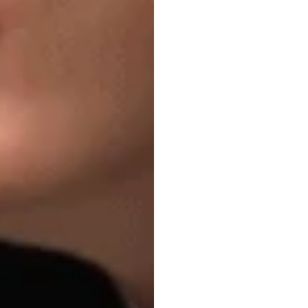
quyết
thế
n
Duc
Tran
Đã
cập
nhật
và