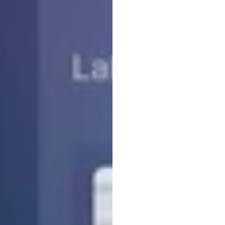
định
T
Nick
Franck
Đã
cập
nhật