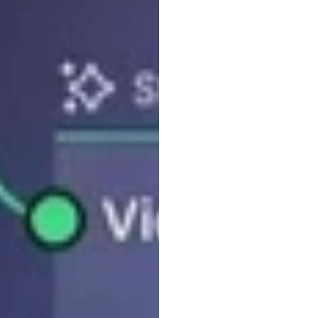
Phân
cho
c