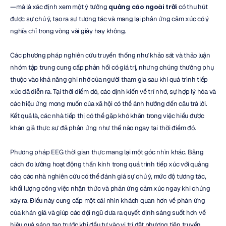
—mà là xác định xem một ý tưởng 
quảng cáo ngoài trời
 có thu hút 
được sự chú ý, tạo ra sự tương tác và mang lại phản ứng cảm xúc có ý 
nghĩa chỉ trong vòng vài giây hay không.
Các phương pháp nghiên cứu truyền thống như khảo sát và thảo luận 
nhóm tập trung cung cấp phản hồi có giá trị, nhưng chúng thường phụ 
thuộc vào khả năng ghi nhớ của người tham gia sau khi quá trình tiếp 
xúc đã diễn ra. Tại thời điểm đó, các định kiến về trí nhớ, sự hợp lý hóa và 
các hiệu ứng mong muốn của xã hội có thể ảnh hưởng đến câu trả lời. 
Kết quả là, các nhà tiếp thị có thể gặp khó khăn trong việc hiểu được 
khán giả thực sự đã phản ứng như thế nào ngay tại thời điểm đó.
Phương pháp EEG thời gian thực mang lại một góc nhìn khác. Bằng 
cách đo lường hoạt động thần kinh trong quá trình tiếp xúc với quảng 
cáo, các nhà nghiên cứu có thể đánh giá sự chú ý, mức độ tương tác, 
khối lượng công việc nhận thức và phản ứng cảm xúc ngay khi chúng 
xảy ra. Điều này cung cấp một cái nhìn khách quan hơn về phản ứng 
của khán giả và giúp các đội ngũ đưa ra quyết định sáng suốt hơn về 
hiệu quả sáng tạo trước khi đầu tư vào vị trí đặt phương tiện truyền 