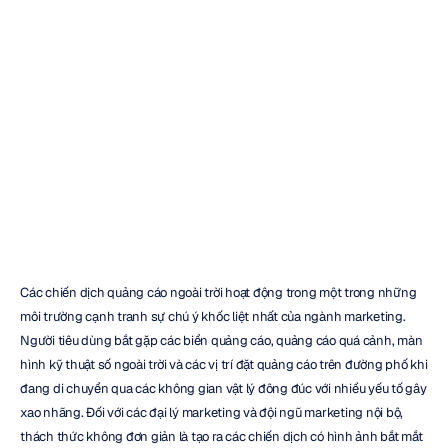
thời
gian
thực
đối
với
quảng
cáo
ngoài
trời
H.B.
Duran
Đã
cập
nhật
vào
10
thg
6,
2026
Các chiến dịch quảng cáo ngoài trời hoạt động trong một trong những 
môi trường cạnh tranh sự chú ý khốc liệt nhất của ngành marketing. 
Người tiêu dùng bắt gặp các biển quảng cáo, quảng cáo quá cảnh, màn 
hình kỹ thuật số ngoài trời và các vị trí đặt quảng cáo trên đường phố khi 
đang di chuyển qua các không gian vật lý đông đúc với nhiều yếu tố gây 
xao nhãng. Đối với các đại lý marketing và đội ngũ marketing nội bộ, 
thách thức không đơn giản là tạo ra các chiến dịch có hình ảnh bắt mắt