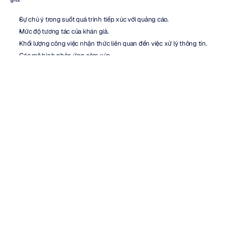
Sự chú ý trong suốt quá trình tiếp xúc với quảng cáo.
Mức độ tương tác của khán giả.
Khối lượng công việc nhận thức liên quan đến việc xử lý thông tin.
Các mô hình phản ứng cảm xúc.
Các khoảnh khắc có khả năng làm mất đi sự tương tác.
Khi kết hợp với phản hồi truyền thống, các phép đo này tạo ra một bức 
tranh phong phú hơn về tính hiệu quả của chiến dịch và giúp giảm bớt 
sự phụ thuộc vào các giả định hoặc cách hiểu mang tính chủ quan.
Áp dụng hiểu biết từ EEG vào tối 
ưu hóa chiến dịch
Các đại lý marketing và đội ngũ marketing nội bộ ngày càng phải chịu 
nhiều áp lực trong việc chứng minh các quyết định sáng tạo trước khi 
các khoản đầu tư truyền thông được thực hiện. Các chiến dịch ngoài 