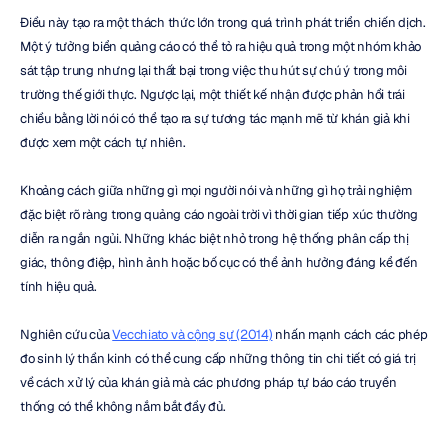
Điều này tạo ra một thách thức lớn trong quá trình phát triển chiến dịch. 
Một ý tưởng biển quảng cáo có thể tỏ ra hiệu quả trong một nhóm khảo 
sát tập trung nhưng lại thất bại trong việc thu hút sự chú ý trong môi 
trường thế giới thực. Ngược lại, một thiết kế nhận được phản hồi trái 
chiều bằng lời nói có thể tạo ra sự tương tác mạnh mẽ từ khán giả khi 
được xem một cách tự nhiên.
Khoảng cách giữa những gì mọi người nói và những gì họ trải nghiệm 
đặc biệt rõ ràng trong quảng cáo ngoài trời vì thời gian tiếp xúc thường 
diễn ra ngắn ngủi. Những khác biệt nhỏ trong hệ thống phân cấp thị 
giác, thông điệp, hình ảnh hoặc bố cục có thể ảnh hưởng đáng kể đến 
tính hiệu quả.
Nghiên cứu của 
Vecchiato và cộng sự (2014)
 nhấn mạnh cách các phép 
đo sinh lý thần kinh có thể cung cấp những thông tin chi tiết có giá trị 
về cách xử lý của khán giả mà các phương pháp tự báo cáo truyền 
thống có thể không nắm bắt đầy đủ.