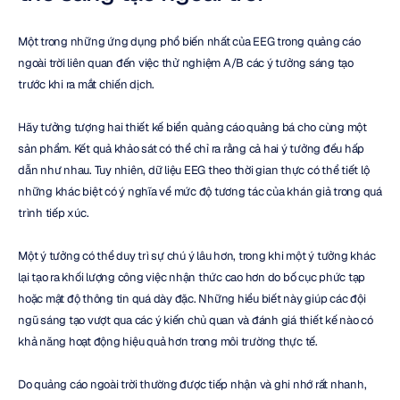
Một trong những ứng dụng phổ biến nhất của EEG trong quảng cáo 
ngoài trời liên quan đến việc thử nghiệm A/B các ý tưởng sáng tạo 
trước khi ra mắt chiến dịch.
Hãy tưởng tượng hai thiết kế biển quảng cáo quảng bá cho cùng một 
sản phẩm. Kết quả khảo sát có thể chỉ ra rằng cả hai ý tưởng đều hấp 
dẫn như nhau. Tuy nhiên, dữ liệu EEG theo thời gian thực có thể tiết lộ 
những khác biệt có ý nghĩa về mức độ tương tác của khán giả trong quá 
trình tiếp xúc.
Một ý tưởng có thể duy trì sự chú ý lâu hơn, trong khi một ý tưởng khác 
lại tạo ra khối lượng công việc nhận thức cao hơn do bố cục phức tạp 
hoặc mật độ thông tin quá dày đặc. Những hiểu biết này giúp các đội 
ngũ sáng tạo vượt qua các ý kiến chủ quan và đánh giá thiết kế nào có 
khả năng hoạt động hiệu quả hơn trong môi trường thực tế.
Do quảng cáo ngoài trời thường được tiếp nhận và ghi nhớ rất nhanh, 