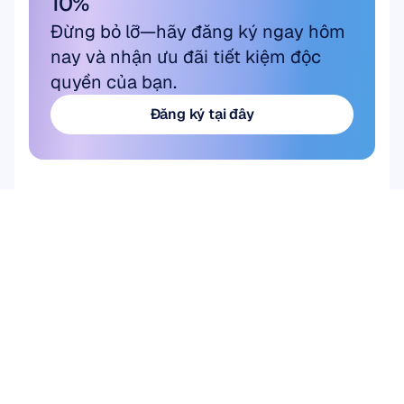
10%
Đừng bỏ lỡ—hãy đăng ký ngay hôm 
nay và nhận ưu đãi tiết kiệm độc 
quyền của bạn.
Đăng ký tại đây
Đăng ký tại đây
Sản phẩm
Giải pháp
Nghiên cứu học thuật
PHẦN CỨNG
Epoc X
Nghiên cứu Người 
Flex 2 Saline
dùng & Sản phẩm
Flex 2 Gel
Giao diện não máy 
Insight
tính (BCI)
MN8
Sức Khỏe Não Bộ
Phụ kiện
Emotiv Play
PHẦN MỀM
Emotiv Studio
EmotivPRO