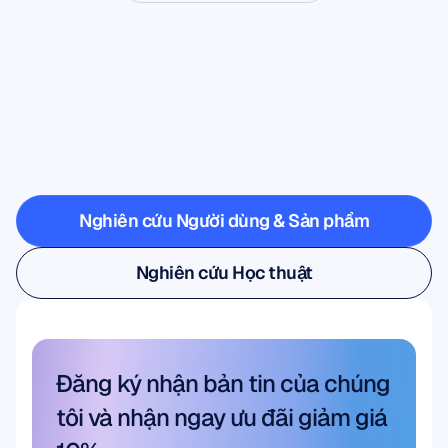
Hãy
xem
điều
gì
có
thể
xảy
ra
khi
Khoa
học
Thần
kinh
bước
ra
ngoài
phòng
thí
nghiệm
Nghiên cứu Người dùng & Sản phẩm
Nghiên cứu Người dùng & Sản phẩm
Nghiên cứu Học thuật
Nghiên cứu Học thuật
Đăng ký nhận bản tin của chúng 
tôi và nhận ngay ưu đãi giảm giá 