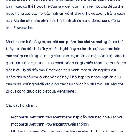
bày. Hoặc có thể họ có thể đưa ra ý kiến của mình về một chủ đề cụ thể 
hoặc trả lời các câu hỏi trắc nghiệm về những gì họ vừa xem. Bằng cách 
này, Mentimeter cho phép các bài trình chiếu năng động, sống động 
hơn Powerpoint.
Mentimeter biết rằng họ có một sản phẩm đặc biệt và mọi người có thể 
thấy nó hấp dẫn hơn. Tuy nhiên, họ không muốn chỉ dựa vào các báo 
cáo chủ quan từ người dùng của mình. Họ muốn có một số dữ liệu khách 
quan, chi tiết để chứng minh chính xác điều gì khiến Mentimeter trở nên 
đặc biệt. Họ đã tiếp cận Emotiv để tiến hành một dự án nghiên cứu 
nhằm tìm ra câu trả lời cho vấn đề này. Phối hợp với nhóm nghiên cứu 
của mình, chúng tôi đã xác định các câu hỏi chính nhằm đi sâu vào cốt 
lõi của công thức đặc biệt của Mentimeter.
Các câu hỏi chính:
Một bài thuyết trình trên Mentimeter hấp dẫn hơn bao nhiêu so với 
một bài thuyết trình Powerpoint truyền thống?
Những tính năng đặc biệt nào của Mentimeter thu hút sự chú ý của 