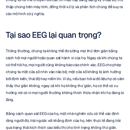
thập chúng trên máy tính, đồng thời xử lý và phân tích chúng để suy ra 
các mô hình có ý nghĩa.
Tại sao EEG lại quan trọng?
Thông thường, chúng ta không thể đo lường mọi thứ đơn giản bằng 
cách hỏi mọi người hoặc quan sát hành vi của họ. Ngay cả khi chúng ta 
có thể hỏi họ, mọi người cũng không báo cáo chính xác. EEG cho phép 
chúng ta một cửa sổ nhìn vào não bộ; một cửa sổ không bị ảnh hưởng 
bởi định kiến, thái độ hay niềm tin. Ví dụ, nếu bạn hỏi ai đó liệu họ có cảm 
thấy thư giãn không, ngay cả khi họ không thư giãn, họ có thể có xu 
hướng nói có vì mọi người thường không thích thừa nhận khi họ đang lo 
lắng.
Bằng cách quan sát EEG của họ, một nhà nghiên cứu có thể xác định 
rằng người đó, trái ngược với khẳng định của họ, trên thực tế đang trải 
qua trạng thái kích thích cao biểu thị cho tình trạng không thư giãn. 