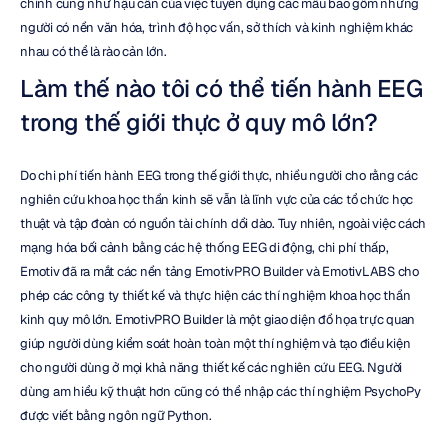
chính cũng như hậu cần của việc tuyển dụng các mẫu bao gồm những 
người có nền văn hóa, trình độ học vấn, sở thích và kinh nghiệm khác 
nhau có thể là rào cản lớn.
Làm thế nào tôi có thể tiến hành EEG 
trong thế giới thực ở quy mô lớn?
Do chi phí tiến hành EEG trong thế giới thực, nhiều người cho rằng các 
nghiên cứu khoa học thần kinh sẽ vẫn là lĩnh vực của các tổ chức học 
thuật và tập đoàn có nguồn tài chính dồi dào. Tuy nhiên, ngoài việc cách 
mạng hóa bối cảnh bằng các hệ thống EEG di động, chi phí thấp, 
Emotiv đã ra mắt các nền tảng EmotivPRO Builder và EmotivLABS cho 
phép các công ty thiết kế và thực hiện các thí nghiệm khoa học thần 
kinh quy mô lớn. EmotivPRO Builder là một giao diện đồ họa trực quan 
giúp người dùng kiểm soát hoàn toàn một thí nghiệm và tạo điều kiện 
cho người dùng ở mọi khả năng thiết kế các nghiên cứu EEG. Người 
dùng am hiểu kỹ thuật hơn cũng có thể nhập các thí nghiệm PsychoPy 
được viết bằng ngôn ngữ Python.