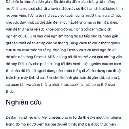
Đầu tiên là hậu cần đơn giản. Để đến địa điểm của chúng tôi, những 
người tham gia sẽ phải di chuyển, điều này có thể hạn chế số lượng tình 
nguyện viên. Tương tự như vậy, việc tuyển dụng người tham gia từ một 
khu vực duy nhất có thể dẫn đến một mẫu không mang tính đại diện. 
Vấn đề thứ hai là về sức khỏe cộng đồng. Trong bối cảnh đại dịch, 
nghiên cứu EEG bị hạn chế nghiêm trọng do sự tiếp xúc cá nhân gần 
gũi cần thiết để thiết lập các hệ thống. Bằng cách tổ chức một nghiên 
cứu từ xa khai thác cơ sở người dùng Emotiv và triển khai nghiên cứu 
đó trên nền tảng EmotivLABS, chúng tôi đã có thể vượt qua những vấn 
đề này. Điều này cho phép chúng tôi tiến hành một nghiên cứu an toàn 
thu thập dữ liệu từ người dùng trên khắp thế giới và tận dụng các thuật 
toán học máy tinh vi của Emotiv để đánh giá mức độ gắn kết, sự chú ý, 
sự quan tâm và căng thẳng nhận thức của khán giả trong thời gian 
thực.
Nghiên cứu
Để đánh giá hiệu ứng Mentimeter, chúng tôi đã thiết kế một thí nghiệm 
trong đó mọi người xem hai bài thuyết trình; một bài được thực hiện 