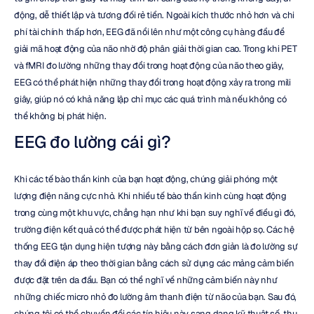
động, dễ thiết lập và tương đối rẻ tiền. Ngoài kích thước nhỏ hơn và chi 
phí tài chính thấp hơn, EEG đã nổi lên như một công cụ hàng đầu để 
giải mã hoạt động của não nhờ độ phân giải thời gian cao. Trong khi PET 
và fMRI đo lường những thay đổi trong hoạt động của não theo giây, 
EEG có thể phát hiện những thay đổi trong hoạt động xảy ra trong mili 
giây, giúp nó có khả năng lập chỉ mục các quá trình mà nếu không có 
thể không bị phát hiện.
EEG đo lường cái gì?
Khi các tế bào thần kinh của bạn hoạt động, chúng giải phóng một 
lượng điện năng cực nhỏ. Khi nhiều tế bào thần kinh cùng hoạt động 
trong cùng một khu vực, chẳng hạn như khi bạn suy nghĩ về điều gì đó, 
trường điện kết quả có thể được phát hiện từ bên ngoài hộp sọ. Các hệ 
thống EEG tận dụng hiện tượng này bằng cách đơn giản là đo lường sự 
thay đổi điện áp theo thời gian bằng cách sử dụng các mảng cảm biến 
được đặt trên da đầu. Bạn có thể nghĩ về những cảm biến này như 
những chiếc micro nhỏ đo lường âm thanh điện từ não của bạn. Sau đó, 
chúng tôi có thể chuyển đổi các tín hiệu này sang dạng kỹ thuật số, thu 