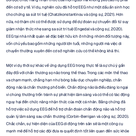
đến cơ sở y tế. Ví dụ, nghiên cứu đã hỗ trợ EEG như một dấu ấn sinh học 
cho chứng sa sút trí tuệ (Chatzikonstantinou và cộng sự, 2021). Hơn 
nữa, nó thậm chí có thể được sử dụng để dự đoán sự chuyển đổi từ suy 
giảm nhận thức nhẹ sang sa sút trí tuệ (Engedal và cộng sự, 2020). 
EEG tại nhà nhất quán sẽ đặc biệt hữu ích ở những nhóm đối tượng này, 
vốn chủ yếu bao gồm những người lớn tuổi, những người mà việc di 
chuyển thường xuyên đến cơ sở nghiên cứu có thể không khả thi.
Một ví dụ thời sự khác về ứng dụng EEG trong thực tế là sự chú ý gần 
đây đối với chấn thương sọ não trong thể thao. Trong các môn thể thao 
va chạm mạnh, chẳng hạn như bóng bầu dục chuyên nghiệp, chấn 
động não là chấn thương phổ biến. Chấn động não là điều đáng lo ngại 
vì chúng thường trốn tránh sự phát hiện lâm sàng và có thể có tác động 
nguy hại đến chức năng nhận thức của một cá nhân. Bằng chứng đã 
hỗ trợ việc sử dụng EEG để hỗ trợ chẩn đoán chấn động não và hỗ trợ 
quản lý lâm sàng sau chấn thương (Corbin-Berrigan và cộng sự, 2020). 
Chắc chắn, sự hiện diện của EEG di động trên sân sẽ là một công cụ 
mạnh mẽ để hỗ trợ các đội đưa ra quyết định tốt liên quan đến sức khỏe 