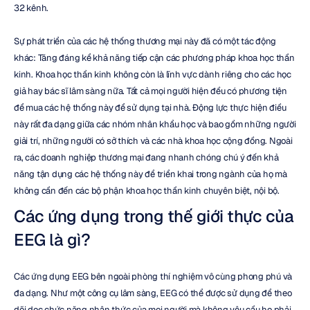
32 kênh.
Sự phát triển của các hệ thống thương mại này đã có một tác động 
khác: Tăng đáng kể khả năng tiếp cận các phương pháp khoa học thần 
kinh. Khoa học thần kinh không còn là lĩnh vực dành riêng cho các học 
giả hay bác sĩ lâm sàng nữa. Tất cả mọi người hiện đều có phương tiện 
để mua các hệ thống này để sử dụng tại nhà. Động lực thực hiện điều 
này rất đa dạng giữa các nhóm nhân khẩu học và bao gồm những người 
giải trí, những người có sở thích và các nhà khoa học cộng đồng. Ngoài 
ra, các doanh nghiệp thương mại đang nhanh chóng chú ý đến khả 
năng tận dụng các hệ thống này để triển khai trong ngành của họ mà 
không cần đến các bộ phận khoa học thần kinh chuyên biệt, nội bộ.
Các ứng dụng trong thế giới thực của 
EEG là gì?
Các ứng dụng EEG bên ngoài phòng thí nghiệm vô cùng phong phú và 
đa dạng. Như một công cụ lâm sàng, EEG có thể được sử dụng để theo 
dõi dọc chức năng nhận thức của mọi người mà không yêu cầu họ phải 