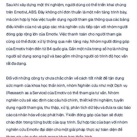
Sau khi xây dựng một thí nghiệm, người dùng có thể triển khai chúng 
trên EmotivLABS. Đây không chỉ đơn thuần là một nền tảng trình bày, 
mà còn hợp lý hóa việc tuyển dụng người tham gia thông qua các bảng 
điều khiển của nó và giúp các nhà nghiên cứu tiếp cận với nhóm người 
đóng góp rộng lớn của Emotiv. Việc thanh toán cho người tham gia 
cũng có thể được xử lý thông qua nền tảng này. Nhóm người đóng góp 
của Emotiv hiện đến từ 84 quốc gia. Gần một nửa trong số họ là những 
người sử dụng song ngữ và bao gồm những người có trình độ học vấn 
rất đa dạng.
Đối với những công ty chưa chắc chắn về cách tốt nhất để tận dụng 
sức mạnh của khoa học thần kinh, nhóm Nghiên cứu như một Dịch vụ 
(Research as a Service) của Emotiv có thể tham gia tư vấn. Nhóm 
nghiên cứu sẽ xác định các câu hỏi chính, thiết kế thí nghiệm, tuyển 
dụng người tham gia, thu thập, xử lý, phân tích dữ liệu và đưa ra các báo 
cáo cá nhân hóa về các phát hiện. Ý kiến đóng góp của bạn sẽ được 
chào đón trong từng bước của quy trình. Sự hợp tác của bạn với nhóm 
nghiên cứu Emotiv đại diện cho một giải pháp thực sự toàn diện để 
tham gia vào cuộc cách mạng khoa học thần kinh.