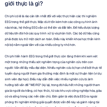
giới thực là gì?
Chi phí có lẽ là rào cản lớn nhất đối với việc thực hiện các thí nghiệm 
EEG trong thế giới thực. Mặc dù ít tốn kém hơn các công cụ hình ảnh 
não khác, hệ thống EEG vẫn có thể lớn và đắt tiền. Để hiểu được lượng 
dữ liệu lớn đòi hỏi các quy trình xử lý và phân tích. Các bộ dữ liệu cũng 
phải được lưu trữ một cách an toàn. Điều này khiến khoa học thần kinh 
nội bộ nằm ngoài tầm với của nhiều công ty nhỏ hơn.
Chi phí tiến hành EEG trong thế giới thực còn tăng thêm khi xem xét 
một trong những thiếu sót nghiêm trọng của nghiên cứu trên con 
người: Vấn đề lấy mẫu đại diện. Nhiều nghiên cứu bị hạn chế bởi thực tế 
tuyển dụng người tham gia thường mặc định là một sự thuận tiện (ví dụ: 
sinh viên đại học). Điều này dẫn đến việc nhiều nghiên cứu bị ảnh 
hưởng bởi vấn đề "WEIRD" (kỳ lạ), trong đó hầu hết những người tham 
gia là người da trắng, có học thức, từ các khu vực công nghiệp hóa, giàu 
có và sống trong các nền dân chủ. Đơn giản là việc đưa EEG ra ngoài 
phòng thí nghiệm không giải quyết được vấn đề này và gánh nặng tài 