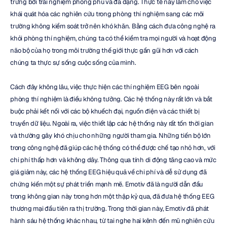
trưng bởi trải nghiệm phong phú và đa dạng. Thực tế này làm cho việc 
khái quát hóa các nghiên cứu trong phòng thí nghiệm sang các môi 
trường không kiểm soát trở nên khó khăn. Bằng cách đưa công nghệ ra 
khỏi phòng thí nghiệm, chúng ta có thể kiểm tra mọi người và hoạt động 
não bộ của họ trong môi trường thế giới thực gần gũi hơn với cách 
chúng ta thực sự sống cuộc sống của mình.
Cách đây không lâu, việc thực hiện các thí nghiệm EEG bên ngoài 
phòng thí nghiệm là điều không tưởng. Các hệ thống này rất lớn và bắt 
buộc phải kết nối với các bộ khuếch đại, nguồn điện và các thiết bị 
truyền dữ liệu. Ngoài ra, việc thiết lập các hệ thống này rất tốn thời gian 
và thường gây khó chịu cho những người tham gia. Những tiến bộ lớn 
trong công nghệ đã giúp các hệ thống có thể được chế tạo nhỏ hơn, với 
chi phí thấp hơn và không dây. Thông qua tính di động tăng cao và mức 
giá giảm này, các hệ thống EEG hiệu quả về chi phí và dễ sử dụng đã 
chứng kiến một sự phát triển mạnh mẽ. Emotiv đã là người dẫn đầu 
trong không gian này trong hơn một thập kỷ qua, đã đưa hệ thống EEG 
thương mại đầu tiên ra thị trường. Trong thời gian này, Emotiv đã phát 
hành sáu hệ thống khác nhau, từ tai nghe hai kênh đến mũ nghiên cứu 