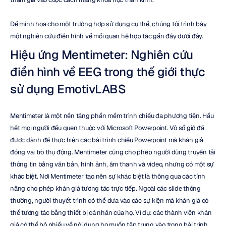
Để minh họa cho một trường hợp sử dụng cụ thể, chúng tôi trình bày 
một nghiên cứu điển hình về mối quan hệ hợp tác gần đây dưới đây.
Hiệu ứng Mentimeter: Nghiên cứu 
điển hình về EEG trong thế giới thực 
sử dụng EmotivLABS
Mentimeter là một nền tảng phần mềm trình chiếu đa phương tiện. Hầu 
hết mọi người đều quen thuộc với Microsoft Powerpoint. Vô số giờ đã 
được dành để thực hiện các bài trình chiếu Powerpoint mà khán giả 
đóng vai trò thụ động. Mentimeter cũng cho phép người dùng truyền tải 
thông tin bằng văn bản, hình ảnh, âm thanh và video, nhưng có một sự 
khác biệt. Nơi Mentimeter tạo nên sự khác biệt là thông qua các tính 
năng cho phép khán giả tương tác trực tiếp. Ngoài các slide thông 
thường, người thuyết trình có thể đưa vào các sự kiện mà khán giả có 
thể tương tác bằng thiết bị cá nhân của họ. Ví dụ: các thành viên khán 
giả có thể bỏ phiếu về nội dung họ muốn tập trung vào trong bài trình 