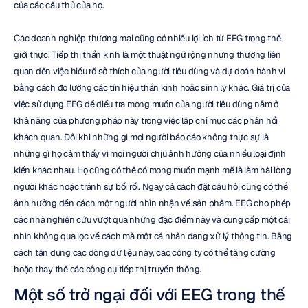
của các cầu thủ của họ.
Các doanh nghiệp thương mại cũng có nhiều lợi ích từ EEG trong thế 
giới thực. Tiếp thị thần kinh là một thuật ngữ rộng nhưng thường liên 
quan đến việc hiểu rõ sở thích của người tiêu dùng và dự đoán hành vi 
bằng cách đo lường các tín hiệu thần kinh hoặc sinh lý khác. Giá trị của 
việc sử dụng EEG để điều tra mong muốn của người tiêu dùng nằm ở 
khả năng của phương pháp này trong việc lập chỉ mục các phản hồi 
khách quan. Đôi khi những gì mọi người báo cáo không thực sự là 
những gì họ cảm thấy vì mọi người chịu ảnh hưởng của nhiều loại định 
kiến khác nhau. Họ cũng có thể có mong muốn mạnh mẽ là làm hài lòng 
người khác hoặc tránh sự bối rối. Ngay cả cách đặt câu hỏi cũng có thể 
ảnh hưởng đến cách một người nhìn nhận về sản phẩm. EEG cho phép 
các nhà nghiên cứu vượt qua những đặc điểm này và cung cấp một cái 
nhìn không qua lọc về cách mà một cá nhân đang xử lý thông tin. Bằng 
cách tận dụng các dòng dữ liệu này, các công ty có thể tăng cường 
hoặc thay thế các công cụ tiếp thị truyền thống.
Một số trở ngại đối với EEG trong thế 