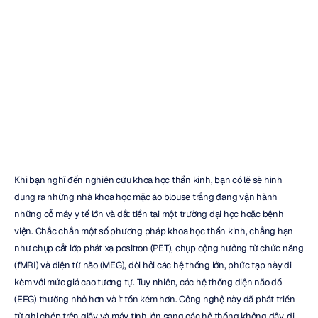
dụng
EmotivLABS.
Bác
sĩ
Nikolas
Williams
Đã
cập
nhật
vào
8
thg
12,
2021
Khi bạn nghĩ đến nghiên cứu khoa học thần kinh, bạn có lẽ sẽ hình 
dung ra những nhà khoa học mặc áo blouse trắng đang vận hành 
những cỗ máy y tế lớn và đắt tiền tại một trường đại học hoặc bệnh 
viện. Chắc chắn một số phương pháp khoa học thần kinh, chẳng hạn 
như chụp cắt lớp phát xạ positron (PET), chụp cộng hưởng từ chức năng 
(fMRI) và điện từ não (MEG), đòi hỏi các hệ thống lớn, phức tạp này đi 
kèm với mức giá cao tương tự. Tuy nhiên, các hệ thống điện não đồ 
(EEG) thường nhỏ hơn và ít tốn kém hơn. Công nghệ này đã phát triển 
từ ghi chép trên giấy và máy tính lớn sang các hệ thống không dây, di 