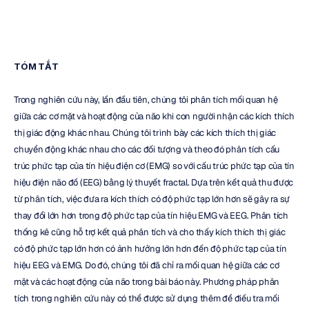
TÓM TẮT
Trong nghiên cứu này, lần đầu tiên, chúng tôi phân tích mối quan hệ 
giữa các cơ mặt và hoạt động của não khi con người nhận các kích thích 
thị giác động khác nhau. Chúng tôi trình bày các kích thích thị giác 
chuyển động khác nhau cho các đối tượng và theo đó phân tích cấu 
trúc phức tạp của tín hiệu điện cơ (EMG) so với cấu trúc phức tạp của tín 
hiệu điện não đồ (EEG) bằng lý thuyết fractal. Dựa trên kết quả thu được 
từ phân tích, việc đưa ra kích thích có độ phức tạp lớn hơn sẽ gây ra sự 
thay đổi lớn hơn trong độ phức tạp của tín hiệu EMG và EEG. Phân tích 
thống kê cũng hỗ trợ kết quả phân tích và cho thấy kích thích thị giác 
có độ phức tạp lớn hơn có ảnh hưởng lớn hơn đến độ phức tạp của tín 
hiệu EEG và EMG. Do đó, chúng tôi đã chỉ ra mối quan hệ giữa các cơ 
mặt và các hoạt động của não trong bài báo này. Phương pháp phân 
tích trong nghiên cứu này có thể được sử dụng thêm để điều tra mối 