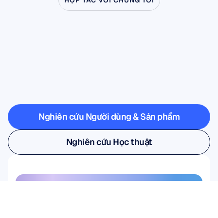
HỢP TÁC VỚI CHÚNG TÔI
Hãy
xem
điều
gì
có
thể
xảy
ra
khi
Khoa
học
Thần
kinh
bước
ra
ngoài
phòng
thí
nghiệm
Nghiên cứu Người dùng & Sản phẩm
Nghiên cứu Người dùng & Sản phẩm
Nghiên cứu Học thuật
Nghiên cứu Học thuật
Đăng ký nhận bản tin của chúng 
tôi và nhận ngay ưu đãi giảm giá 