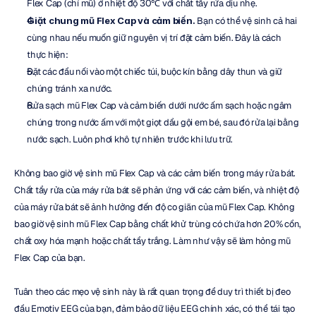
Flex Cap (chỉ mũ) ở nhiệt độ 30℃ với chất tẩy rửa dịu nhẹ.
Giặt chung mũ Flex Cap và cảm biến.
 Bạn có thể vệ sinh cả hai 
cùng nhau nếu muốn giữ nguyên vị trí đặt cảm biến. Đây là cách 
thực hiện:
Đặt các đầu nối vào một chiếc túi, buộc kín bằng dây thun và giữ 
chúng tránh xa nước.
Rửa sạch mũ Flex Cap và cảm biến dưới nước ấm sạch hoặc ngâm 
chúng trong nước ấm với một giọt dầu gội em bé, sau đó rửa lại bằng 
nước sạch. Luôn phơi khô tự nhiên trước khi lưu trữ.
Không bao giờ vệ sinh mũ Flex Cap và các cảm biến trong máy rửa bát. 
Chất tẩy rửa của máy rửa bát sẽ phản ứng với các cảm biến, và nhiệt độ 
của máy rửa bát sẽ ảnh hưởng đến độ co giãn của mũ Flex Cap. Không 
bao giờ vệ sinh mũ Flex Cap bằng chất khử trùng có chứa hơn 20% cồn, 
chất oxy hóa mạnh hoặc chất tẩy trắng. Làm như vậy sẽ làm hỏng mũ 
Flex Cap của bạn.
Tuân theo các mẹo vệ sinh này là rất quan trọng để duy trì thiết bị đeo 
đầu Emotiv EEG của bạn, đảm bảo dữ liệu EEG chính xác, có thể tái tạo 