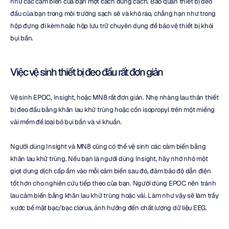
như các cảm biến của bạn một cách đúng cách. Bảo quản thiết bị đeo 
đầu của bạn trong môi trường sạch sẽ và khô ráo, chẳng hạn như trong 
hộp đựng đi kèm hoặc hộp lưu trữ chuyên dụng để bảo vệ thiết bị khỏi 
bụi bẩn.
Việc vệ sinh thiết bị đeo đầu rất đơn giản
Vệ sinh EPOC, Insight, hoặc MN8 rất đơn giản. Nhẹ nhàng lau thân thiết 
bị đeo đầu bằng khăn lau khử trùng hoặc cồn isopropyl trên một miếng 
vải mềm để loại bỏ bụi bẩn và vi khuẩn.
Người dùng Insight và MN8 cũng có thể vệ sinh các cảm biến bằng 
khăn lau khử trùng. Nếu bạn là người dùng Insight, hãy nhớ nhỏ một 
giọt dung dịch cấp ẩm vào mỗi cảm biến sau đó, đảm bảo độ dẫn điện 
tốt hơn cho nghiên cứu tiếp theo của bạn. Người dùng EPOC nên tránh 
lau cảm biến bằng khăn lau khử trùng hoặc vải. Làm như vậy sẽ làm trầy 
xước bề mặt bạc/bạc clorua, ảnh hưởng đến chất lượng dữ liệu EEG.