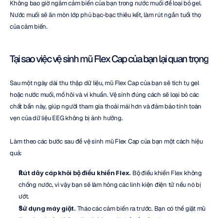
Không bao giờ ngâm cảm biến của bạn trong nước muối để loại bỏ gel. 
Nước muối sẽ ăn mòn lớp phủ bạc-bạc thiêu kết, làm rút ngắn tuổi thọ 
của cảm biến.
Tại sao việc vệ sinh mũ Flex Cap của bạn lại quan trọng
Sau một ngày dài thu thập dữ liệu, mũ Flex Cap của bạn sẽ tích tụ gel 
hoặc nước muối, mồ hôi và vi khuẩn. Vệ sinh đúng cách sẽ loại bỏ các 
chất bẩn này, giúp người tham gia thoải mái hơn và đảm bảo tính toàn 
vẹn của dữ liệu EEG không bị ảnh hưởng.
Làm theo các bước sau để vệ sinh mũ Flex Cap của bạn một cách hiệu 
quả:
Rút dây cáp khỏi bộ điều khiển Flex.
 Bộ điều khiển Flex không 
chống nước, vì vậy bạn sẽ làm hỏng các linh kiện điện tử nếu nó bị 
ướt.
Sử dụng máy giặt.
 Tháo các cảm biến ra trước. Bạn có thể giặt mũ 