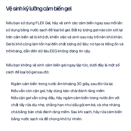
Vệ sinh kỹ lưỡng cảm biến gel
Nếu bạn sử dụng FLEX Gel, hãy vệ sinh các cảm biến ngay sau mỗi lần 
sử dụng bằng nước sạch để loại bỏ gel. Bất kỳ lượng gel nào còn sót lại 
trên cảm biến sẽ bị khô đi, khiến việc vệ sinh sau này trở nên khó khăn. 
Gel bị khô cũng làm tổn hại đến chất lượng dữ liệu: nó tạo ra tiếng ồn và 
trở kháng, dẫn đến dữ liệu EEG không đáng tin cậy.
Nếu bạn không vệ sinh cảm biến gel ngay lập tức, dưới đây là một số 
cách để loại bỏ gel sau đó:
Ngâm cảm biến trong nước ấm khoảng 30 giây, sau đó rửa lại.
Nếu vẫn còn cặn gel, hãy dùng bàn chải đánh răng mềm
Nếu cặn gel vẫn cứng đầu, hãy ngâm cảm biến trong nước ấm với 
chất tẩy rửa dịu nhẹ, chẳng hạn như dầu gội em bé, và nhẹ nhàng 
chà bằng bàn chải đánh răng mềm. Sau khi sạch, hãy rửa cảm biến 
bằng nước sạch và để chúng khô tự nhiên.