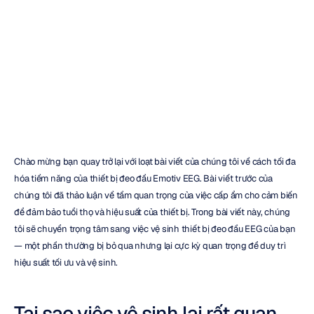
EEG
Emotiv
của
bạn
Daniel
Almeida
Đã
cập
nhật
vào
24
thg
1,
2024
Chào mừng bạn quay trở lại với loạt bài viết của chúng tôi về cách tối đa 
hóa tiềm năng của thiết bị đeo đầu Emotiv EEG. Bài viết trước của 
chúng tôi đã thảo luận về tầm quan trọng của việc cấp ẩm cho cảm biến 
để đảm bảo tuổi thọ và hiệu suất của thiết bị. Trong bài viết này, chúng 
tôi sẽ chuyển trọng tâm sang việc vệ sinh thiết bị đeo đầu EEG của bạn 
— một phần thường bị bỏ qua nhưng lại cực kỳ quan trọng để duy trì 
hiệu suất tối ưu và vệ sinh.
Tại sao việc vệ sinh lại rất quan 