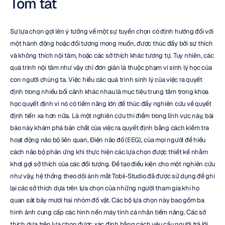
Tóm tắt
Sự lựa chọn gợi lên ý tưởng về một sự tuyển chọn có định hướng đối với 
một hành động hoặc đối tượng mong muốn, được thúc đẩy bởi sự thích 
và không thích nội tâm, hoặc các sở thích khác tương tự. Tuy nhiên, các 
quá trình nội tâm như vậy chỉ đơn giản là thuộc phạm vi sinh lý học của 
con người chúng ta. Việc hiểu các quá trình sinh lý của việc ra quyết 
định trong nhiều bối cảnh khác nhau là mục tiêu trung tâm trong khoa 
học quyết định vì nó có tiềm năng lớn để thúc đẩy nghiên cứu về quyết 
định tiến xa hơn nữa. Là một nghiên cứu thí điểm trong lĩnh vực này, bài 
báo này khám phá bản chất của việc ra quyết định bằng cách kiểm tra 
hoạt động não bộ liên quan, Điện não đồ (EEG), của mọi người để hiểu 
cách não bộ phản ứng khi thực hiện các lựa chọn được thiết kế nhằm 
khơi gợi sở thích của các đối tượng. Để tạo điều kiện cho một nghiên cứu 
như vậy, hệ thống theo dõi ánh mắt Tobii-Studio đã được sử dụng để ghi 
lại các sở thích dựa trên lựa chọn của những người tham gia khi họ 
quan sát bảy mươi hai nhóm đồ vật. Các bộ lựa chọn này bao gồm ba 
hình ảnh cung cấp các hình nền máy tính cá nhân tiềm năng. Các sở 
thích dựa trên lựa chọn được xác định bằng cách yêu cầu người trả lời 