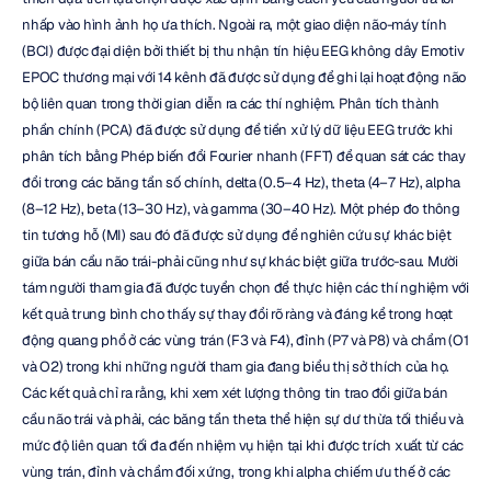
nhấp vào hình ảnh họ ưa thích. Ngoài ra, một giao diện não-máy tính 
(BCI) được đại diện bởi thiết bị thu nhận tín hiệu EEG không dây Emotiv 
EPOC thương mại với 14 kênh đã được sử dụng để ghi lại hoạt động não 
bộ liên quan trong thời gian diễn ra các thí nghiệm. Phân tích thành 
phần chính (PCA) đã được sử dụng để tiền xử lý dữ liệu EEG trước khi 
phân tích bằng Phép biến đổi Fourier nhanh (FFT) để quan sát các thay 
đổi trong các băng tần số chính, delta (0.5–4 Hz), theta (4–7 Hz), alpha 
(8–12 Hz), beta (13–30 Hz), và gamma (30–40 Hz). Một phép đo thông 
tin tương hỗ (MI) sau đó đã được sử dụng để nghiên cứu sự khác biệt 
giữa bán cầu não trái-phải cũng như sự khác biệt giữa trước-sau. Mười 
tám người tham gia đã được tuyển chọn để thực hiện các thí nghiệm với 
kết quả trung bình cho thấy sự thay đổi rõ ràng và đáng kể trong hoạt 
động quang phổ ở các vùng trán (F3 và F4), đỉnh (P7 và P8) và chẩm (O1 
và O2) trong khi những người tham gia đang biểu thị sở thích của họ. 
Các kết quả chỉ ra rằng, khi xem xét lượng thông tin trao đổi giữa bán 
cầu não trái và phải, các băng tần theta thể hiện sự dư thừa tối thiểu và 
mức độ liên quan tối đa đến nhiệm vụ hiện tại khi được trích xuất từ các 
vùng trán, đỉnh và chẩm đối xứng, trong khi alpha chiếm ưu thế ở các 