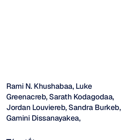
điện
não
đồ
(EEG)
của
các
sở
thích
Nuri
Djavit
Đã
cập
nhật
vào
16
thg
11,
2012
Rami N. Khushabaa, Luke 
Greenacreb, Sarath Kodagodaa, 
Jordan Louviereb, Sandra Burkeb, 
Gamini Dissanayakea,