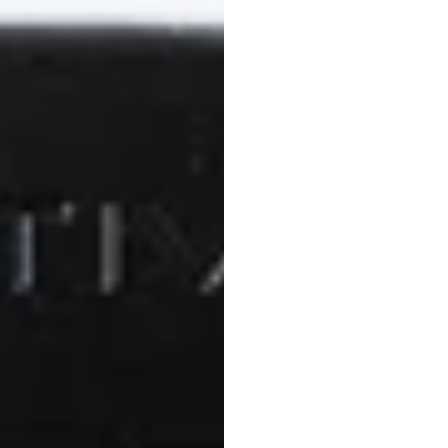
nghe
đầu
c
Christine
Bostock
Đã
c