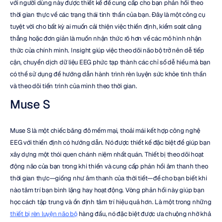
với người dùng này được thiết kế để cung cấp cho bạn phản hồi theo 
thời gian thực về các trạng thái tinh thần của bạn. Đây là một công cụ 
tuyệt vời cho bất kỳ ai muốn cải thiện việc thiền định, kiểm soát căng 
thẳng hoặc đơn giản là muốn nhận thức rõ hơn về các mô hình nhận 
thức của chính mình. Insight giúp việc theo dõi não bộ trở nên dễ tiếp 
cận, chuyển dịch dữ liệu EEG phức tạp thành các chỉ số dễ hiểu mà bạn 
có thể sử dụng để hướng dẫn hành trình rèn luyện sức khỏe tinh thần 
và theo dõi tiến trình của mình theo thời gian.
Muse S
Muse S là một chiếc băng đô mềm mại, thoải mái kết hợp công nghệ 
EEG với thiền định có hướng dẫn. Nó được thiết kế đặc biệt để giúp bạn 
xây dựng một thói quen chánh niệm nhất quán. Thiết bị theo dõi hoạt 
động não của bạn trong khi thiền và cung cấp phản hồi âm thanh theo 
thời gian thực—giống như âm thanh của thời tiết—để cho bạn biết khi 
nào tâm trí bạn bình lặng hay hoạt động. Vòng phản hồi này giúp bạn 
học cách tập trung và ổn định tâm trí hiệu quả hơn. Là một trong những 
thiết bị rèn luyện não bộ
 hàng đầu, nó đặc biệt được ưa chuộng nhờ khả 