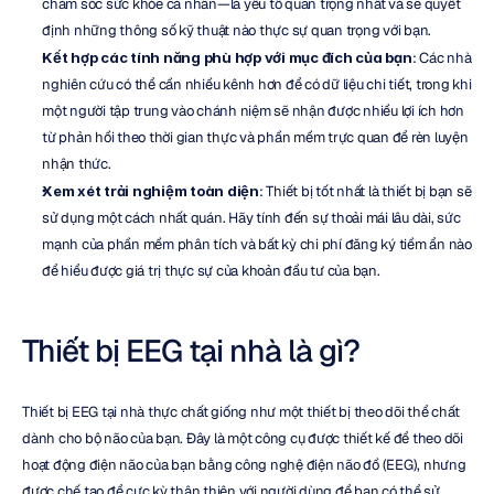
chăm sóc sức khỏe cá nhân—là yếu tố quan trọng nhất và sẽ quyết 
định những thông số kỹ thuật nào thực sự quan trọng với bạn.
Kết hợp các tính năng phù hợp với mục đích của bạn
: Các nhà 
nghiên cứu có thể cần nhiều kênh hơn để có dữ liệu chi tiết, trong khi 
một người tập trung vào chánh niệm sẽ nhận được nhiều lợi ích hơn 
từ phản hồi theo thời gian thực và phần mềm trực quan để rèn luyện 
nhận thức.
Xem xét trải nghiệm toàn diện
: Thiết bị tốt nhất là thiết bị bạn sẽ 
sử dụng một cách nhất quán. Hãy tính đến sự thoải mái lâu dài, sức 
mạnh của phần mềm phân tích và bất kỳ chi phí đăng ký tiềm ẩn nào 
để hiểu được giá trị thực sự của khoản đầu tư của bạn.
Thiết bị EEG tại nhà là gì?
Thiết bị EEG tại nhà thực chất giống như một thiết bị theo dõi thể chất 
dành cho bộ não của bạn. Đây là một công cụ được thiết kế để theo dõi 
hoạt động điện não của bạn bằng công nghệ điện não đồ (EEG), nhưng 
được chế tạo để cực kỳ thân thiện với người dùng để bạn có thể sử 