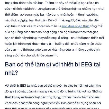
trạng thái tinh thần của bạn. Thông tin này có thể giúp bạn xác định 
các mô hình mà bình thường bạn có thể không nhận ra, chẳng hạn như 
thời điểm nào trong ngày bạn tập trung nhất hoặc những hoạt động 
nào thực sự giúp bạn thư giãn. Đối với nhiều người, điều này dẫn đến 
việc hiểu rõ hơn về sức khỏe tinh thần và 
sức khỏe nhận thức
 tổng thể 
của họ. Bằng cách theo dõi hoạt động não bộ của bạn theo thời gian, 
bạn có thể thấy những thay đổi trong lối sống—như thói quen thiền mới 
hoặc lịch trình ngủ khác—đang ảnh hưởng đến chức năng nhận thức 
của bạn như thế nào, giúp bạn có khả năng đưa ra những quyết định 
sáng suốt hơn cho sức khỏe của mình.
Bạn có thể làm gì với thiết bị EEG tại 
nhà?
Với thiết bị EEG tại nhà, bạn có thể chuyển từ việc tự hỏi một cách thụ 
động về bộ não của mình sang việc chủ động tương tác với nó. Những 
thiết bị này mở ra một loạt các ứng dụng, từ thực hành chăm sóc sức 
khỏe đến phát triển công nghệ tiên tiến. Bạn có thể sử dụng phản hồi 
theo thời gian thực để hướng dẫn việc thiền định của mình, giúp bạn 