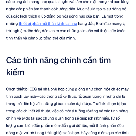
các xung ánh sáng nhẹ qua tai nghe và tấm che mặt trong khi bạn lắng 
nghe các phiên âm thanh có hướng dẫn. Mục tiêu là tạo ra sự đồng bộ 
của các kích thích giúp đồng bộ hóa sóng não của bạn. Là một trong 
những 
thiết bị phản hồi thần kinh tại nhà
 hàng đầu, BrainTap mang lại 
trải nghiệm độc đáo, đắm chìm cho những ai muốn cải thiện sức khỏe 
tinh thần và cảm xúc tổng thể của mình.
Các tính năng chính cần tìm 
kiếm
Chọn thiết bị EEG tại nhà phù hợp cũng giống như chọn một chiếc máy 
tính xách tay mới—các thông số kỹ thuật rất quan trọng, nhưng chỉ là 
trong mối liên hệ với những gì bạn muốn đạt được. Trước khi bạn bị lạc 
trong các chi tiết kỹ thuật, việc có một ý tưởng rõ ràng về các tính năng 
chính và lý do tại sao chúng quan trọng sẽ giúp ích rất nhiều. Từ số 
lượng cảm biến đến phần mềm diễn giải dữ liệu, mỗi thành phần đều 
đóng một vai trò trong trải nghiệm của bạn. Hãy cùng điểm qua các tính 