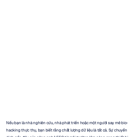
Thiết
bị
EEG
tại
nhà
tốt
nhất
năm
2026:
So
sánh
chi
tiết
Dương
Trần
Đã
cập
nhật
vào
9
thg
10,
2025
Nếu bạn là nhà nghiên cứu, nhà phát triển hoặc một người say mê bio-
hacking thực thụ, bạn biết rằng chất lượng dữ liệu là tất cả. Sự chuyển 