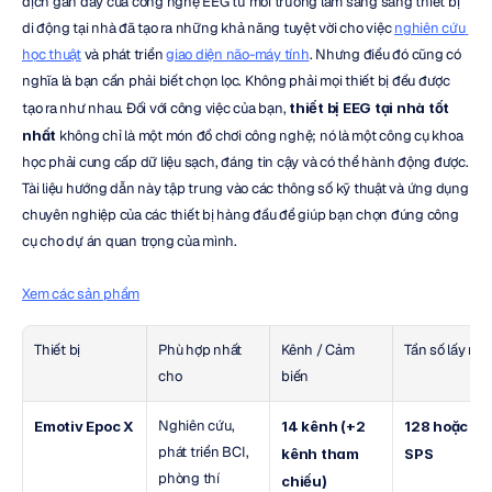
dịch gần đây của công nghệ EEG từ môi trường lâm sàng sang thiết bị 
di động tại nhà đã tạo ra những khả năng tuyệt vời cho việc 
nghiên cứu 
học thuật
 và phát triển 
giao diện não-máy tính
. Nhưng điều đó cũng có 
nghĩa là bạn cần phải biết chọn lọc. Không phải mọi thiết bị đều được 
tạo ra như nhau. Đối với công việc của bạn, 
thiết bị EEG tại nhà tốt 
nhất
 không chỉ là một món đồ chơi công nghệ; nó là một công cụ khoa 
học phải cung cấp dữ liệu sạch, đáng tin cậy và có thể hành động được. 
Tài liệu hướng dẫn này tập trung vào các thông số kỹ thuật và ứng dụng 
chuyên nghiệp của các thiết bị hàng đầu để giúp bạn chọn đúng công 
cụ cho dự án quan trọng của mình.
Xem các sản phẩm
Thiết bị
Phù hợp nhất 
Kênh / Cảm 
Tần số lấy mẫ
cho
biến
Nghiên cứu, 
Emotiv Epoc X
14 kênh (+2 
128 hoặc 25
phát triển BCI, 
kênh tham 
SPS
phòng thí 
chiếu)