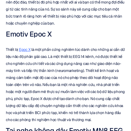
nên độc đáo, thiết bị đó phù hợp nhất với ai và bạn có thể mong đợi điều 
gì từ các tính năng của nó. Sự so sánh này sẽ cung cấp cho bạn một 
bức tranh rõ ràng hơn về thiết bị nào phù hợp với các mục tiêu cá nhân 
hoặc chuyên nghiệp của bạn.
Emotiv Epoc X
Thiết bị 
Epoc X
 là một phần cứng nghiêm túc dành cho những ai cần dữ 
liệu não độ phân giải cao. Là một thiết bị EEG 14 kênh, nó được thiết kế 
cho nghiên cứu chi tiết và các ứng dụng nâng cao như giao diện não-
máy tính và tiếp thị thần kinh (neuromarketing). Thiết kế linh hoạt và 
mảng cảm biến mật độ cao của nó cho phép theo dõi hoạt động não 
toàn diện trên vỏ não. Nếu bạn là một nhà nghiên cứu, nhà phát triển 
hoặc một người đam mê thực sự muốn làm việc với các bộ dữ liệu phong 
phú, phức tạp, Epoc X được chế tạo dành cho bạn. Nó cung cấp chất 
lượng dữ liệu cấp độ chuyên nghiệp cần thiết cho các nghiên cứu khoa 
học và phát triển BCI phức tạp, khiến nó trở thành lựa chọn hàng đầu 
cho các phòng thí nghiệm học thuật và thương mại.
Tai nghe không dây Emotiv MN8 EEG