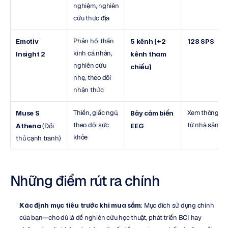
nghiệm, nghiên 
cứu thực địa
Phản hồi thần 
Emotiv 
5 kênh (+2 
128 SPS
kinh cá nhân, 
Insight 2
kênh tham 
nghiên cứu 
chiếu)
nhẹ, theo dõi 
nhận thức
Thiền, giấc ngủ, 
Xem thông tin 
Muse S 
Bảy cảm biến 
theo dõi sức 
từ nhà sản xu
Athena
 (Đối 
EEG
khỏe
thủ cạnh tranh)
Những điểm rút ra chính
Xác định mục tiêu trước khi mua sắm
: Mục đích sử dụng chính 
của bạn—cho dù là để nghiên cứu học thuật, phát triển BCI hay 