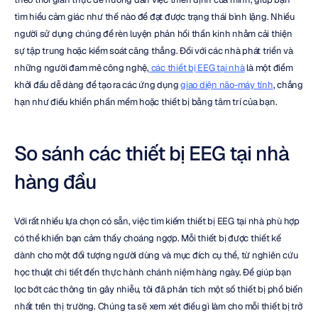
tìm hiểu cảm giác như thế nào để đạt được trạng thái bình lặng. Nhiều 
người sử dụng chúng để rèn luyện phản hồi thần kinh nhằm cải thiện 
sự tập trung hoặc kiểm soát căng thẳng. Đối với các nhà phát triển và 
những người đam mê công nghệ,
 các thiết bị EEG tại nhà
 là một điểm 
khởi đầu dễ dàng để tạo ra các ứng dụng 
giao diện não-máy tính
, chẳng 
hạn như điều khiển phần mềm hoặc thiết bị bằng tâm trí của bạn.
So sánh các thiết bị EEG tại nhà 
hàng đầu
Với rất nhiều lựa chọn có sẵn, việc tìm kiếm thiết bị EEG tại nhà phù hợp 
có thể khiến bạn cảm thấy choáng ngợp. Mỗi thiết bị được thiết kế 
dành cho một đối tượng người dùng và mục đích cụ thể, từ nghiên cứu 
học thuật chi tiết đến thực hành chánh niệm hàng ngày. Để giúp bạn 
lọc bớt các thông tin gây nhiễu, tôi đã phân tích một số thiết bị phổ biến 
nhất trên thị trường. Chúng ta sẽ xem xét điều gì làm cho mỗi thiết bị trở 