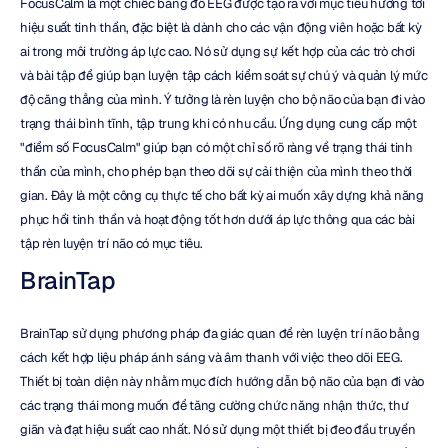
FocusCalm là một chiếc băng đô EEG được tạo ra với mục tiêu hướng tới 
hiệu suất tinh thần, đặc biệt là dành cho các vận động viên hoặc bất kỳ 
ai trong môi trường áp lực cao. Nó sử dụng sự kết hợp của các trò chơi 
và bài tập để giúp bạn luyện tập cách kiểm soát sự chú ý và quản lý mức 
độ căng thẳng của mình. Ý tưởng là rèn luyện cho bộ não của bạn đi vào 
trạng thái bình tĩnh, tập trung khi có nhu cầu. Ứng dụng cung cấp một 
"điểm số FocusCalm" giúp bạn có một chỉ số rõ ràng về trạng thái tinh 
thần của mình, cho phép bạn theo dõi sự cải thiện của mình theo thời 
gian. Đây là một công cụ thực tế cho bất kỳ ai muốn xây dựng khả năng 
phục hồi tinh thần và hoạt động tốt hơn dưới áp lực thông qua các bài 
tập rèn luyện trí não có mục tiêu.
BrainTap
BrainTap sử dụng phương pháp đa giác quan để rèn luyện trí não bằng 
cách kết hợp liệu pháp ánh sáng và âm thanh với việc theo dõi EEG. 
Thiết bị toàn diện này nhằm mục đích hướng dẫn bộ não của bạn đi vào 
các trạng thái mong muốn để tăng cường chức năng nhận thức, thư 
giãn và đạt hiệu suất cao nhất. Nó sử dụng một thiết bị đeo đầu truyền 