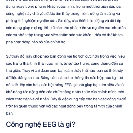
dụng ngay trong phòng khách của mình. Trong một thời gian dài, loại 
công nghệ này chủ yếu được tìm thấy trong môi trường lâm sàng và 
phòng thí nghiệm nghiên cứu. Giờ đây, các thiết bị di động và dễ tiếp 
cận đang giúp mọi người—từ các nhà phát triển và nghiên cứu cho đến 
các cá nhân tập trung vào việc chăm sóc sức khỏe—đều có thể khám 
phá hoạt động não bộ của chính họ.
Sự thay đổi này cho phép bạn đóng vai trò tích cực hơn trong việc hiểu 
các trạng thái tinh thần của mình, từ sự tập trung, căng thẳng đến sự 
thư giãn. Thay vì chỉ đoán xem bạn cảm thấy thế nào, bạn có thể thấy 
dữ liệu đằng sau nó. Bằng cách làm cho thông tin não bộ phức tạp trở 
nên dễ tiếp cận hơn, các hệ thống EEG tại nhà giúp bạn tìm hiểu và có 
khả năng tác động đến các chức năng nhận thức của chính mình một 
cách trực tiếp và cá nhân. Đây là việc cung cấp cho bạn các công cụ để 
trở nên quen thuộc hơn với các hoạt động bên trong tâm trí của chính 
bạn.
Công nghệ EEG là gì?