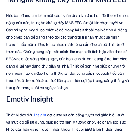
Nếu bạn đang tìm kiếm một cách giản dị và kín đáo hơn để theo dõi hoạt 
động của não, tai nghe không dây MN8 EEG là một lựa chọn tuyệt vời. 
Các tai nghe này được thiết kế để mang lại sự thoải mái và tính di động, 
cho phép bạn dễ dàng theo dõi các trạng thái nhận thức của mình 
trong nhiều môi trường khác nhau mà không cần đeo cả bộ thiết bị lớn 
trùm đầu. Chúng cung cấp một cách liền mạch để tích hợp việc theo dõi 
EEG vào cuộc sống hàng ngày của bạn, cho dù bạn đang ở nơi làm việc, 
đang đi lại hay đang thư giãn tại nhà. Thiết kế gọn nhẹ giúp chúng trở 
nên hoàn hảo khi đeo trong thời gian dài, cung cấp một cách tiếp cận 
thực tế để theo dõi các chỉ số liên quan đến sự tập trung, căng thẳng và 
thư giãn trong suốt cả ngày của bạn.
Emotiv Insight
Thiết bị đeo đầu 
Insight
 đạt được sự cân bằng tuyệt vời giữa hiệu suất 
và mức độ dễ sử dụng, giúp nó trở nên lý tưởng cho việc chăm sóc sức 
khỏe cá nhân và rèn luyện nhận thức. Thiết bị EEG 5 kênh thân thiện 