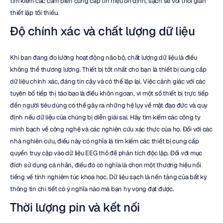
tìm kiếm các cảm biến cung cấp tín hiệu ổn định, sạch sẽ với thời gian 
thiết lập tối thiểu.
Độ chính xác và chất lượng dữ liệu
Khi bạn đang đo lường hoạt động não bộ, chất lượng dữ liệu là điều 
không thể thương lượng. Thiết bị tốt nhất cho bạn là thiết bị cung cấp 
dữ liệu chính xác, đáng tin cậy và có thể lặp lại. Việc cảnh giác với các 
tuyên bố tiếp thị táo bạo là điều khôn ngoan, vì một số thiết bị trực tiếp 
đến người tiêu dùng có thể gây ra những hệ lụy về mặt đạo đức và quy 
định nếu dữ liệu của chúng bị diễn giải sai. Hãy tìm kiếm các công ty 
minh bạch về công nghệ và các nghiên cứu xác thực của họ. Đối với các 
nhà nghiên cứu, điều này có nghĩa là tìm kiếm các thiết bị cung cấp 
quyền truy cập vào dữ liệu EEG thô để phân tích độc lập. Đối với mục 
đích sử dụng cá nhân, điều đó có nghĩa là chọn một thương hiệu nổi 
tiếng về tính nghiêm túc khoa học. Dữ liệu sạch là nền tảng của bất kỳ 
thông tin chi tiết có ý nghĩa nào mà bạn hy vọng đạt được.
Thời lượng pin và kết nối