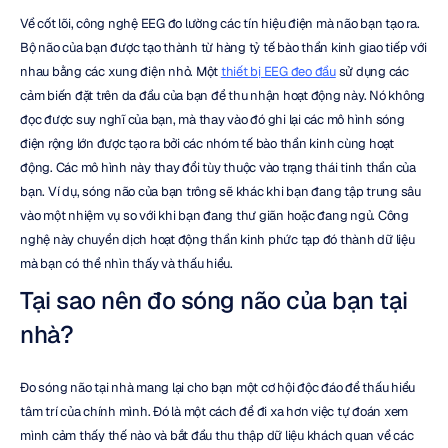
Về cốt lõi, công nghệ EEG đo lường các tín hiệu điện mà não bạn tạo ra. 
Bộ não của bạn được tạo thành từ hàng tỷ tế bào thần kinh giao tiếp với 
nhau bằng các xung điện nhỏ. Một 
thiết bị EEG đeo đầu
 sử dụng các 
cảm biến đặt trên da đầu của bạn để thu nhận hoạt động này. Nó không 
đọc được suy nghĩ của bạn, mà thay vào đó ghi lại các mô hình sóng 
điện rộng lớn được tạo ra bởi các nhóm tế bào thần kinh cùng hoạt 
động. Các mô hình này thay đổi tùy thuộc vào trạng thái tinh thần của 
bạn. Ví dụ, sóng não của bạn trông sẽ khác khi bạn đang tập trung sâu 
vào một nhiệm vụ so với khi bạn đang thư giãn hoặc đang ngủ. Công 
nghệ này chuyển dịch hoạt động thần kinh phức tạp đó thành dữ liệu 
mà bạn có thể nhìn thấy và thấu hiểu.
Tại sao nên đo sóng não của bạn tại 
nhà?
Đo sóng não tại nhà mang lại cho bạn một cơ hội độc đáo để thấu hiểu 
tâm trí của chính mình. Đó là một cách để đi xa hơn việc tự đoán xem 
mình cảm thấy thế nào và bắt đầu thu thập dữ liệu khách quan về các 