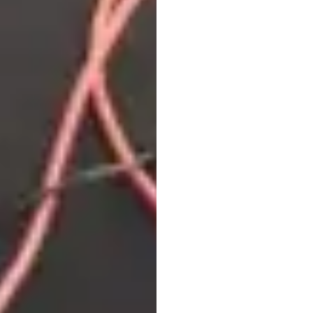
Cách
điện
n
Emoti