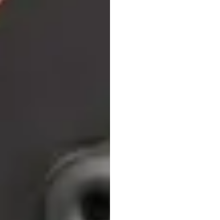
hợp
c
cứu,
B
đích
c
Emotiv
Đã
cập
nhật
vào
2