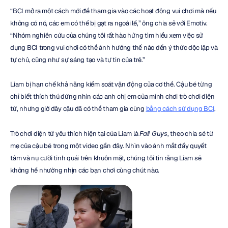
“BCI mở ra một cách mới để tham gia vào các hoạt động vui chơi mà nếu 
không có nó, các em có thể bị gạt ra ngoài lề,” ông chia sẻ với Emotiv. 
“Nhóm nghiên cứu của chúng tôi rất hào hứng tìm hiểu xem việc sử 
dụng BCI trong vui chơi có thể ảnh hưởng thế nào đến ý thức độc lập và 
tự chủ, cũng như sự sáng tạo và tự tin của trẻ.”
Liam bị hạn chế khả năng kiểm soát vận động của cơ thể. Cậu bé từng 
chỉ biết thích thú đứng nhìn các anh chị em của mình chơi trò chơi điện 
tử, nhưng giờ đây cậu đã có thể tham gia cùng 
bằng cách sử dụng BCI
.
Trò chơi điện tử yêu thích hiện tại của Liam là 
Fall Guys
, theo chia sẻ từ 
mẹ của cậu bé trong một video gần đây. Nhìn vào ánh mắt đầy quyết 
tâm và nụ cười tinh quái trên khuôn mặt, chúng tôi tin rằng Liam sẽ 
không hề nhường nhịn các bạn chơi cùng chút nào.