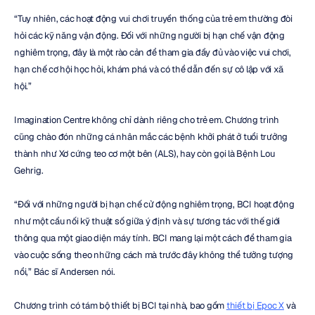
“Tuy nhiên, các hoạt động vui chơi truyền thống của trẻ em thường đòi 
hỏi các kỹ năng vận động. Đối với những người bị hạn chế vận động 
nghiêm trọng, đây là một rào cản để tham gia đầy đủ vào việc vui chơi, 
hạn chế cơ hội học hỏi, khám phá và có thể dẫn đến sự cô lập với xã 
hội.”
Imagination Centre không chỉ dành riêng cho trẻ em. Chương trình 
cũng chào đón những cá nhân mắc các bệnh khởi phát ở tuổi trưởng 
thành như Xơ cứng teo cơ một bên (ALS), hay còn gọi là Bệnh Lou 
Gehrig.
“Đối với những người bị hạn chế cử động nghiêm trọng, BCI hoạt động 
như một cầu nối kỹ thuật số giữa ý định và sự tương tác với thế giới 
thông qua một giao diện máy tính. BCI mang lại một cách để tham gia 
vào cuộc sống theo những cách mà trước đây không thể tưởng tượng 
nổi,” Bác sĩ Andersen nói.
Chương trình có tám bộ thiết bị BCI tại nhà, bao gồm 
thiết bị Epoc X
 và 