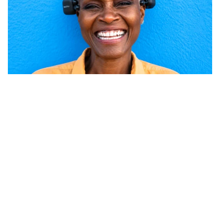
Tiếp tục đọc
Tuổi não của bạn là bao nhiêu? 
Thuật toán EEG quét tìm các 
khoảng trống vấn đề
Đọc thêm
Đọc thêm