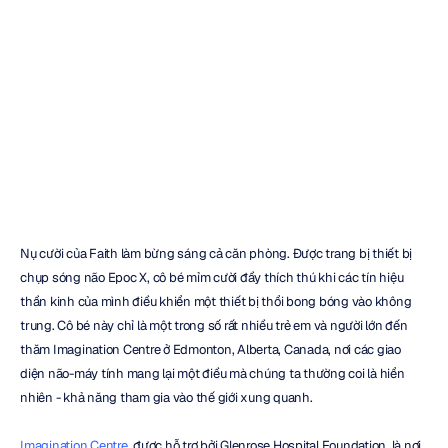
khuyết
tật
với
thế
giới
của
các
em
H.B.
Duran
Đã
cập
nhật
vào
2
thg
5,
2024
Nụ cười của Faith làm bừng sáng cả căn phòng. Được trang bị thiết bị 
chụp sóng não Epoc X, cô bé mỉm cười đầy thích thú khi các tín hiệu 
thần kinh của mình điều khiển một thiết bị thổi bong bóng vào không 
trung. Cô bé này chỉ là một trong số rất nhiều trẻ em và người lớn đến 
thăm Imagination Centre ở Edmonton, Alberta, Canada, nơi các giao 
diện não-máy tính mang lại một điều mà chúng ta thường coi là hiển 
nhiên - khả năng tham gia vào thế giới xung quanh.
Imagination Centre
, được hỗ trợ bởi Glenrose Hospital Foundation, là nơi 