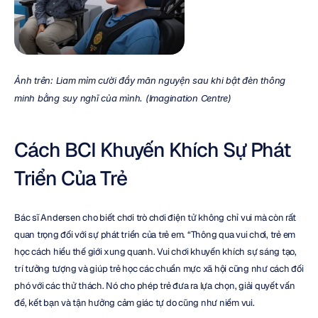
Ảnh trên: Liam mỉm cười đầy mãn nguyện sau khi bật đèn thông 
minh bằng suy nghĩ của mình. (Imagination Centre)
Cách BCI Khuyến Khích Sự Phát 
Triển Của Trẻ
Bác sĩ Andersen cho biết chơi trò chơi điện tử không chỉ vui mà còn rất 
quan trọng đối với sự phát triển của trẻ em. “Thông qua vui chơi, trẻ em 
học cách hiểu thế giới xung quanh. Vui chơi khuyến khích sự sáng tạo, 
trí tưởng tượng và giúp trẻ học các chuẩn mực xã hội cũng như cách đối 
phó với các thử thách. Nó cho phép trẻ đưa ra lựa chọn, giải quyết vấn 
đề, kết bạn và tận hưởng cảm giác tự do cũng như niềm vui.