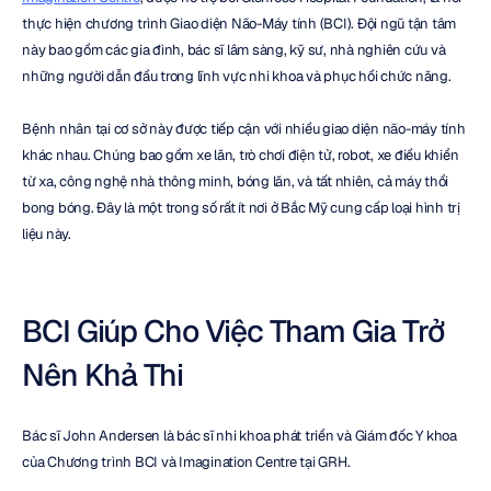
thực hiện chương trình Giao diện Não-Máy tính (BCI). Đội ngũ tận tâm 
này bao gồm các gia đình, bác sĩ lâm sàng, kỹ sư, nhà nghiên cứu và 
những người dẫn đầu trong lĩnh vực nhi khoa và phục hồi chức năng.
Bệnh nhân tại cơ sở này được tiếp cận với nhiều giao diện não-máy tính 
khác nhau. Chúng bao gồm xe lăn, trò chơi điện tử, robot, xe điều khiển 
từ xa, công nghệ nhà thông minh, bóng lăn, và tất nhiên, cả máy thổi 
bong bóng. Đây là một trong số rất ít nơi ở Bắc Mỹ cung cấp loại hình trị 
liệu này.
BCI Giúp Cho Việc Tham Gia Trở 
Nên Khả Thi
Bác sĩ John Andersen là bác sĩ nhi khoa phát triển và Giám đốc Y khoa 
của Chương trình BCI và Imagination Centre tại GRH.