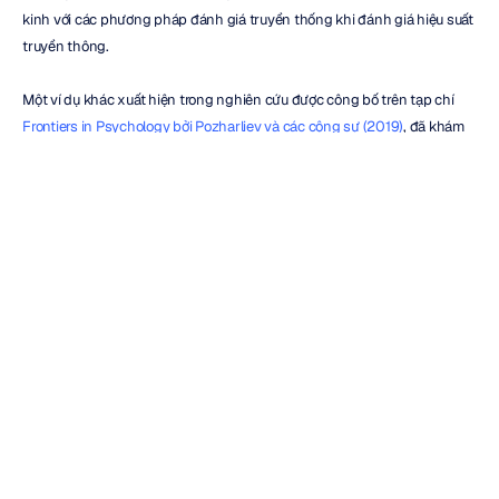
kinh với các phương pháp đánh giá truyền thống khi đánh giá hiệu suất 
truyền thông.
Một ví dụ khác xuất hiện trong nghiên cứu được công bố trên tạp chí 
Frontiers in Psychology bởi Pozharliev và các cộng sự (2019)
, đã khám 
phá cách các phép đo sinh lý thần kinh đóng góp thêm hiểu biết về 
phản ứng của người tiêu dùng vượt ra ngoài các kỹ thuật tự báo cáo 
thông thường. Kết quả nghiên cứu gợi ý rằng các phép đo sinh lý có thể 
tiết lộ các khía cạnh của sự gắn kết mà có thể không được nắm bắt đầy 
đủ thông qua các cuộc khảo sát đơn thuần.
Đối với các nhà tiếp thị ô tô, những ví dụ này chứng minh cách thử 
nghiệm dựa trên khoa học thần kinh có thể phục vụ như một công cụ 
hỗ trợ quyết định bổ sung trong quá trình phát triển và tối ưu hóa chiến 
dịch.
Áp dụng thông tin chi tiết từ EEG 