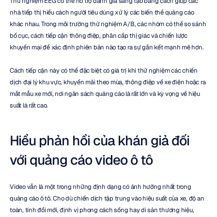
Thử nghiệm EEG có thể hỗ trợ đánh giá sáng tạo bằng cách giúp các 
nhà tiếp thị hiểu cách người tiêu dùng xử lý các biến thể quảng cáo 
khác nhau. Trong môi trường thử nghiệm A/B, các nhóm có thể so sánh 
bố cục, cách tiếp cận thông điệp, phân cấp thị giác và chiến lược 
khuyến mại để xác định phiên bản nào tạo ra sự gắn kết mạnh mẽ hơn.
Cách tiếp cận này có thể đặc biệt có giá trị khi thử nghiệm các chiến 
dịch đại lý khu vực, khuyến mãi theo mùa, thông điệp về xe điện hoặc ra 
mắt mẫu xe mới, nơi ngân sách quảng cáo là rất lớn và kỳ vọng về hiệu 
suất là rất cao.
Hiểu phản hồi của khán giả đối 
với quảng cáo video ô tô
Video vẫn là một trong những định dạng có ảnh hưởng nhất trong 
quảng cáo ô tô. Cho dù chiến dịch tập trung vào hiệu suất của xe, độ an 
toàn, tính đổi mới, định vị phong cách sống hay di sản thương hiệu, 