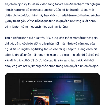
ấn, chiến dịch kỹ thuật số, video sáng tạo và các điểm chạm trải nghiệm 
khách hàng với độ chính xác cao hơn. Câu hỏi không còn là liệu một 
chiến dịch có được nhìn thấy hay không, mà là liệu nó có thu hút sự chú 
ý, duy trì sự gắn kết và hỗ trợ quá trình ra quyết định trong suốt hành 
trình khách hàng một cách hiệu quả hay không.
Thử nghiệm khán giả dựa trên EEG cung cấp thêm một tầng thông tin 
chi tiết bằng cách đo lường các phản hồi nhận thức và cảm xúc của 
người tiêu dùng khi họ tương tác với các tài liệu tiếp thị. Bằng cách hiểu 
cách khán giả phản hồi trong thời gian thực, các nhà tiếp thị ô tô có thể 
xác định các cơ hội để tối ưu hóa các tài sản sáng tạo trước khi khởi 
chạy và giảm bớt sự không chắc chắn trong các quyết định chiến dịch.