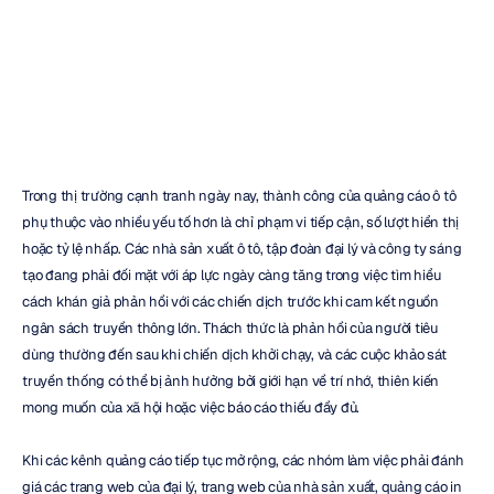
với
EEG
Insights
H.B.
Duran
Đã
cập
nhật
vào
13
thg
6,
2026
Trong thị trường cạnh tranh ngày nay, thành công của quảng cáo ô tô 
phụ thuộc vào nhiều yếu tố hơn là chỉ phạm vi tiếp cận, số lượt hiển thị 
hoặc tỷ lệ nhấp. Các nhà sản xuất ô tô, tập đoàn đại lý và công ty sáng 
tạo đang phải đối mặt với áp lực ngày càng tăng trong việc tìm hiểu 
cách khán giả phản hồi với các chiến dịch trước khi cam kết nguồn 
ngân sách truyền thông lớn. Thách thức là phản hồi của người tiêu 
dùng thường đến sau khi chiến dịch khởi chạy, và các cuộc khảo sát 
truyền thống có thể bị ảnh hưởng bởi giới hạn về trí nhớ, thiên kiến 
mong muốn của xã hội hoặc việc báo cáo thiếu đầy đủ.
Khi các kênh quảng cáo tiếp tục mở rộng, các nhóm làm việc phải đánh 
giá các trang web của đại lý, trang web của nhà sản xuất, quảng cáo in 