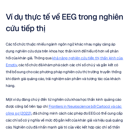
Ví dụ thực tế về EEG trong nghiên 
cứu tiếp thị
Các tổ chức thuộc nhiều ngành ngôn ngữ khác nhau ngày càng áp 
dụng nghiên cứu dựa trên khoa học thần kinh để hiểu rõ hơn về phản 
hồi của khán giả. Thông qua 
khả năng nghiên cứu tiếp thị thần kinh của 
Emotiv
, các tổ chức đã khám phá cách các chỉ số chú ý và gắn kết có 
thể bổ sung cho các phương pháp nghiên cứu thị trường truyền thống 
khi đánh giá quảng cáo, trải nghiệm sản phẩm và tương tác của khách 
hàng.
Một ví dụ đáng chú ý đến từ nghiên cứu khoa học thần kinh quảng cáo 
được công bố trên tạp chí 
Frontiers in Neuroscience bởi Cartocci và các 
cộng sự (2022)
, đã chứng minh cách các phép đo EEG có thể cung cấp 
các chỉ số có ý nghĩa về mức độ gắn kết của khán giả và hiệu quả quảng 
cáo. Nghiên cứu đã nhấn mạnh giá trị của việc kết hợp các chỉ số thần 