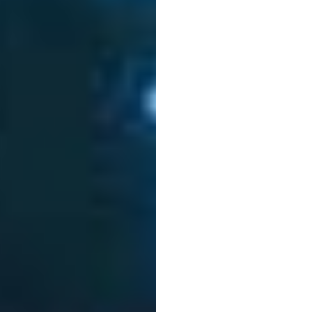
dành
cung
Quốc
Minh
Lại
Đã
cập
nh