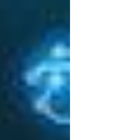
10
bư
thay
đ
trong