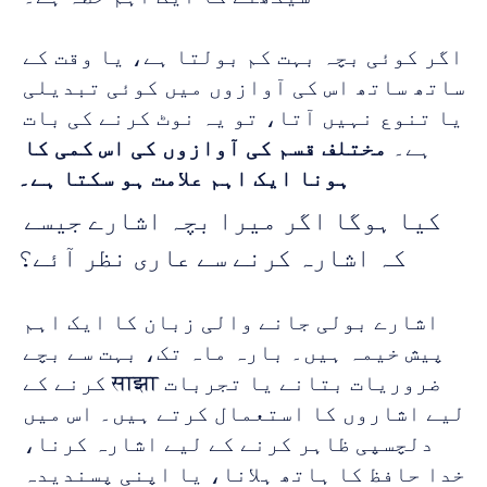
اگر کوئی بچہ بہت کم بولتا ہے، یا وقت کے 
ساتھ ساتھ اس کی آوازوں میں کوئی تبدیلی 
یا تنوع نہیں آتا، تو یہ نوٹ کرنے کی بات 
ہے۔ 
مختلف قسم کی آوازوں کی اس کمی کا 
ہونا ایک اہم علامت ہو سکتا ہے۔
کیا ہوگا اگر میرا بچہ اشارے جیسے 
کہ اشارہ کرنے سے عاری نظر آئے؟
اشارے بولی جانے والی زبان کا ایک اہم 
پیش خیمہ ہیں۔ بارہ ماہ تک، بہت سے بچے 
ضروریات بتانے یا تجربات साझा کرنے کے 
لیے اشاروں کا استعمال کرتے ہیں۔ اس میں 
دلچسپی ظاہر کرنے کے لیے اشارہ کرنا، 
خدا حافظ کا ہاتھ ہلانا، یا اپنی پسندیدہ 