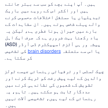
ہیں۔ آپ اپنے بچے کو سب سے بہتر جانتے 
ہیں اور اکثر اس کے رویے میں باریک 
تبدیلیاں یا مستقل اختلافات محسوس کرنے 
والے پہلے شخص ہوتے ہیں۔ ان مشاہدات کے 
بارے میں حیران ہونا فطری ہے، لیکن یہ 
یاد رکھنا بہت ضروری ہے کہ صرف ایک اہل 
پیشہ ور ہی آٹزم اسپیکٹرم ڈس آرڈر (ASD) 
یا اس سے متعلقہ 
brain disorders
 کی تشخیص 
کر سکتا ہے۔
چیک لسٹس اور ترقیاتی رہنمائی جیسے ٹولز 
والدین کے لیے پیش رفت کو ٹریک کرنے اور 
تشویش کے شعبوں کی نشاندہی کرنے میں 
مددگار ثابت ہو سکتے ہیں۔ تاہم، یہ 
رہنمائی کے لیے ہیں، تشخیصی آلات نہیں 
ہیں۔ 