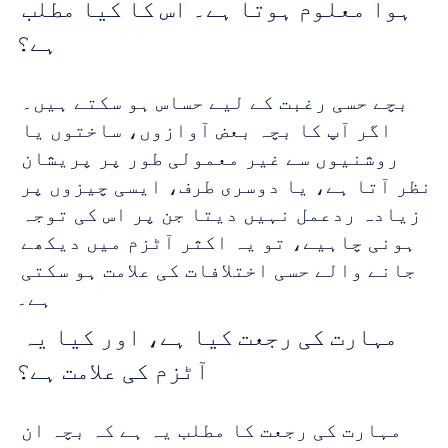
ہوا معلوم ہوتا ہے۔ اس کا کیا مطلب 
ہے؟
بچے حسی رغبت کے لیے حساس ہو سکتے ہیں۔ 
اگر آپ کا بچہ بعض آوازوں، ساختوں یا 
روشنیوں سے غیر معمولی طور پر پریشان 
نظر آتا ہے، یا دوسری طرف، ایسی چیزوں پر 
زیادہ ردعمل نہیں دیتا جن پر اس کی توجہ 
ہونی چاہیے، تو یہ اکثر آٹزم میں دیکھے 
جانے والے حسی اختلافات کی علامت ہو سکتی 
ہے۔
مہارت کی رجعت کیا ہے، اور کیا یہ 
آٹزم کی علامت ہے؟
مہارت کی رجعت کا مطلب یہ ہے کہ بچہ ان 