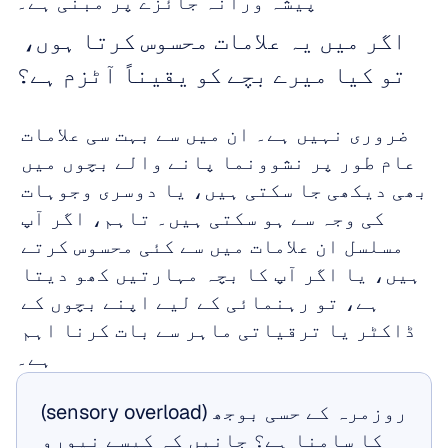
پیشہ ورانہ جائزے پر مبنی ہے۔
اگر میں یہ علامات محسوس کرتا ہوں، 
تو کیا میرے بچے کو یقیناً آٹزم ہے؟
ضروری نہیں ہے۔ ان میں سے بہت سی علامات 
عام طور پر نشوونما پانے والے بچوں میں 
بھی دیکھی جا سکتی ہیں، یا دوسری وجوہات 
کی وجہ سے ہو سکتی ہیں۔ تاہم، اگر آپ 
مسلسل ان علامات میں سے کئی محسوس کرتے 
ہیں، یا اگر آپ کا بچہ مہارتیں کھو دیتا 
ہے، تو رہنمائی کے لیے اپنے بچوں کے 
ڈاکٹر یا ترقیاتی ماہر سے بات کرنا اہم 
ہے۔
روزمرہ کے حسی بوجھ (sensory overload) 
کا سامنا ہے؟ جانیں کہ کیسے نیورو 