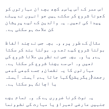
اس عمر کے آس پاس، کچھ بچے ان مہارتوں کو 
کھونا شروع کر سکتے ہیں جو انہوں نے پہلے 
پیدا کی تھیں۔ یہ والدین کے لیے پریشان 
کن علامت ہو سکتی ہے۔ 
مثال کے طور پر، وہ بچہ جس نے چند الفاظ 
بولنا شروع کیے تھے وہ بولنا بند کر سکتا 
ہے، یا وہ بچہ جس نے نظریں ملانا شروع کی 
تھیں وہ اس سے بچنا شروع کر سکتا ہے۔ 
مہارتوں کا یہ نقصان، جسے کبھی کبھی 
رجعت (ریگریشن) کہا جاتا ہے، آہستہ آہستہ 
یا اچانک ہو سکتا ہے۔ 
یہ نوٹ کرنا ضروری ہے کہ وہ تمام بچے 
جنہیں عارضی ٹھہراؤ یا مہارت کی نشوونما 