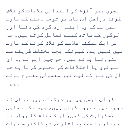
بچوں میں آٹزم کی ابتدائی علامات کو تلاش 
کرنا دراصل اس بات پر توجہ دینے کے بارے 
میں ہے کہ وہ اپنے ارد گرد کی دنیا اور 
لوگوں کے ساتھ کیسے تعامل کرتے ہیں۔ یہ 
ہر ایک ممکنہ علامت کو تلاش کرنے کے بارے 
میں نہیں ہے، کیونکہ بچے مختلف طریقے سے 
نشوونما پاتے ہیں۔ جو چیز اہم ہے وہ ان 
نمونوں یا اختلافات کو محسوس کرنا ہے جو 
ان کی عمر کے لیے غیر معمولی معلوم ہوتے 
ہیں۔ 
اگر آپ ایسی چیزیں دیکھتے ہیں جو آپ کو 
سوچنے پر مجبور کرتی ہیں، جیسے کہ سماجی 
مسکراہٹ کی کمی، ان کے نام کا جواب نہ 
دینا، یا محدود اشارے، تو ڈاکٹر سے بات 