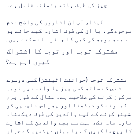
چیز کی طرف ہاتھ بڑھانا شامل ہے۔ 
لہذا، آپ ان اشاروں کی واضح عدم 
موجودگی، یا ان کی طرف اشارہ کیے جانے پر 
سمجھ بوجھ کی کمی کا جائزہ لے سکتے ہیں۔
مشترکہ توجہ اور توجہ کا اشتراک 
کیوں اہم ہے؟
مشترکہ توجہ (جوائنٹ اٹینشن) کسی دوسرے 
شخص کے ساتھ کسی چیز یا واقعے پر توجہ 
مرکوز کرنے کی صلاحیت ہے۔ مثال کے طور پر، 
کھلونے کو دیکھنا اور پھر اس دلچسپی کو 
شیئر کرنے کے لیے والدین کی طرف دیکھنا۔ 
بارہ ماہ تک، بہت سے بچے والدین کے اشارے 
کا پیچھا کریں گے یا وہاں دیکھیں گے جہاں 