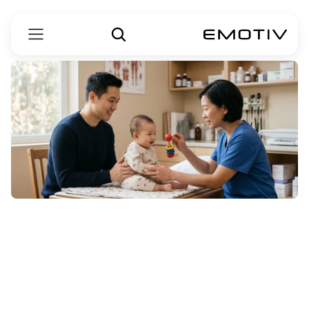
بچوں
میں
آٹزم
کی
ابتدائی
علامات
کو
کیسے