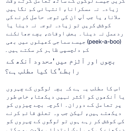
کریں جیسے لوگوں کے ساتھ تعامل کرتے وقت 
زیادہ نہ مسکرانا، انتہائی کم نگاہیں 
ملانا، یا جب آپ ان کی توجہ حاصل کرنے کی 
کوشش کریں تو زیادہ توجہ نہ دینا یا 
ردعمل نہ دینا۔ بعض اوقات، بچے جھانکنے 
(peek-a-boo) جیسے سماجی کھیلوں میں بھی 
کم دلچسپی ظاہر کر سکتے ہیں۔
بچوں اور آٹزم میں 'محدود آنکھ کے 
رابطے' کا کیا مطلب ہے؟
اس کا مطلب یہ ہے کہ بچہ لوگوں کے چہروں 
یا آنکھوں کو اکثر نہیں دیکھتا، خاص طور 
پر تعامل کے دوران۔ اگرچہ بچے چیزوں کو 
دیکھتے ہیں، لیکن جب وہ تعلق قائم کرنے 
کی کوشش کر رہے ہوں تو لوگوں کے چہروں کو 
دیکھنے کی کمی ایک ابتدائی علامت ہو سکتی 