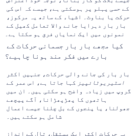
جیسے بلاک کو کار بنانا، توجہ خود اعتراض 
کے حسی پہلو پر ہوسکتی ہے، جیسے کہ اس کی 
حرکت یا بناوٹ۔ اشیاء کے ساتھ یہ مرکوز، 
بار بار دہرایا جانے والا تعامل کھیل کے 
نمونوں میں ایک نمایاں فرق ہو سکتا ہے۔
کیا مجھے بار بار جسمانی حرکات کے 
بارے میں فکر مند ہونا چاہیے؟
بار بار کی جانے والی حرکات، جنہیں اکثر 
اسٹیریوٹائپیز
 کہا جاتا ہے، اس عمر کے 
گروپ میں زیادہ واضح ہو سکتی ہیں۔ ان میں 
ہاتھوں کا پھڑپھڑانا، آگے پیچھے 
جھولنا، یا پنجوں کے بل چلنا جیسے اعمال 
شامل ہو سکتے ہیں۔ 
یہ حرکات اکثر ایک مستقل، تال کے انداز 