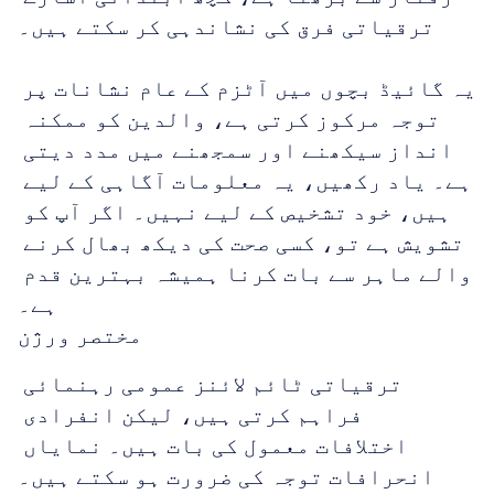
ترقیاتی فرق کی نشاندہی کر سکتے ہیں۔
یہ گائیڈ بچوں میں آٹزم کے عام نشانات پر 
توجہ مرکوز کرتی ہے، والدین کو ممکنہ 
انداز سیکھنے اور سمجھنے میں مدد دیتی 
ہے۔ یاد رکھیں، یہ معلومات آگاہی کے لیے 
ہیں، خود تشخیص کے لیے نہیں۔ اگر آپ کو 
تشویش ہے تو، کسی صحت کی دیکھ بھال کرنے 
والے ماہر سے بات کرنا ہمیشہ بہترین قدم 
ہے۔
مختصر ورژن
ترقیاتی ٹائم لائنز عمومی رہنمائی 
فراہم کرتی ہیں، لیکن انفرادی 
اختلافات معمول کی بات ہیں۔ نمایاں 
انحرافات توجہ کی ضرورت ہو سکتے ہیں۔