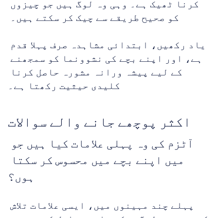
کرنا ٹھیک ہے۔ وہی وہ لوگ ہیں جو چیزوں 
کو صحیح طریقے سے چیک کر سکتے ہیں۔ 
یاد رکھیں، ابتدائی مشاہدہ صرف پہلا قدم 
ہے، اور اپنے بچے کی نشوونما کو سمجھنے 
کے لیے پیشہ ورانہ مشورہ حاصل کرنا 
کلیدی حیثیت رکھتا ہے۔
اکثر پوچھے جانے والے سوالات
آٹزم کی وہ پہلی علامات کیا ہیں جو 
میں اپنے بچے میں محسوس کر سکتا 
ہوں؟
پہلے چند مہینوں میں، ایسی علامات تلاش 