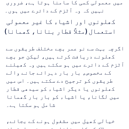
میں معمولی کمی کا سامنا ہوتا ہے، ضروری 
نہیں کہ وہ آٹزم کے دائرے میں ہوں۔
کھلونوں اور اشیاء کا غیر معمولی 
استعمال (مثلاً قطار بنانا، گھمانا)
اگرچہ بہت سے نو عمر بچے مختلف طریقوں سے 
کھلونے دریافت کرتے ہیں، لیکن جو بچے 
آٹزم کے دائرے میں ہو سکتے ہیں وہ کھیلنے 
کے مخصوص، بار بار دہرائے جانے والے 
طریقوں کو ترجیح دے سکتے ہیں۔ اس میں 
کھلونوں یا دیگر اشیاء کو سیدھی قطار 
میں لگانا، یا اشیاء کو بار بار گھمانا 
شامل ہو سکتا ہے۔ 
خیالی کھیل میں مشغول ہونے کے بجائے، 