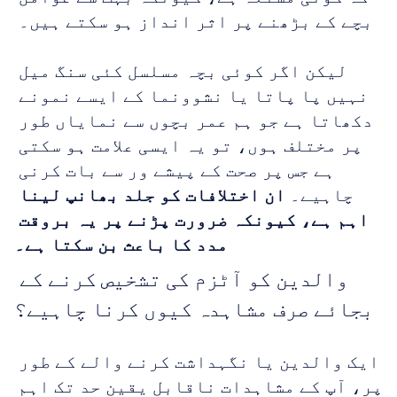
بچے کے بڑھنے پر اثر انداز ہو سکتے ہیں۔ 
لیکن اگر کوئی بچہ مسلسل کئی سنگ میل 
نہیں پا پاتا یا نشوونما کے ایسے نمونے 
دکھاتا ہے جو ہم عمر بچوں سے نمایاں طور 
پر مختلف ہوں، تو یہ ایسی علامت ہو سکتی 
ہے جس پر صحت کے پیشے ور سے بات کرنی 
چاہیے۔ 
ان اختلافات کو جلد بھانپ لینا 
اہم ہے، کیونکہ ضرورت پڑنے پر یہ بروقت 
مدد کا باعث بن سکتا ہے۔
والدین کو آٹزم کی تشخیص کرنے کے 
بجائے صرف مشاہدہ کیوں کرنا چاہیے؟
ایک والدین یا نگہداشت کرنے والے کے طور 
پر، آپ کے مشاہدات ناقابل یقین حد تک اہم 