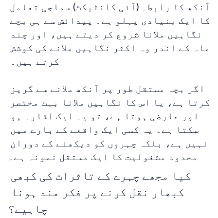
آنکھ کا رابطہ (آئی کانٹیکٹ) سماجی تعامل 
کا ایک بنیادی پہلو ہے۔ پیدائش سے ہی بچے 
نگاہیں ملانا شروع کر دیتے ہیں، اور چند 
ماہ کے اندر وہ اکثر نگاہیں ملانے کی کوشش 
کرتے ہیں۔ 
اگر بچہ مستقل طور پر آنکھ ملانے سے گریز 
کرتا ہے، یا اس کا نگاہیں ملانا بہت مختصر 
اور عارضی ہوتا ہے، تو یہ ایک اشارہ ہو 
سکتا ہے۔ یہ کسی ایک واقعے کے بارے میں 
نہیں ہے، بلکہ چہروں کو دیکھنے کے دوران 
محدود مشغولیت کا ایک مستقل نمونہ ہے۔
کیا مجھے چہرے کے تاثرات کی کبھی 
کبھار نقل کرنے پر فکر مند ہونا 
چاہیے؟