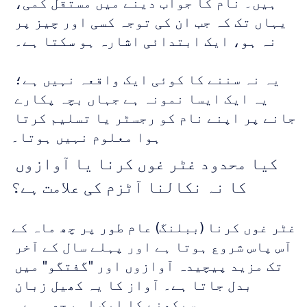
ہیں۔ نام کا جواب دینے میں مستقل کمی، 
یہاں تک کہ جب ان کی توجہ کسی اور چیز پر 
نہ ہو، ایک ابتدائی اشارہ ہو سکتا ہے۔ 
یہ نہ سننے کا کوئی ایک واقعہ نہیں ہے؛ 
یہ ایک ایسا نمونہ ہے جہاں بچہ پکارے 
جانے پر اپنے نام کو رجسٹر یا تسلیم کرتا 
ہوا معلوم نہیں ہوتا۔
کیا محدود غٹر غوں کرنا یا آوازوں 
کا نہ نکالنا آٹزم کی علامت ہے؟
غٹر غوں کرنا (ببلنگ) عام طور پر چھ ماہ کے 
آس پاس شروع ہوتا ہے اور پہلے سال کے آخر 
تک مزید پیچیدہ آوازوں اور "گفتگو" میں 
بدل جاتا ہے۔ آواز کا یہ کھیل زبان 
سیکھنے کا ایک اہم حصہ ہے۔ 