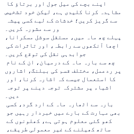
اپنے بچے کی میل جول اور برتاؤ کا 
مشاہدہ کرنا کلیدی ہے، لیکن خود تشخیص 
سے گریز کریں؛ خدشات کے لیے کسی پیشہ 
ور سے مشورہ کریں۔
پہلے چھ ماہ میں، مستقل سوشل مسکرانا، 
اچھا آنکھوں سے رابطہ، اور تاثرات کی 
جوابدہی نقل کی توقع کریں۔
چھ سے بارہ ماہ کے درمیان، ان کے نام 
پر ردعمل، مختلف قسم کی ببلنگ، اشاروں 
کا استعمال جیسے کہ اشارہ کرنا، اور 
اشیاء پر مشترکہ توجہ دینے پر توجہ 
دیں۔
بارہ سے اٹھارہ ماہ کے ارد گرد، کسی 
بھی مہارت کے بارے میں خبردار رہیں جو 
کھو گئی معلوم ہوتی ہے، کھلونوں کے 
ساتھ کھیلنے کے غیر معمولی طریقے، 