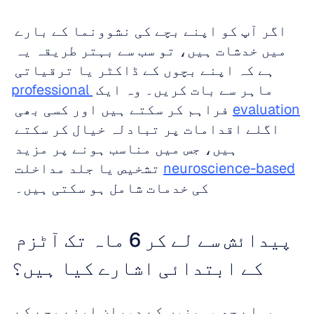
اگر آپ کو اپنے بچے کی نشوونما کے بارے 
میں خدشات ہیں، تو سب سے بہتر طریقہ یہ 
ہے کہ اپنے بچوں کے ڈاکٹر یا ترقیاتی 
ماہر سے بات کریں۔ وہ ایک 
professional 
evaluation
 فراہم کر سکتے ہیں اور کسی بھی 
اگلے اقدامات پر تبادلہ خیال کر سکتے 
ہیں، جس میں مناسب ہونے پر مزید 
neuroscience-based
 تشخیص یا جلد مداخلت 
کی خدمات شامل ہو سکتی ہیں۔ 
پیدائش سے لے کر 6 ماہ تک آٹزم 
کے ابتدائی اشارے کیا ہیں؟
پہلے چھ مہینوں کے دوران اپنے بچے کے 