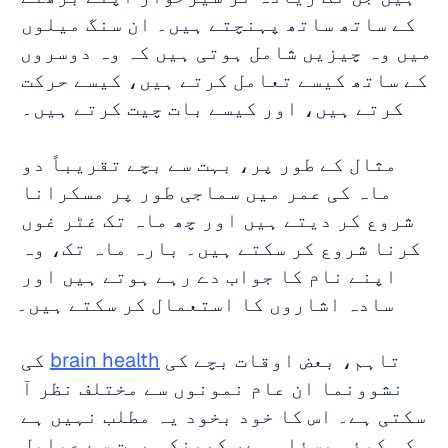
کے ساتھ ساتھ پہنچتے ہیں۔ ان سنگ میلوں 
میں وہ چیزیں شامل ہوتی ہیں کہ وہ دوسروں 
کے ساتھ کیسے تعامل کرتے ہیں، کیسے حرکت 
کرتے ہیں، اور کیسے بات چیت کرتے ہیں۔ 
مثال کے طور پر، بہت سے بچے تقریباً دو 
ماہ کی عمر میں سماجی طور پر مسکرانا 
شروع کر دیتے ہیں اور چھ ماہ تک غٹر غوں 
کرنا شروع کر سکتے ہیں۔ بارہ ماہ تک، وہ 
اپنے نام کا جواب دے رہے ہوتے ہیں اور 
سادہ اشاروں کا استعمال کر سکتے ہیں۔
تاہم، بعض اوقات بچے کی 
brain health
 کی 
نشوونما ان عام نمونوں سے مختلف نظر آ 
سکتی ہے۔ اس کا خود بخود یہ مطلب نہیں ہے 
کہ کوئی مسئلہ ہے، کیونکہ بہت سے عوامل 