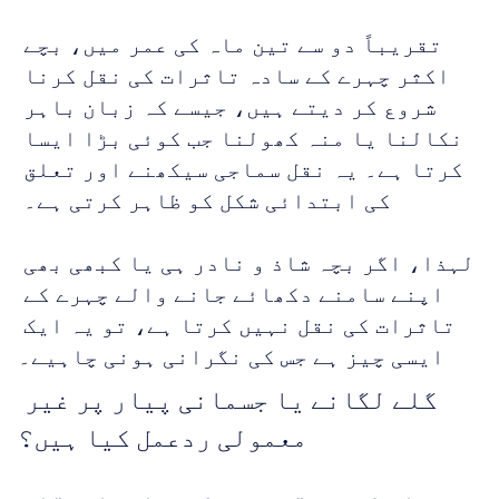
تقریباً دو سے تین ماہ کی عمر میں، بچے 
اکثر چہرے کے سادہ تاثرات کی نقل کرنا 
شروع کر دیتے ہیں، جیسے کہ زبان باہر 
نکالنا یا منہ کھولنا جب کوئی بڑا ایسا 
کرتا ہے۔ یہ نقل سماجی سیکھنے اور تعلق 
کی ابتدائی شکل کو ظاہر کرتی ہے۔ 
لہذا، اگر بچہ شاذ و نادر ہی یا کبھی بھی 
اپنے سامنے دکھائے جانے والے چہرے کے 
تاثرات کی نقل نہیں کرتا ہے، تو یہ ایک 
ایسی چیز ہے جس کی نگرانی ہونی چاہیے۔
گلے لگانے یا جسمانی پیار پر غیر 
معمولی ردعمل کیا ہیں؟