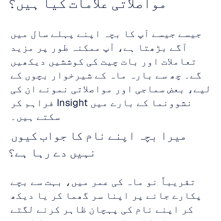
مواصلاتی علامات کیا ہیں؟
جیسے جیسے آپ کا بچہ اپنے پہلے سال میں 
آگے بڑھتا ہے، آپ ممکنہ طور پر مزید 
تعاملات اور بات چیت کی کوششیں دیکھیں 
گے۔ چھ سے بارہ ماہ کے شیرخوار بچوں کے 
لیے، بعض سماجی اور مواصلاتی نمونے ان کی 
نشوونما کے بارے میں Insight فراہم کر 
سکتے ہیں۔ 
میرا بچہ اپنے نام کا جواب کیوں 
نہیں دے رہا ہے؟
تقریباً نو ماہ کی عمر میں، بہت سے بچے 
پکارے جانے پر اپنا سر گھما کر یا دیکھ 
کر اپنے نام کی پہچان ظاہر کرنے لگتے 