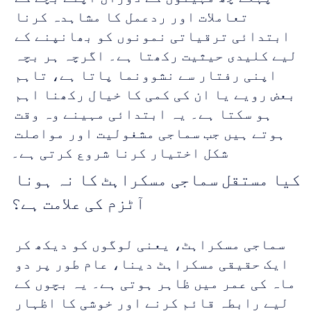
تعاملات اور ردعمل کا مشاہدہ کرنا 
ابتدائی ترقیاتی نمونوں کو بھانپنے کے 
لیے کلیدی حیثیت رکھتا ہے۔ اگرچہ ہر بچہ 
اپنی رفتار سے نشوونما پاتا ہے، تاہم 
بعض رویے یا ان کی کمی کا خیال رکھنا اہم 
ہو سکتا ہے۔ یہ ابتدائی مہینے وہ وقت 
ہوتے ہیں جب سماجی مشغولیت اور مواصلت 
شکل اختیار کرنا شروع کرتی ہے۔
کیا مستقل سماجی مسکراہٹ کا نہ ہونا 
آٹزم کی علامت ہے؟
سماجی مسکراہٹ، یعنی لوگوں کو دیکھ کر 
ایک حقیقی مسکراہٹ دینا، عام طور پر دو 
ماہ کی عمر میں ظاہر ہوتی ہے۔ یہ بچوں کے 
لیے رابطہ قائم کرنے اور خوشی کا اظہار 