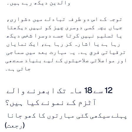
والدین دیکھ رہے ہیں۔ 
توجہ کے اس دو طرفہ تبادلے میں دشواری، 
جہاں بچہ کسی دوسری چیز کو نہیں دیکھتا 
یا تسلیم نہیں کرتا جسے دوسرا شخص دیکھ 
رہا ہے یا اشارہ کر رہا ہے، ایک نمایاں 
ترقیاتی فرق ہے۔ یہ مہارت بعد میں سماجی 
اور مواصلاتی صلاحیتوں کے لیے بنیاد سمجھی 
جاتی ہے۔
12 سے 18 ماہ تک ابھرنے والے 
آٹزم کے نمونے کیا ہیں؟
پہلے سیکھی گئی مہارتوں کا کھو جانا 
(رجعت)