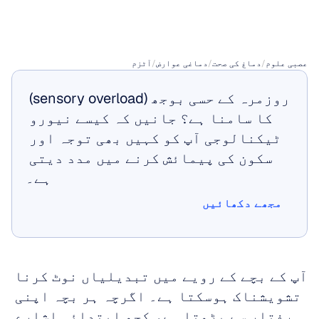
پہچانیں
عصبی علوم
/
دماغ کی صحت
/
دماغی عوارض
/
آٹزم
روزمرہ کے حسی بوجھ (sensory overload) 
کا سامنا ہے؟ جانیں کہ کیسے نیورو 
ٹیکنالوجی آپ کو کہیں بھی توجہ اور 
سکون کی پیمائش کرنے میں مدد دیتی 
ہے۔
مجھے دکھائیں
مجھے دکھائیں
آپ کے بچے کے رویے میں تبدیلیاں نوٹ کرنا 
تشویشناک ہوسکتا ہے۔ اگرچہ ہر بچہ اپنی 
رفتار سے بڑھتا ہے، کچھ ابتدائی اشارے 