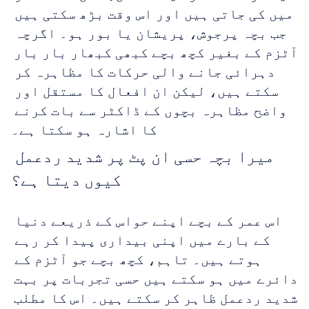
میں کی جاتی ہیں اور اس وقت بڑھ سکتی ہیں 
جب بچہ پرجوش، پریشان یا بور ہو۔ اگرچہ 
آٹزم کے بغیر کچھ بچے کبھی کبھار بار بار 
دہرائی جانے والی حرکات کا مظاہرہ کر 
سکتے ہیں، لیکن ان افعال کا مستقل اور 
واضح مظاہرہ بچوں کے ڈاکٹر سے بات کرنے 
کا اشارہ ہو سکتا ہے۔
میرا بچہ حسی ان پٹ پر شدید ردعمل 
کیوں دیتا ہے؟
اس عمر کے بچے اپنے حواس کے ذریعے دنیا 
کے بارے میں اپنی بیداری پیدا کر رہے 
ہوتے ہیں۔ تاہم، کچھ بچے جو آٹزم کے 
دائرے میں ہو سکتے ہیں حسی تجربات پر بہت 
شدید ردعمل ظاہر کر سکتے ہیں۔ اس کا مطلب 