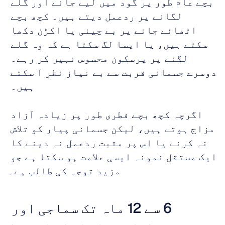
بچے عام طور پر گود میں لیے جانے اور گلے 
لگانے پر ردعمل دیتے ہیں۔ کچھ بچے 
اٹھائے جانے پر بے چینی یا اکڑن دکھا 
سکتے ہیں، یا ایسا لگ سکتا ہے کہ وہ گلے 
لگنے پر پرسکون محسوس نہیں کر رہے۔ 
دوسرے جسمانی قربت سے بے نیاز نظر آ سکتے 
ہیں۔ 
اگرچہ کچھ بچے فطری طور پر زیادہ آزاد 
مزاج ہوتے ہیں، لیکن جسمانی پیار کو تلاش 
نہ کرنے یا اس پر مثبت ردعمل نہ دینے کا 
ایک مستقل نمونہ ایسی علامت ہو سکتا ہے جو 
مزید توجہ کی طالب ہے۔
6 سے 12 ماہ تک سماجی اور 