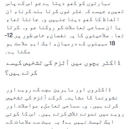
مہارتوں کو کھو دیتا ہے جو اس کے پاس 
تھیں، جیسے کہ غٹر غوں کرنا بند کرنا، ان 
الفاظ کا کھو دینا جنہیں وہ جانتا تھا، 
یا ان سماجی تعاملات کو روکنا جو وہ کرتا 
تھا۔ صلاحیتوں کا یہ نقصان، خاص طور پر 12-
18 مہینوں کے درمیان، ایک اہم علامت ہو 
سکتا ہے۔
ڈاکٹر بچوں میں آٹزم کی تشخیص کیسے 
کرتے ہیں؟
ڈاکٹروں اور ماہرین بچے کے رویے اور 
نشوونما کا مشاہدہ کرکے آٹزم کی تشخیص 
کرتے ہیں۔ وہ سماجی تعامل، مواصلات اور 
رویے میں نمونے تلاش کرتے ہیں۔ اس کا کوئی 
ایک ٹیسٹ نہیں ہے؛ یہ بہت سے علامات کے 