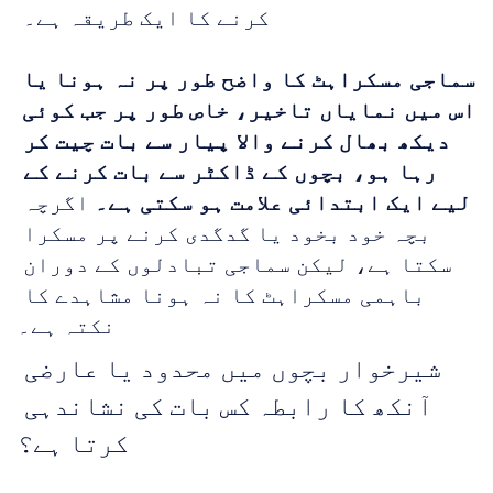
کرنے کا ایک طریقہ ہے۔ 
سماجی مسکراہٹ کا واضح طور پر نہ ہونا یا 
اس میں نمایاں تاخیر، خاص طور پر جب کوئی 
دیکھ بھال کرنے والا پیار سے بات چیت کر 
رہا ہو، بچوں کے ڈاکٹر سے بات کرنے کے 
لیے ایک ابتدائی علامت ہو سکتی ہے۔
 اگرچہ 
بچہ خود بخود یا گدگدی کرنے پر مسکرا 
سکتا ہے، لیکن سماجی تبادلوں کے دوران 
باہمی مسکراہٹ کا نہ ہونا مشاہدے کا 
نکتہ ہے۔
شیرخوار بچوں میں محدود یا عارضی 
آنکھ کا رابطہ کس بات کی نشاندہی 
کرتا ہے؟