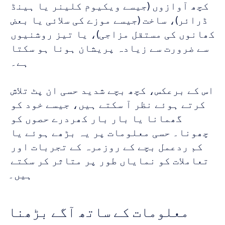
کچھ آوازوں (جیسے ویکیوم کلینر یا ہینڈ 
ڈرائر)، ساخت (جیسے موزے کی سلائی یا بعض 
کھانوں کی مستقل مزاجی)، یا تیز روشنیوں 
سے ضرورت سے زیادہ پریشان ہونا ہو سکتا 
ہے۔ 
اس کے برعکس، کچھ بچے شدید حسی ان پٹ تلاش 
کرتے ہوئے نظر آ سکتے ہیں، جیسے خود کو 
گھمانا یا بار بار کھردرے حصوں کو 
چھونا۔ حسی معلومات پر یہ بڑھے ہوئے یا 
کم ردعمل بچے کے روزمرہ کے تجربات اور 
تعاملات کو نمایاں طور پر متاثر کر سکتے 
ہیں۔
معلومات کے ساتھ آگے بڑھنا