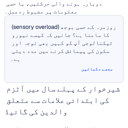
دوبارہ ہونے والی حرکتیں، یا حسی 
معلومات پر مضبوط ردعمل۔
روزمرہ کے حسی بوجھ (sensory overload) 
کا سامنا ہے؟ جانیں کہ کیسے نیورو 
ٹیکنالوجی آپ کو کہیں بھی توجہ اور 
سکون کی پیمائش کرنے میں مدد دیتی 
ہے۔
مجھے دکھائیں
مجھے دکھائیں
شیرخوار کے پہلے سال میں آٹزم 
کی ابتدائی علامات سے متعلق 
والدین کی گائیڈ