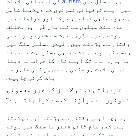
پہلے سال میں 
autism
 کی ابتدائی علامات 
میں ایسے ترقیاتی نمونوں کو دیکھنا شامل 
ہے جو سماجی تعامل، حرکت اور مواصلت میں 
عام سنگ میلوں سے نمایاں طور پر مختلف 
ہوتے ہیں۔ اگرچہ بہت سے شیرخوار اپنی 
رفتار سے بڑھتے ہیں، لیکن مسلسل سنگ میل 
جیسے کہ دو ماہ تک سماجی مسکراہٹ نہ دینا 
یا بارہ ماہ تک اپنے نام کا جواب نہ دینا 
ایسی علامت ہو سکتی ہے جس پر کسی ماہر سے 
بات کرنی چاہیے۔
ترقیاتی ٹائم لائنز کا غیر معمولی 
نمونوں سے موازنہ کیسے کیا جاتا ہے؟
ہر بچہ اپنی رفتار سے بڑھتا اور سیکھتا 
ہے۔ کچھ عام ٹائم لائنز یا سنگ میل ہوتے 
ہیں جن تک زیادہ تر شیرخوار اپنے بڑھنے 