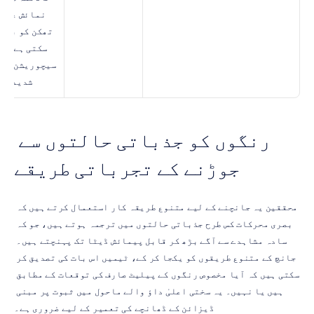
شدید ہو
رنگوں کو جذباتی حالتوں سے 
جوڑنے کے تجرباتی طریقے
محققین یہ جانچنے کے لیے متنوع طریقہ کار استعمال کرتے ہیں کہ 
بصری محرکات کس طرح جذباتی حالتوں میں ترجمہ ہوتے ہیں، جو کہ 
سادہ مشاہدے سے آگے بڑھ کر قابل پیمائش ڈیٹا تک پہنچتے ہیں۔ 
جانچ کے متنوع طریقوں کو یکجا کر کے، ٹیمیں اس بات کی تصدیق کر 
سکتی ہیں کہ آیا مخصوص رنگوں کے پیلیٹ صارف کی توقعات کے مطابق 
ہیں یا نہیں۔ یہ سختی اعلیٰ داؤ والے ماحول میں ثبوت پر مبنی 
ڈیزائن کے ڈھانچے کی تعمیر کے لیے ضروری ہے۔