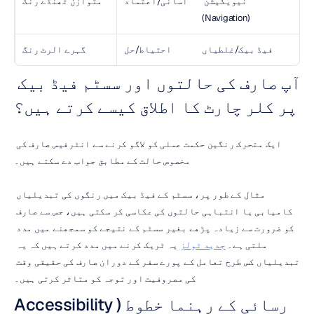
نیویگیشن 
آسانی/اعتماد
متوازن ٹھنڈے رنگ
(Navigation)
فیڈ بیک/غلطیاں
احتیاط/حل
گہرے الرٹ رنگ
آپ صارف کی حالتوں اور سسٹم فیڈ بیک 
پر کلر چارٹ کا اطلاق کیسے کرتے ہیں؟
ایک متحرک رنگین حکمت عملی کو لاگو کرنے سے انٹرفیس صارف کی 
مخصوص حالت کے مطابق جواب دے سکتے ہیں۔
مثال کے طور پر، سسٹم کے فیڈ بیک میں رنگوں کی تبدیلیاں 
کامیابی یا انتباہی حالتوں کی عکاسی کر سکتی ہیں، جس سے صارف 
کو ضرورت سے زیادہ پڑھے بغیر سسٹم کے نتیجے کو سمجھنے میں مدد 
ملتی ہے۔ 
جدید ٹولز
 یہ ٹریک کرنے میں مدد کرتے ہیں کہ یہ 
تبدیلیاں کس طرح تعامل کے پورے سفر کے دوران صارف کی حقیقی وقت 
کی مصروفیت اور توجہ کو متاثر کرتی ہیں۔
رسائی کے رہنما خطوط (Accessibility 