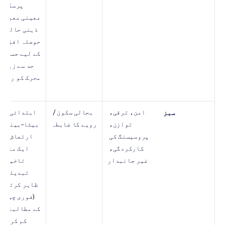
ہے
امن، ترقی، 
بحالی سکون / 
سبز
توازن، 
رویے کا ضابطہ
پروسیسنگ کی 
کارکردگی، 
غیر جانبدار