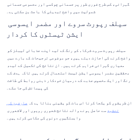
گہرائی، کس طرح فوری طور پر جسمانی چوکسی اور مجموعی جسمانی 
شمولیت میں واضح تبدیلی کا باعث بن سکتی ہے۔
سیلف رپورٹ سروے اور مضمر ایسوسی 
ایشن ٹیسٹوں کا کردار
سیلف رپورٹ سروے شرکاء کو رنگ کے لیے اپنے جذباتی لیبلز کو 
واضح کرنے کی اجازت دیتے ہیں، جو موضوعی ترجیحات کے بارے میں 
معیاری گہرائی فراہم کرتے ہیں۔ ان نتائج کی تکمیل کے لیے، 
محققین مضمر ایسوسی ایشن ٹیسٹ استعمال کرتے ہیں تاکہ ہدف کے 
رنگ اور ایک مخصوص جذبے کے درمیان خودکار ذہنی روابط کی طاقت 
کی پیمائش کی جا سکے۔
ان طریقوں کو یکجا کرنا اس بات کو یقینی بناتا ہے کہ 
صارفین کی 
تحقیق
 سے حاصل ہونے والے نتائج شعوری رویوں اور لاشعوری 
وابستگیوں دونوں کی عکاسی کرتے ہیں۔