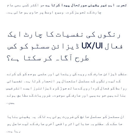
تجربہ اہم غیر یقینی صورتحال پیدا کرتا ہے
 جو اکثر کسی بھی عام 
چارٹ کے تجویز کردہ وسیع اوسط پر حاوی ہو جاتی ہے۔
رنگوں کی نفسیات کا چارٹ ایک 
فعال UX/UI ڈیزائن سسٹم کو کس 
طرح آگاہ کر سکتا ہے؟
منظم ڈیزائن صارف کے رویے کی رہنمائی اور علمی بوجھ کو کم کرنے 
کے لیے رنگوں کے مسلسل استعمال پر انحصار کرتا ہے۔ نفسیاتی 
روابط کو فعال کرداروں کے ساتھ جوڑ کر، ڈیزائنرز ایسے انٹرفیس 
بناتے ہیں جو بدیہی اور صارف کی موجودہ ضروریات کے مطابق ہوتے 
ہیں۔
ان سسٹمز کو مسلسل جانچ کی ضرورت ہوتی ہے تاکہ یہ یقینی بنایا 
جا سکے کہ مطلوبہ جذباتی اثر واقعی آخری صارف کے لیے حاصل ہو 
رہا ہے۔