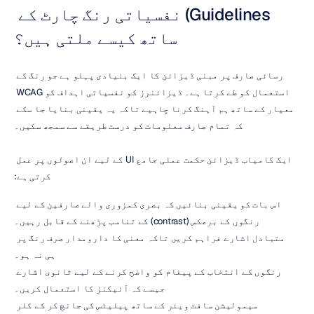
Guidelines) نفسیاتی رنگ چارٹ کے 
ساتھ کیسے ملتی ہیں؟
رسائی صارف پر مبنی ڈیزائن کا ایک بنیادی پہلو ہے جو رنگ کے 
استعمال کو طے کرتا ہے۔ ڈیزائنرز کو نفسیاتی اہداف کو WCAG 
معیار کے ساتھ ہم آہنگ کرنا چاہیے تاکہ یہ یقینی بنایا جا سکے 
کہ تمام صارف معلومات کو درست طریقے سے سمجھ سکیں۔
ایک کامیاب ڈیزائن حکمت عملی جامع UI کے لیے ان اصولوں پر عمل 
کرتی ہے:
اس بات کو یقینی بنائیں کہ بصری کمزوری والے صارفین کے لیے 
رنگوں کے برعکس (contrast) کے تناسب پڑھنے کے قابل رہیں۔
متبادل اشارے فراہم کریں تاکہ معنی کا دارومدار صرف رنگ پر 
ہی نہ ہو۔
رنگوں کے انتخاب کے پیغام کو واضح کرنے کے لیے ثانوی اشارے 
جیسے کہ آئیکنز کا استعمال کریں۔
سیمولیشن سافٹ ویئر کے ساتھ پیلیٹس کی جانچ کر کے کلر 