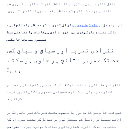
ماڈل اکثر مغربی مرکزیت والے نقطہ نظر کا شکار ہوتے ہیں جو 
انسانی ورثے کے تنوع کو مدنظر رکھنے میں ناکام رہتے ہیں۔
اس لیے، 
مؤثر 
مارکیٹ ریسرچ
 کو ان تغیرات کو مدنظر رکھنا چاہیے 
تاکہ متنوع مارکیٹوں میں غیر ارادی پیغامات یا ثقافتی غلط 
فہمیوں سے بچا جا سکے۔
انفرادی تجربہ اور سیاق و سباق کس 
حد تک عمومی نتائج پر حاوی ہو سکتے 
ہیں؟
انفرادی جذباتی یادداشت ایک فلٹر کے طور پر کام کرتی ہے جو اس 
بات کو بدل دیتی ہے کہ ایک شخص کسی مخصوص رنگ کی تشریح کیسے 
کرتا ہے۔
کسی شخص کا بچپن کا ماحول یا مخصوص مثبت تجربات کسی خاص رنگ پر 
ان کے نفسیاتی ردعمل کو مستقل طور پر تبدیل کر سکتے ہیں۔ اس کا 
مطلب یہ ہے کہ اگرچہ شماریاتی رجحانات موجود ہیں، 
انفرادی 