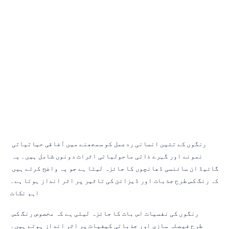
رنگوں
کی
نفسیات
کا
چارٹ
کرسچن
برگوس
اپ
ڈیٹ
کیا
گیا
30
جون،
2026
رنگوں کے تئیں انسانی ردعمل کو سمجھنے میں آفاقی حیاتیاتی 
نمونے اور گہرے ذاتی ماحولیاتی اثرات دونوں شامل ہیں۔ یہ 
گائیڈ ان سائنسی ڈھانچوں کا جائزہ لیتا ہے جو یہ واضح کرتے ہیں 
کہ رنگ کس طرح جذبات اور ڈیزائن کی تاثیر پر اثر انداز ہوتا ہے۔
اہم نکات
رنگوں کی نفسیات اس بات کا جائزہ لیتی ہے کہ مخصوص رنگ کس 
طرح فیصلہ سازی اور جذباتی کیفیات پر اثر انداز ہوتے ہیں۔