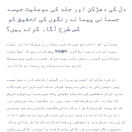
دل کی دھڑکن اور جلد کی موصلیت جیسے 
جسمانی پیمانے رنگوں کی تحقیق کو 
کس طرح آگاہ کرتے ہیں؟
جسمانی اقدامات، جو جسم کے خود مختار ردعمل کا جائزہ لیتے 
ہیں، اس بارے میں ایک گہرا Insight پیش کرتے ہیں کہ لوگ بصری 
محرکات پر کیسے ردعمل دیتے ہیں، جو کہ شعوری علمی پروسیسنگ 
شروع ہونے سے پہلے ہی رونما ہو جاتا ہے۔
دل کی دھڑکن کی تغیر پذیری اور گیلوانک جلد کے ردعمل جیسے 
پیرامیٹرز کی باریکی سے پیمائش کرنے کے لیے ڈیزائن کیے گئے 
جدید ٹولز محققین کو متحرک، حقیقی وقت میں جسمانی جوش و خروش 
کا مشاہدہ کرنے کی طاقت دیتے ہیں۔ یہ صلاحیت ایک معروضی اور 
قابل پیمائش میٹرک فراہم کرنے کی صلاحیت رکھتی ہے، جو موضوعی 
زبانی تاثرات سے وابستہ موروثی حدود کو مہارت سے نظر انداز 
کرتی ہے، اس طرح یہ واضح طور پر شناخت کرنے کے قابل بناتی ہے کہ 
مخصوص رنگ، جیسے سرخ رنگ کی متحرک شدت یا نیلے رنگ کی پرسکون 