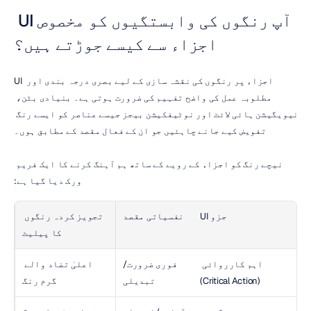
آپ رنگوں کی وابستگیوں کو مخصوص UI 
اجزاء سے کیسے جوڑتے ہیں؟
UI اجزاء پر رنگوں کی نقشہ سازی کے لیے بصری درجہ بندی اور 
مطلوبہ عمل کی واضح تفہیم کی ضرورت ہوتی ہے۔ بنیادی بٹن، 
نیویگیشن ہائی لائٹ اور نوٹیفکیشن بیجز جیسے عناصر کو ایسے رنگ 
تفویض کیے جانے چاہئیں جو ان کے فعال مقصد کے مطابق ہوں۔
نیچے رنگ کو اجزاء کے رویے کے ساتھ ہم آہنگ کرنے کا ایک فریم 
ورک دیا گیا ہے:
UI جزو
نفسیاتی مقصد
تجویز کردہ رنگوں 
کا پیلیٹ
اہم کارروائی 
فوری ضرورت/
اعلیٰ تضاد والے 
(Critical Action)
تبدیلی
گرم رنگ