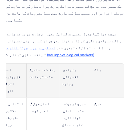
ایک عنصر ہے۔ جانچ کے بغیر محض ایک چارٹ پر انحصار کرنا صارف کی 
حوصلہ افزائی اور علمی عمل کے بارے میں غلط مفروضات کا باعث بن 
سکتا ہے۔
نیچے دیا گیا جدول نفسیات کے ایک معیاری چارٹ پر پائے جانے 
والے بنیادی رنگوں کو ظاہر کرتا ہے، جو ان کے روایتی نفسیاتی 
روابط کے ساتھ ان کے تصدیق شدہ 
اعصابی فزیولوجیکل اشارے 
(neurophysiological markers)
 کی نقشہ سازی کرتا ہے:
رنگ
بنیادی 
ہدف شدہ علمی/
نفسیاتی 
جذباتی حالت
روابط
اٹونامک
فوری ضرورت، 
اعلیٰ جوش / 
سرخ
جذبہ، اعلیٰ 
اعلیٰ توجہ
توانائی، 
غلبہ، فعال