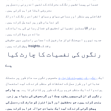
جسمانی پیمائشیں رنگ کے محرکات کے تئیں اندرونی ردعمل پر 
معروضی ڈیٹا فراہم کرتی ہیں۔
ثقافتی پس منظر اور سماجی سیاق و سباق انفرادی رنگ کے ادراک 
کو نمایاں طور پر تبدیل کرتے ہیں۔
مؤثر UI سسٹمز نفسیاتی تحقیق کو فعال رسائی کی ہدایات کے 
ساتھ مربوط کرتے ہیں۔
جدید نیورو امیجنگ ٹولز صارفین کے اعصابی راستوں میں حقیقی 
وقت کے Insights پیش کرتے ہیں۔
رنگوں کی نفسیات کا چارٹ کیا 
ہے
ایک 
رنگوں کی نفسیات کا چارٹ
 مخصوص رنگوں سے عام طور پر منسلک 
جذباتی اور طرز عمل کے تعلقات کو منظم کرنے کے لیے استعمال 
ہونے والے ایک منظم فریم ورک کے طور پر کام کرتا ہے۔ 
یہ چارٹس 
رنگوں کو ان کی سیچوریشن، چمک اور گرمجوشی کی بنیاد پر زمرہ 
بندی کرتے ہیں، جو محققین اور ڈیزائنرز کو صارف کے ردعمل کی 
پیشن گوئی کرنے کے لیے ایک بنیادی حوالہ فراہم کرتے ہیں۔