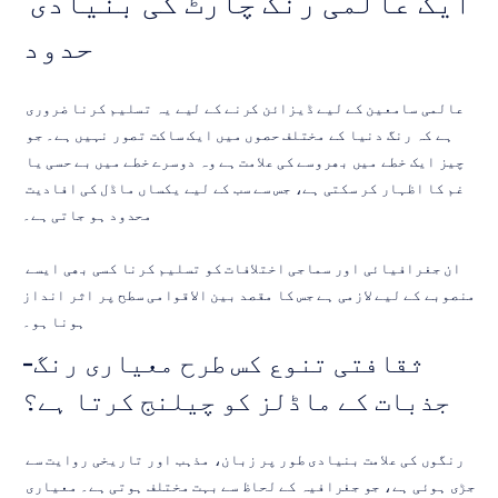
ایک عالمی رنگ چارٹ کی بنیادی 
حدود
عالمی سامعین کے لیے ڈیزائن کرنے کے لیے یہ تسلیم کرنا ضروری 
ہے کہ رنگ دنیا کے مختلف حصوں میں ایک ساکت تصور نہیں ہے۔ جو 
چیز ایک خطے میں بھروسے کی علامت ہے وہ دوسرے خطے میں بے حسی یا 
غم کا اظہار کر سکتی ہے، جس سے سب کے لیے یکساں ماڈل کی افادیت 
محدود ہو جاتی ہے۔
ان جغرافیائی اور سماجی اختلافات کو تسلیم کرنا کسی بھی ایسے 
منصوبے کے لیے لازمی ہے جس کا مقصد بین الاقوامی سطح پر اثر انداز 
ہونا ہو۔
ثقافتی تنوع کس طرح معیاری رنگ-
جذبات کے ماڈلز کو چیلنج کرتا ہے؟
رنگوں کی علامت بنیادی طور پر زبان، مذہب اور تاریخی روایت سے 
جڑی ہوئی ہے، جو جغرافیہ کے لحاظ سے بہت مختلف ہوتی ہے۔ معیاری 