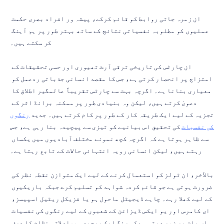
ان زمرہ جاتی روابط کو قائم کرکے، پیشہ ور افراد بصری حکمت 
عملیوں کو مطلوبہ نفسیاتی نتائج کے ساتھ بہتر طور پر ہم آہنگ 
کر سکتے ہیں۔
ان چارٹس کی تاریخی ترقی آرٹ تھیوری اور حسی تحقیقات کے 
امتزاج پر انحصار کرتی ہے، جس کا مقصد انسانی جذباتی ردعمل کو 
معیاری بنانا ہے۔ اگرچہ بہت سے چارٹس تقریباً عالمگیر اطلاق کا 
دعویٰ کرتے ہیں، لیکن وہ بنیادی طور پر ممکنہ برانڈ اثر کے 
تجزیہ کے لیے ایک طریقہ کار کے طور پر کام کرتے ہیں۔ جدید 
رنگوں 
کی نفسیات
 کی تحقیق اس بیانیے کو تیزی سے پیچیدہ بنا رہی ہے، جس 
سے ظاہر ہوتا ہے کہ اگرچہ کچھ نمونے مختلف آبادیوں میں یکساں 
رہتے ہیں، لیکن انسانی رویہ انتہائی حالات کے تابع رہتا ہے۔
بالآخر، ان ٹولز کو استعمال کرنے کے لیے ایک متوازن نقطہ نظر کی 
ضرورت ہوتی ہے جو قائم کردہ شواہد کو تسلیم کرے جبکہ باریکیوں 
کے لیے کھلا رہے۔ چاہے ڈیجیٹل ماحول ہو یا فزیکل ریٹیل اسپیسز، 
ای کامرس اور یو ایکس ڈیزائن کے شعبوں کے لیے رنگوں کی نفسیات 
اس بات پر زور دیتی ہے کہ رنگ ایک پیچیدہ مواصلاتی نظام کا صرف 