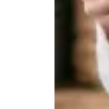
کرسچن
برگوس
اپ
ڈیٹ
کیا