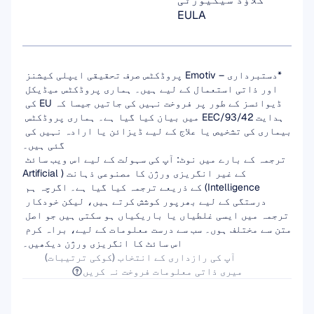
EULA
*دستبرداری – Emotiv پروڈکٹس صرف تحقیقی ایپلی کیشنز 
اور ذاتی استعمال کے لیے ہیں۔ ہماری پروڈکٹس میڈیکل 
ڈیوائسز کے طور پر فروخت نہیں کی جاتیں جیسا کہ EU کی 
ہدایت 93/42/EEC میں بیان کیا گیا ہے۔ ہماری پروڈکٹس 
بیماری کی تشخیص یا علاج کے لیے ڈیزائن یا ارادہ نہیں کی 
گئی ہیں۔
ترجمہ کے بارے میں نوٹ: آپ کی سہولت کے لیے اس ویب سائٹ 
کے غیر انگریزی ورژن کا مصنوعی ذہانت (Artificial 
Intelligence) کے ذریعے ترجمہ کیا گیا ہے۔ اگرچہ ہم 
درستگی کے لیے بھرپور کوشش کرتے ہیں، لیکن خودکار 
ترجمہ میں ایسی غلطیاں یا باریکیاں ہو سکتی ہیں جو اصل 
متن سے مختلف ہوں۔ سب سے درست معلومات کے لیے، براہ کرم 
اس سائٹ کا انگریزی ورژن دیکھیں۔
آپ کی رازداری کے انتخاب (کوکی ترتیبات)
میری ذاتی معلومات فروخت نہ کریں