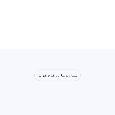
سے آگے رہے ہیں۔
استعمال کے کیس دیکھیں
استعمال کے کیس دیکھیں
ہمارے ساتھ کام کریں
دیکھیں
کہ
جب
نیوروسائنس
لیبارٹری
سے
باہر
قدم
رکھتی
ہے