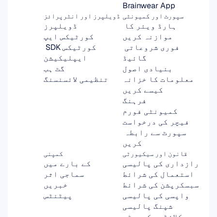
Brainwear App
سپورٹ اور کمیونٹی
ڈویلپرز اور انٹرپرائز
ہارڈ ویئر کا 
ڈویلپرز
موازنہ کریں
کورٹیکس ایپ
فوری شروعاتی 
کورٹیکس SDK 
گائیڈ
ایپلیکیشن
بنیادی اصول
گٹ ہب
معلومات کا خزانہ
تنظیمی لائسنسنگ
کیسے کریں
فرہنگ
کمیونٹی فورم
فیچر کی درخواست
سپورٹ سے رابطہ 
کریں
قانون اور سیکیورٹی
کمپنی
رازداری کی پالیسی
کے بارے میں
استعمال کی شرائط
سماجی اثر
سبسکرپشن کی شرائط
خبریں
واپسی کی پالیسی
پیٹنٹس
شپنگ پالیسی
کلاؤڈ سیکیورٹی