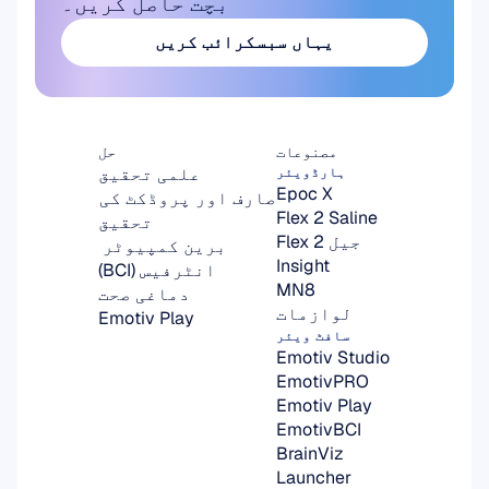
بچت حاصل کریں۔
یہاں سبسکرائب کریں
یہاں سبسکرائب کریں
مصنوعات
حل
علمی تحقیق
ہارڈویئر
Epoc X
صارف اور پروڈکٹ کی 
Flex 2 Saline
تحقیق
Flex 2 جیل
برین کمپیوٹر 
Insight
انٹرفیس (BCI)
MN8
دماغی صحت
لوازمات
Emotiv Play
سافٹ ویئر
Emotiv Studio
EmotivPRO
Emotiv Play
EmotivBCI
BrainViz
Launcher