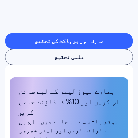
تو
کیا
کچھ
ممکن
ہوتا
ہے
صارف اور پروڈکٹ کی تحقیق
صارف اور پروڈکٹ کی تحقیق
علمی تحقیق
علمی تحقیق
ہمارے نیوز لیٹر کے لیے سائن 
اپ کریں اور 10% ڈسکاؤنٹ حاصل 
کریں
موقع ہاتھ سے نہ جانے دیں—آج ہی 
سبسکرائب کریں اور اپنی خصوصی 