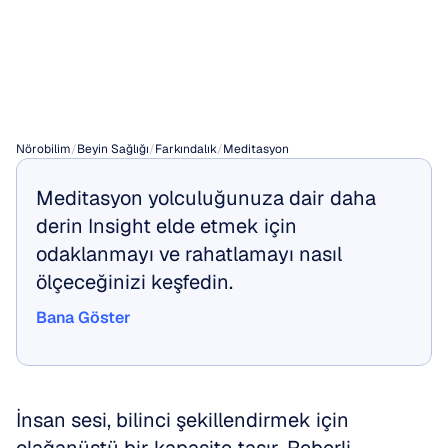
Nasıl
Oluşturulur
ve
Sunulur
Nörobilim
/
Beyin Sağlığı
/
Farkındalık
/
Meditasyon
Meditasyon yolculuğunuza dair daha 
derin Insight elde etmek için 
odaklanmayı ve rahatlamayı nasıl 
ölçeceğinizi keşfedin.
Bana Göster
Bana Göster
İnsan sesi, bilinci şekillendirmek için 